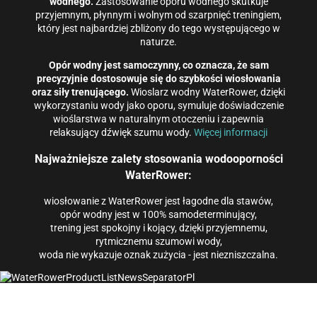
wodnego.
Zastosowanie oporu wodnego skutkuje
przyjemnym, płynnym i wolnym od szarpnięć treningiem,
który jest najbardziej zbliżony do tego występującego w
naturze.
Opór wodny jest samoczynny, co oznacza, że ​​sam
precyzyjnie dostosowuje się do szybkości wiosłowania
oraz siły trenującego.
Wioslarz wodny WaterRower, dzięki
wykorzystaniu wody jako oporu, symuluje doświadczenie
wioślarstwa w naturalnym otoczeniu i zapewnia
relaksujący dźwięk szumu wody.
Więcej informacji
Najważniejsze zalety stosowania wodooporności
WaterRower:
wiosłowanie z WaterRower jest łagodne dla stawów,
opór wodny jest w 100% samodeterminujący,
trening jest spokojny i kojący, dzięki przyjemnemu,
rytmicznemu szumowi wody,
woda nie wykazuje oznak zużycia - jest niezniszczalna.