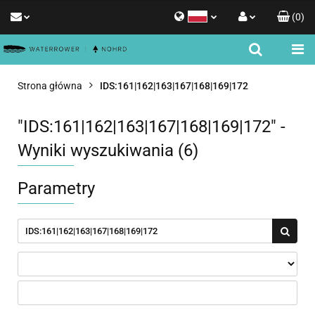
(
0
)
Polski
Zaloguj się
English
Zarejestruj się
Strona główna
IDS:161|162|163|167|168|169|172
Dodaj zgłoszenie
Zgody cookies
"IDS:161|162|163|167|168|169|172" -
Wyniki wyszukiwania (6)
Parametry