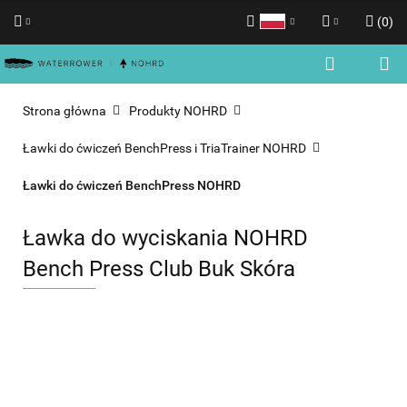
(
0
)
Polski
Zaloguj się
English
Zarejestruj się
Strona główna
Produkty NOHRD
Dodaj zgłoszenie
Ławki do ćwiczeń BenchPress i TriaTrainer NOHRD
Zgody cookies
Ławki do ćwiczeń BenchPress NOHRD
Ławka do wyciskania NOHRD
Bench Press Club Buk Skóra