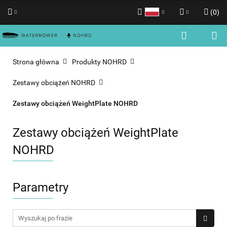
(
0
)
Polski
Zaloguj się
English
Zarejestruj się
Strona główna
Produkty NOHRD
Dodaj zgłoszenie
Zestawy obciążeń NOHRD
Zgody cookies
Zestawy obciążeń WeightPlate NOHRD
Zestawy obciążeń WeightPlate
NOHRD
Parametry