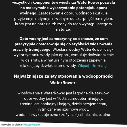
wszystkich komponentów wioślarza WaterRower pozwala
na maksymalne wykorzystanie potencjału oporu
wodnego.
Zastosowanie oporu wodnego skutkuje
przyjemnym, płynnym i wolnym od szarpnięć treningiem,
który jest najbardziej zbliżony do tego występującego w
naturze.
Opór wodny jest samoczynny, co oznacza, że ​​sam
precyzyjnie dostosowuje się do szybkości wiosłowania
oraz siły trenującego.
Wioslarz wodny WaterRower, dzięki
wykorzystaniu wody jako oporu, symuluje doświadczenie
wioślarstwa w naturalnym otoczeniu i zapewnia
relaksujący dźwięk szumu wody.
Więcej informacji
Najważniejsze zalety stosowania wodooporności
WaterRower:
wiosłowanie z WaterRower jest łagodne dla stawów,
opór wodny jest w 100% samodeterminujący,
trening jest spokojny i kojący, dzięki przyjemnemu,
rytmicznemu szumowi wody,
woda nie wykazuje oznak zużycia - jest niezniszczalna.