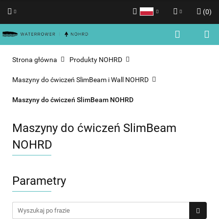
(
0
)
Polski
Zaloguj się
English
Zarejestruj się
Strona główna
Produkty NOHRD
Dodaj zgłoszenie
Maszyny do ćwiczeń SlimBeam i Wall NOHRD
Zgody cookies
Maszyny do ćwiczeń SlimBeam NOHRD
Maszyny do ćwiczeń SlimBeam
NOHRD
Parametry