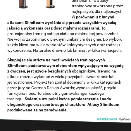
SlimBeam. To atlasy
treningowe stworzone przez
najlepszych, dla najlepszych.
W
porównaniu z innymi
atlasami SlimBeam wyróżnia się przede wszystkim wysoką
jakością wykonania oraz dość małymi rozmiarami
. To
profesjonalny trening całego ciała na minimalnej powierzchni.
Nie wolno zapominać o pięknym unikalnym designie. Do wyboru
każdy klient ma wiele wariantów kolorystycznych oraz rodzaju
wykończenia. Naturalne drewno lub laminat w kilku wariacjach.
Skupiając się stricte na możliwościach treningowych
SlimBeam, podstawowym elementem wpływającym na wygodę
z ćwiczeń, jest użycie bezgłośnych obciążników
. Trening na
atlasie można wykonać w wielu pozycjach, dwustronnie lub
jednostronnie. Projekt ten został doceniony w kilku kategoriach
przez jury na German Design Awards; wysoka jakość, projekt,
funkcjonalność. To absolutny game-changer każdego
treningu.
Świetnie uzupełni każde pomieszczenie i nada
eleganckiego oraz sportowego charakteru. Atlasy SlimBeam
produkowane są na zamówienie
.