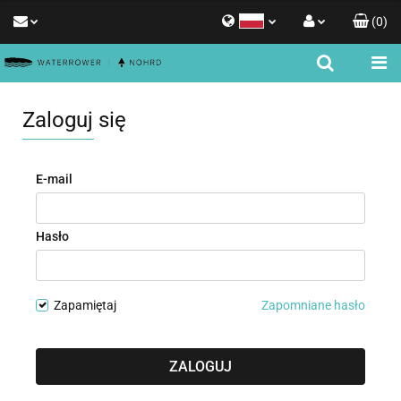
(
0
)
Polski
Zaloguj się
English
Zarejestruj się
Zaloguj się
Dodaj zgłoszenie
Zgody cookies
E-mail
Hasło
Zapamiętaj
Zapomniane hasło
ZALOGUJ