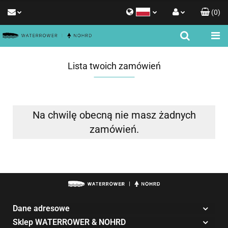
(
0
)
Polski
Zaloguj się
English
Zarejestruj się
Lista twoich zamówień
Dodaj zgłoszenie
Zgody cookies
Na chwilę obecną nie masz żadnych
zamówień.
Dane adresowe
Sklep WATERROWER & NOHRD