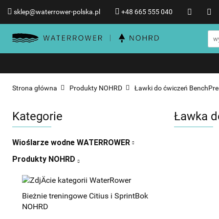
sklep@waterrower-polska.pl
+48 665 555 040
Wioślarze wodne WATERRO
Informacje o WATERROWER
Wioślarze wodne WATERROWER
Produkty NOHRD
Promocje %
Strona główna
Produkty NOHRD
Ławki do ćwiczeń BenchPres
Kategorie
Ławka d
Wioślarze wodne WATERROWER
Produkty NOHRD
Bieżnie treningowe Citius i SprintBok
NOHRD