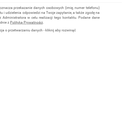
 oznacza przekazanie danych osobowych (imię, numer telefonu)
u i udzielenia odpowiedzi na Twoje zapytanie, a także zgodę na
z Administratora w celu realizacji tego kontaktu. Podane dane
dnie z
Polityką Prywatności
.
cja o przetwarzaniu danych - kliknij aby rozwinąć
ch osobowych jest Damian Skiba - Klaczkowski prowadzący
czą pod firmą: TROPS Damian Skiba-Klaczkowski, Szarotkowa
 NIP: 8133349786. Zgoda jest dobrowolna, ale konieczna, do
i, może być w każdej chwili wycofana, kontaktując się z
przez e-mail:
biuro@waterrower-polska.pl
lub telefon:
+48 600
rzechowywane do czasu udzielenia odpowiedzi na zapytanie lub
ie, której dane dotyczą, przysługuje prawo dostępu do swoich
ia, żądania zaprzestania przetwarzania, usunięcia, ograniczenia
e prawo wniesienia skargi do Prezesa Urzędu Ochrony Danych