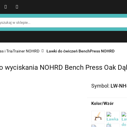
WER
Produkty NOHRD
Produkty YA'Fabrik
Blog
Informacje o NOHRD
Strefa treningowa NOHRD
Produkty YA'Fabrik
Blog
Informacje o WATERROWE
Strefa klienta
Promocje %
s i TriaTrainer NOHRD
Ławki do ćwiczeń BenchPress NOHRD
o wyciskania NOHRD Bench Press Oak Dą
Symbol:
LW-NH
Kolor/Wzór