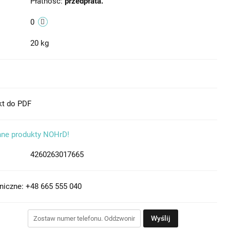
Płatność:
przedpłata.
0
20 kg
kt do PDF
nne produkty NOHrD!
4260263017665
niczne: +48 665 555 040
Wyślij