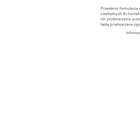
Przesłanie formularza
niezbędnych do kontakt
ich przetwarzanie prze
będą przetwarzane zgo
Informa
Administratorem dany
działalność gospodar
4/5, 35-604 Rzeszów,
udzielenia odpowiedz
administratorem, np. 
555 040
. Dane będą p
cofnięcia zgody. Osob
danych, ich sprostowan
przetwarzania, a takż
Osobowych.