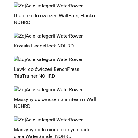
Drabinki do ćwiczeń WallBars, Elasko
NOHRD
Krzesła HedgeHock NOHRD
Ławki do ćwiczeń BenchPress i
TriaTrainer NOHRD
Maszyny do ćwiczeń SlimBeam i Wall
NOHRD
Maszyny do treningu górnych partii
ciała WaterGrinder NOHRD