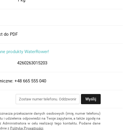
1 kg
kt do PDF
nne produkty WaterRower!
4260263015203
niczne: +48 665 555 040
Wyślij
 oznacza przekazanie danych osobowych (imię, numer telefonu)
u i udzielenia odpowiedzi na Twoje zapytanie, a także zgodę na
z Administratora w celu realizacji tego kontaktu. Podane dane
dnie z
Polityką Prywatności
.