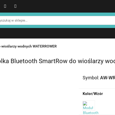
WER
Produkty NOHRD
Produkty YA'Fabrik
Blog
Informacje o NOHRD
Strefa treningowa NOHRD
Produkty YA'Fabrik
Blog
Informacje o WATERROWE
Strefa klienta
Promocje %
do wioślarzy wodnych WATERROWER
olka Bluetooth SmartRow do wioślarzy w
Symbol:
AW-WR
Kolor/Wzór