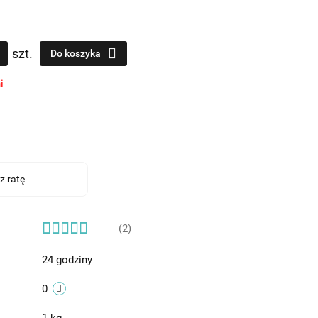
szt.
Do koszyka
i
(2)
24 godziny
0