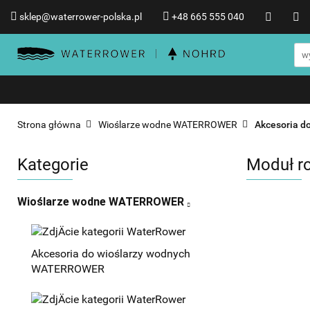
sklep@waterrower-polska.pl
+48 665 555 040
Wioślarze wodne WATERRO
Informacje o WATERROWER
Wioślarze wodne WATERROWER
Produkty NOHRD
Promocje %
Strona główna
Wioślarze wodne WATERROWER
Akcesoria 
Kategorie
Moduł r
Wioślarze wodne WATERROWER
Akcesoria do wioślarzy wodnych
WATERROWER