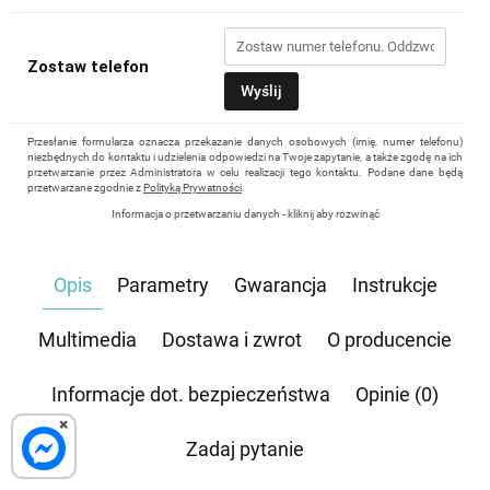
Zostaw telefon
Wyślij
Przesłanie formularza oznacza przekazanie danych osobowych (imię, numer telefonu)
niezbędnych do kontaktu i udzielenia odpowiedzi na Twoje zapytanie, a także zgodę na ich
przetwarzanie przez Administratora w celu realizacji tego kontaktu. Podane dane będą
przetwarzane zgodnie z
Polityką Prywatności
.
Informacja o przetwarzaniu danych - kliknij aby rozwinąć
Administratorem danych osobowych jest Damian Skiba - Klaczkowski prowadzący
działalność gospodarczą pod firmą: TROPS Damian Skiba-Klaczkowski, Szarotkowa 4/5,
35-604 Rzeszów, NIP: 8133349786. Zgoda jest dobrowolna, ale konieczna, do udzielenia
Opis
Parametry
Gwarancja
Instrukcje
odpowiedzi, może być w każdej chwili wycofana, kontaktując się z administratorem, np.
przez e-mail:
biuro@waterrower-polska.pl
lub telefon:
+48 600 555 040
. Dane będą
przechowywane do czasu udzielenia odpowiedzi na zapytanie lub cofnięcia zgody. Osobie,
której dane dotyczą, przysługuje prawo dostępu do swoich danych, ich sprostowania,
Multimedia
Dostawa i zwrot
O producencie
żądania zaprzestania przetwarzania, usunięcia, ograniczenia przetwarzania, a także prawo
wniesienia skargi do Prezesa Urzędu Ochrony Danych Osobowych.
Informacje dot. bezpieczeństwa
Opinie (0)
×
Zadaj pytanie