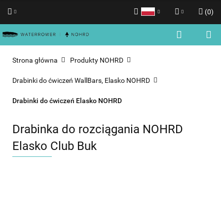
(
0
)
Polski
Zaloguj się
English
Zarejestruj się
Strona główna
Produkty NOHRD
Dodaj zgłoszenie
Drabinki do ćwiczeń WallBars, Elasko NOHRD
Zgody cookies
Drabinki do ćwiczeń Elasko NOHRD
Drabinka do rozciągania NOHRD
Elasko Club Buk