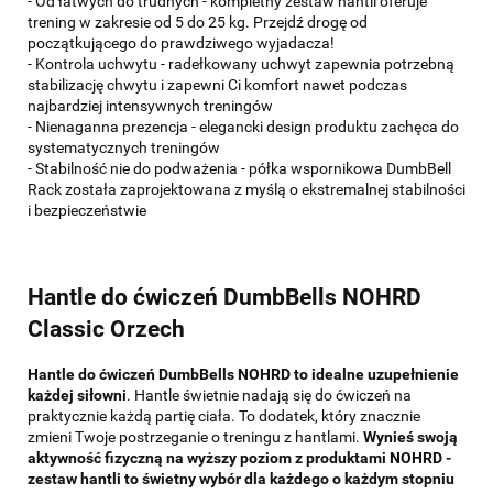
- Od łatwych do trudnych - kompletny zestaw hantli oferuje
trening w zakresie od 5 do 25 kg. Przejdź drogę od
początkującego do prawdziwego wyjadacza!
- Kontrola uchwytu - radełkowany uchwyt zapewnia potrzebną
stabilizację chwytu i zapewni Ci komfort nawet podczas
najbardziej intensywnych treningów
- Nienaganna prezencja - elegancki design produktu zachęca do
systematycznych treningów
- Stabilność nie do podważenia - półka wspornikowa DumbBell
Rack została zaprojektowana z myślą o ekstremalnej stabilności
i bezpieczeństwie
Hantle do ćwiczeń DumbBells NOHRD
Classic Orzech
Hantle do ćwiczeń DumbBells NOHRD to idealne uzupełnienie
każdej siłowni
. Hantle świetnie nadają się do ćwiczeń na
praktycznie każdą partię ciała. To dodatek, który znacznie
zmieni Twoje postrzeganie o treningu z hantlami.
Wynieś swoją
aktywność fizyczną na wyższy poziom z produktami NOHRD -
zestaw hantli to świetny wybór dla każdego o każdym stopniu