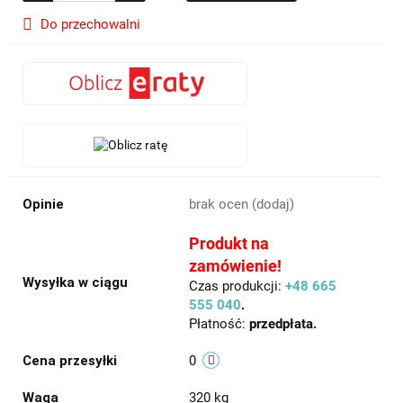
Do przechowalni
Opinie
brak ocen
(dodaj)
Produkt na
zamówienie!
Wysyłka w ciągu
Czas produkcji:
+48 665
555 040
.
Płatność:
przedpłata.
Cena przesyłki
0
Waga
320 kg