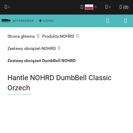
(
0
)
Polski
Zaloguj się
English
Zarejestruj się
Strona główna
Produkty NOHRD
Dodaj zgłoszenie
Zestawy obciążeń NOHRD
Zgody cookies
Zestawy obciążeń DumbBell NOHRD
Hantle NOHRD DumbBell Classic
Orzech