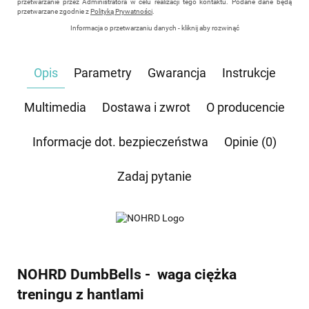
przetwarzanie przez Administratora w celu realizacji tego kontaktu. Podane dane będą
przetwarzane zgodnie z
Polityką Prywatności
.
Informacja o przetwarzaniu danych - kliknij aby rozwinąć
Administratorem danych osobowych jest Damian Skiba - Klaczkowski prowadzący
działalność gospodarczą pod firmą: TROPS Damian Skiba-Klaczkowski, Szarotkowa 4/5,
35-604 Rzeszów, NIP: 8133349786. Zgoda jest dobrowolna, ale konieczna, do udzielenia
Opis
Parametry
Gwarancja
Instrukcje
odpowiedzi, może być w każdej chwili wycofana, kontaktując się z administratorem, np.
przez e-mail:
biuro@waterrower-polska.pl
lub telefon:
+48 600 555 040
. Dane będą
przechowywane do czasu udzielenia odpowiedzi na zapytanie lub cofnięcia zgody. Osobie,
której dane dotyczą, przysługuje prawo dostępu do swoich danych, ich sprostowania,
Multimedia
Dostawa i zwrot
O producencie
żądania zaprzestania przetwarzania, usunięcia, ograniczenia przetwarzania, a także prawo
wniesienia skargi do Prezesa Urzędu Ochrony Danych Osobowych.
Informacje dot. bezpieczeństwa
Opinie (0)
Zadaj pytanie
NOHRD DumbBells - waga ciężka
treningu z hantlami