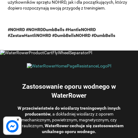
użytkowników sprzętu NOHRD, jak i dla początkujących, którzy
dopiero rozpoczynają swoją przygodę z treningiem.
#NOHRD #NOHRDDumbBells #HantleNOHRD
#ZestawHantliNOHRD #DumbBellsNOHRD #DumbBells
Zastosowanie oporu wodnego w
WaterRower
W przeciwieństwie do wioślarzy treningowych innych
producentów
, a dokładniej wioślarzy z oporem
×
mechanicznym, powietrznym, magnetycznym, czy
hydraulicznym,
WaterRower cechuje się zastosowaniem
unikalnego oporu wodnego.