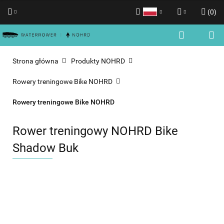
(
0
)
Polski
Zaloguj się
English
Zarejestruj się
Strona główna
Produkty NOHRD
Dodaj zgłoszenie
Rowery treningowe Bike NOHRD
Zgody cookies
Rowery treningowe Bike NOHRD
Rower treningowy NOHRD Bike
Shadow Buk