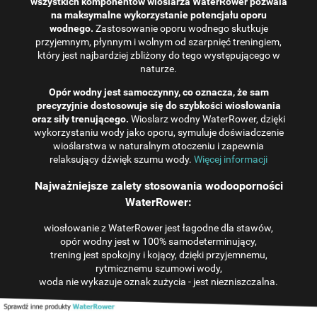
wszystkich komponentów wioślarza WaterRower pozwala
na maksymalne wykorzystanie potencjału oporu
wodnego.
Zastosowanie oporu wodnego skutkuje
przyjemnym, płynnym i wolnym od szarpnięć treningiem,
który jest najbardziej zbliżony do tego występującego w
naturze.
Opór wodny jest samoczynny, co oznacza, że ​​sam
precyzyjnie dostosowuje się do szybkości wiosłowania
oraz siły trenującego.
Wioslarz wodny WaterRower, dzięki
wykorzystaniu wody jako oporu, symuluje doświadczenie
wioślarstwa w naturalnym otoczeniu i zapewnia
relaksujący dźwięk szumu wody.
Więcej informacji
Najważniejsze zalety stosowania wodooporności
WaterRower:
wiosłowanie z WaterRower jest łagodne dla stawów,
opór wodny jest w 100% samodeterminujący,
trening jest spokojny i kojący, dzięki przyjemnemu,
rytmicznemu szumowi wody,
woda nie wykazuje oznak zużycia - jest niezniszczalna.