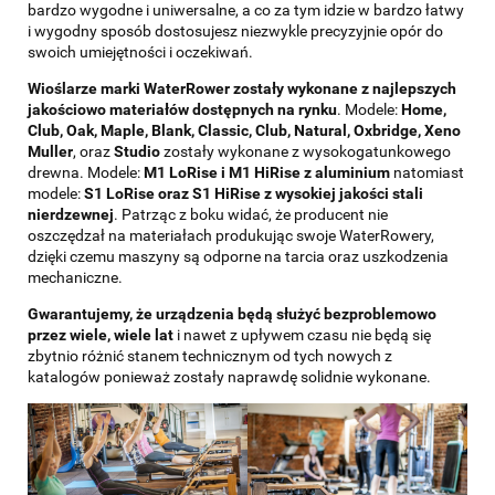
bardzo wygodne i uniwersalne, a co za tym idzie w bardzo łatwy
i wygodny sposób dostosujesz niezwykle precyzyjnie opór do
swoich umiejętności i oczekiwań.
Wioślarze marki WaterRower zostały wykonane z najlepszych
jakościowo materiałów dostępnych na rynku
. Modele:
Home,
Club, Oak, Maple, Blank, Classic, Club, Natural, Oxbridge, Xeno
Muller
, oraz
Studio
zostały wykonane z wysokogatunkowego
drewna. Modele:
M1 LoRise i M1 HiRise z aluminium
natomiast
modele:
S1 LoRise oraz S1 HiRise z wysokiej jakości stali
nierdzewnej
. Patrząc z boku widać, że producent nie
oszczędzał na materiałach produkując swoje WaterRowery,
dzięki czemu maszyny są odporne na tarcia oraz uszkodzenia
mechaniczne.
Gwarantujemy, że urządzenia będą służyć bezproblemowo
przez wiele, wiele lat
i nawet z upływem czasu nie będą się
zbytnio różnić stanem technicznym od tych nowych z
katalogów ponieważ zostały naprawdę solidnie wykonane.