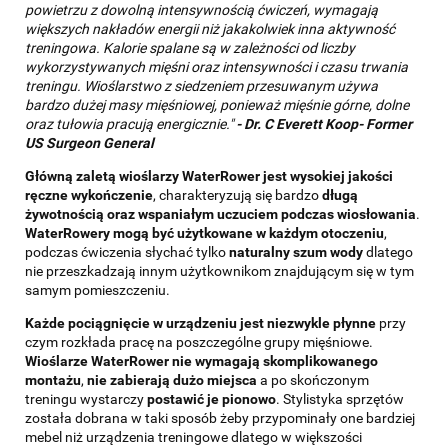
powietrzu z dowolną intensywnością ćwiczeń, wymagają
większych nakładów energii niż jakakolwiek inna aktywność
treningowa. Kalorie spalane są w zależności od liczby
wykorzystywanych mięśni oraz intensywności i czasu trwania
treningu. Wioślarstwo z siedzeniem przesuwanym używa
bardzo dużej masy mięśniowej, ponieważ mięśnie górne, dolne
oraz tułowia pracują energicznie."
-
Dr. C Everett Koop- Former
US Surgeon General
Główną zaletą wioślarzy WaterRower jest wysokiej jakości
ręczne wykończenie
, charakteryzują się bardzo
długą
żywotnością oraz wspaniałym uczuciem podczas wiosłowania
.
WaterRowery mogą być użytkowane w każdym otoczeniu
,
podczas ćwiczenia słychać tylko
naturalny szum wody
dlatego
nie przeszkadzają innym użytkownikom znajdującym się w tym
samym pomieszczeniu.
Każde pociągnięcie w urządzeniu jest niezwykle płynne
przy
czym rozkłada pracę na poszczególne grupy mięśniowe.
Wioślarze WaterRower nie wymagają skomplikowanego
montażu
,
nie zabierają dużo miejsca
a po skończonym
treningu wystarczy
postawić je pionowo
. Stylistyka sprzętów
została dobrana w taki sposób żeby przypominały one bardziej
mebel niż urządzenia treningowe dlatego w większości