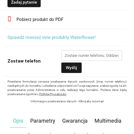
Zadaj pytanie
Pobierz produkt do PDF
Sprawdź również inne produkty WaterRower!
Zostaw telefon
Wyślij
Przesłanie formularza oznacza przekazanie danych osobowych (imię, numer telefonu)
niezbędnych do kontaktu i udzielenia odpowiedzi na Twoje zapytanie, a także zgodę na ich
przetwarzanie przez Administratora w celu realizacji tego kontaktu. Podane dane będą
przetwarzane zgodnie z
Polityką Prywatności
.
Informacja o przetwarzaniu danych - kliknij aby rozwinąć
Administratorem danych osobowych jest Damian Skiba - Klaczkowski prowadzący
działalność gospodarczą pod firmą: TROPS Damian Skiba-Klaczkowski, Szarotkowa 4/5,
35-604 Rzeszów, NIP: 8133349786. Zgoda jest dobrowolna, ale konieczna, do udzielenia
Opis
Parametry
Gwarancja
Multimedia
odpowiedzi, może być w każdej chwili wycofana, kontaktując się z administratorem, np.
przez e-mail:
biuro@waterrower-polska.pl
lub telefon:
+48 600 555 040
. Dane będą
przechowywane do czasu udzielenia odpowiedzi na zapytanie lub cofnięcia zgody. Osobie,
której dane dotyczą, przysługuje prawo dostępu do swoich danych, ich sprostowania,