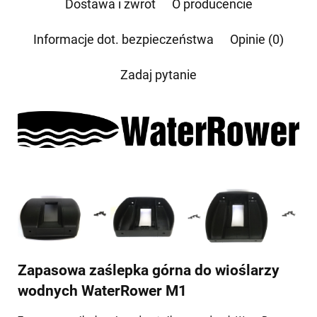
Dostawa i zwrot
O producencie
żądania zaprzestania przetwarzania, usunięcia, ograniczenia przetwarzania, a także prawo
wniesienia skargi do Prezesa Urzędu Ochrony Danych Osobowych.
Informacje dot. bezpieczeństwa
Opinie (0)
Zadaj pytanie
Zapasowa zaślepka górna do wioślarzy
wodnych WaterRower M1