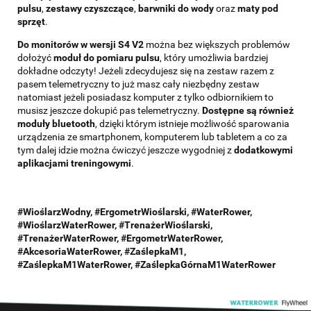
pulsu
,
zestawy czyszczące
,
barwniki do wody
oraz
maty pod
sprzęt
.
Do monitorów w wersji S4 V2
można bez większych problemów
dołożyć
moduł do pomiaru pulsu
, który umożliwia bardziej
dokładne odczyty! Jeżeli zdecydujesz się na zestaw razem z
pasem telemetryczny to już masz cały niezbędny zestaw
natomiast jeżeli posiadasz komputer z tylko odbiornikiem to
musisz jeszcze dokupić pas telemetryczny.
Dostępne są również
moduły bluetooth
, dzięki którym istnieje możliwość sparowania
urządzenia ze smartphonem, komputerem lub tabletem a co za
tym dalej idzie można ćwiczyć jeszcze wygodniej z
dodatkowymi
aplikacjami treningowymi
.
#WioślarzWodny, #ErgometrWioślarski, #WaterRower,
#WioślarzWaterRower, #TrenażerWioślarski,
#TrenażerWaterRower, #ErgometrWaterRower,
#AkcesoriaWaterRower, #ZaślepkaM1,
#
ZaślepkaM1
WaterRower,
#
ZaślepkaGórnaM1
WaterRower