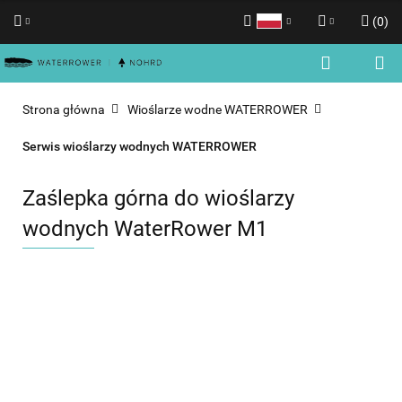
(
0
)
Polski
Zaloguj się
English
Zarejestruj się
Strona główna
Wioślarze wodne WATERROWER
Dodaj zgłoszenie
Serwis wioślarzy wodnych WATERROWER
Zgody cookies
Zaślepka górna do wioślarzy
wodnych WaterRower M1