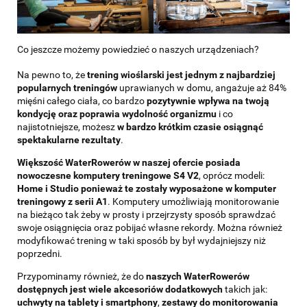
Co jeszcze możemy powiedzieć o naszych urządzeniach?
Na pewno to, że
trening wioślarski jest jednym z najbardziej
popularnych treningów
uprawianych w domu, angażuje aż 84%
mięśni całego ciała, co bardzo
pozytywnie wpływa na twoją
kondycję oraz poprawia
wydolność organizmu
i co
najistotniejsze, możesz
w bardzo krótkim czasie osiągnąć
spektakularne rezultaty
.
Większość WaterRowerów w naszej ofercie posiada
nowoczesne komputery treningowe S4 V2
, oprócz modeli:
Home i Studio ponieważ te zostały wyposażone w komputer
treningowy z serii A1
. Komputery umożliwiają monitorowanie
na bieżąco tak żeby w prosty i przejrzysty sposób sprawdzać
swoje osiągnięcia oraz pobijać własne rekordy. Można również
modyfikować trening w taki sposób by był wydajniejszy niż
poprzedni.
Przypominamy również, że do
naszych WaterRowerów
dostępnych jest wiele akcesoriów dodatkowych
takich jak:
uchwyty na tablety i smartphony
,
zestawy do monitorowania