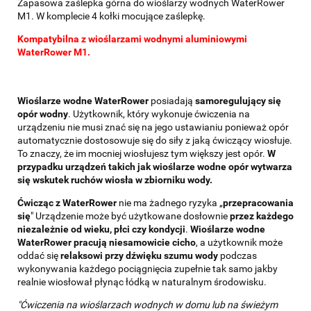
Zapasowa zaślepka górna do wioślarzy wodnych WaterRower
M1. W komplecie 4 kołki mocujące zaślepkę.
Kompatybilna z wioślarzami wodnymi aluminiowymi
WaterRower M1.
Wioślarze wodne WaterRower
posiadają
samoregulujący się
opór wodny
. Użytkownik, który wykonuje ćwiczenia na
urządzeniu nie musi znać się na jego ustawianiu ponieważ opór
automatycznie dostosowuje się do siły z jaką ćwiczący wiosłuje.
To znaczy, że im mocniej wiosłujesz tym większy jest opór.
W
przypadku urządzeń takich jak wioślarze wodne opór wytwarza
się wskutek ruchów wiosła w zbiorniku wody.
Ćwicząc z WaterRower
nie ma żadnego ryzyka „
przepracowania
się
" Urządzenie może być użytkowane dosłownie
przez każdego
niezależnie od wieku, płci czy kondycji
.
Wioślarze wodne
WaterRower pracują niesamowicie cicho
, a użytkownik może
oddać się
relaksowi przy dźwięku szumu wody
podczas
wykonywania każdego pociągnięcia zupełnie tak samo jakby
realnie wiosłował płynąc łódką w naturalnym środowisku.
"Ćwiczenia na wioślarzach wodnych w domu lub na świeżym