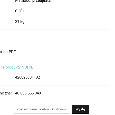
Płatność:
przedpłata.
0
21 kg
kt do PDF
nne produkty NOHrD!
4260263011021
niczne: +48 665 555 040
Wyślij