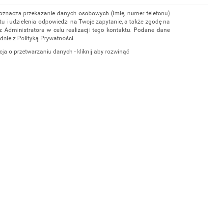
 oznacza przekazanie danych osobowych (imię, numer telefonu)
u i udzielenia odpowiedzi na Twoje zapytanie, a także zgodę na
z Administratora w celu realizacji tego kontaktu. Podane dane
dnie z
Polityką Prywatności
.
cja o przetwarzaniu danych - kliknij aby rozwinąć
ch osobowych jest Damian Skiba - Klaczkowski prowadzący
czą pod firmą: TROPS Damian Skiba-Klaczkowski, Szarotkowa
 NIP: 8133349786. Zgoda jest dobrowolna, ale konieczna, do
i, może być w każdej chwili wycofana, kontaktując się z
przez e-mail:
biuro@waterrower-polska.pl
lub telefon:
+48 600
rzechowywane do czasu udzielenia odpowiedzi na zapytanie lub
ie, której dane dotyczą, przysługuje prawo dostępu do swoich
ia, żądania zaprzestania przetwarzania, usunięcia, ograniczenia
e prawo wniesienia skargi do Prezesa Urzędu Ochrony Danych