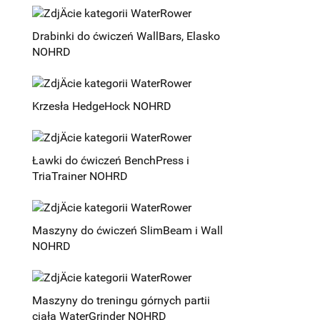
Drabinki do ćwiczeń WallBars, Elasko
NOHRD
Krzesła HedgeHock NOHRD
Ławki do ćwiczeń BenchPress i
TriaTrainer NOHRD
Maszyny do ćwiczeń SlimBeam i Wall
NOHRD
Maszyny do treningu górnych partii
ciała WaterGrinder NOHRD