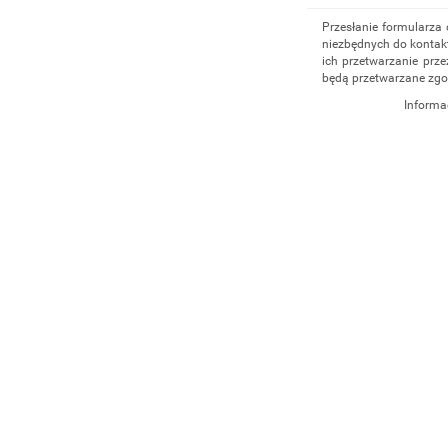
Przesłanie formularza
niezbędnych do kontakt
ich przetwarzanie prze
będą przetwarzane zgo
Informa
Administratorem dany
działalność gospodar
4/5, 35-604 Rzeszów,
udzielenia odpowiedz
administratorem, np. 
555 040
. Dane będą p
cofnięcia zgody. Osob
danych, ich sprostowan
przetwarzania, a takż
Osobowych.