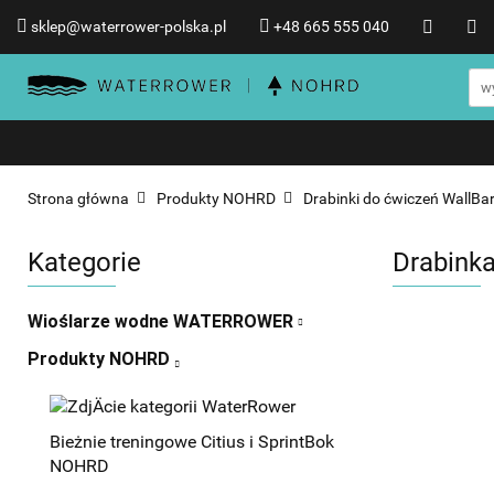
sklep@waterrower-polska.pl
+48 665 555 040
Wioślarze wodne WATERRO
Informacje o WATERROWER
Wioślarze wodne WATERROWER
Produkty NOHRD
Promocje %
Strona główna
Produkty NOHRD
Drabinki do ćwiczeń WallBa
Kategorie
Drabink
Wioślarze wodne WATERROWER
Produkty NOHRD
Bieżnie treningowe Citius i SprintBok
NOHRD