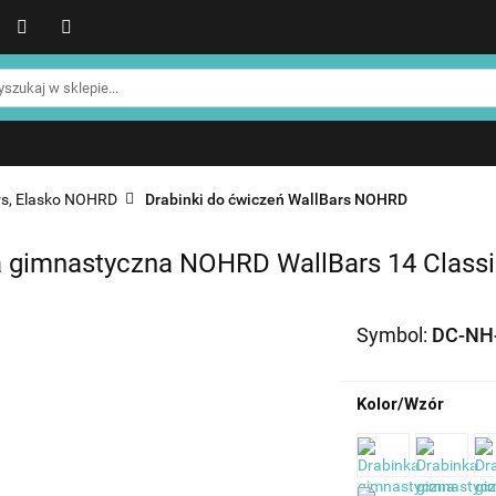
WER
Produkty NOHRD
Produkty YA'Fabrik
Blog
Informacje o NOHRD
Strefa treningowa NOHRD
Produkty YA'Fabrik
Blog
Informacje o WATERROWE
Strefa klienta
Promocje %
rs, Elasko NOHRD
Drabinki do ćwiczeń WallBars NOHRD
a gimnastyczna NOHRD WallBars 14 Class
Symbol:
DC-NH
Kolor/Wzór