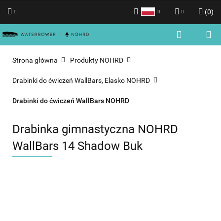
(
0
)
Polski
Zaloguj się
English
Zarejestruj się
Strona główna
Produkty NOHRD
Dodaj zgłoszenie
Drabinki do ćwiczeń WallBars, Elasko NOHRD
Zgody cookies
Drabinki do ćwiczeń WallBars NOHRD
Drabinka gimnastyczna NOHRD
WallBars 14 Shadow Buk