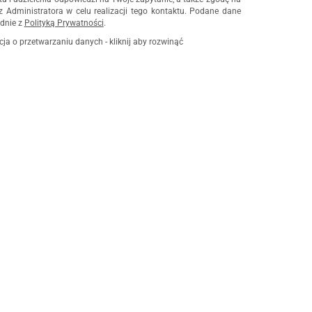
z Administratora w celu realizacji tego kontaktu. Podane dane
dnie z
Polityką Prywatności
.
cja o przetwarzaniu danych - kliknij aby rozwinąć
ch osobowych jest Damian Skiba - Klaczkowski prowadzący
czą pod firmą: TROPS Damian Skiba-Klaczkowski, Szarotkowa
 NIP: 8133349786. Zgoda jest dobrowolna, ale konieczna, do
i, może być w każdej chwili wycofana, kontaktując się z
przez e-mail:
biuro@waterrower-polska.pl
lub telefon:
+48 600
rzechowywane do czasu udzielenia odpowiedzi na zapytanie lub
ie, której dane dotyczą, przysługuje prawo dostępu do swoich
ia, żądania zaprzestania przetwarzania, usunięcia, ograniczenia
e prawo wniesienia skargi do Prezesa Urzędu Ochrony Danych