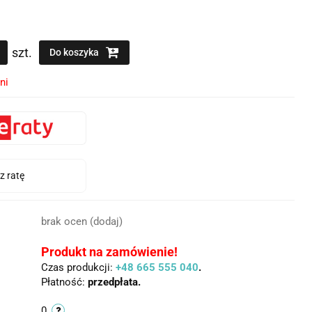
szt.
Do koszyka
ni
brak ocen
(dodaj)
Produkt na zamówienie!
Czas produkcji:
+48 665 555 040
.
Płatność:
przedpłata.
0