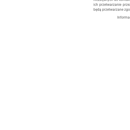
ich przetwarzanie prze
będą przetwarzane zgo
Informa
Administratorem dany
działalność gospodar
4/5, 35-604 Rzeszów,
udzielenia odpowiedz
administratorem, np. 
555 040
. Dane będą p
cofnięcia zgody. Osob
danych, ich sprostowan
przetwarzania, a takż
Osobowych.