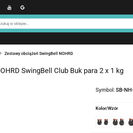
WER
Produkty NOHRD
Produkty YA'Fabrik
Blo
Informacje o NOHRD
Strefa treningowa NOHRD
kty NOHRD
Produkty YA'Fabrik
Blog
Informacj
efa treningowa NOHRD
Strefa klienta
Promocje %
Zestawy obciążeń SwingBell NOHRD
OHRD SwingBell Club Buk para 2 x 1 kg
Symbol:
SB-NH-
Kolor/Wzór