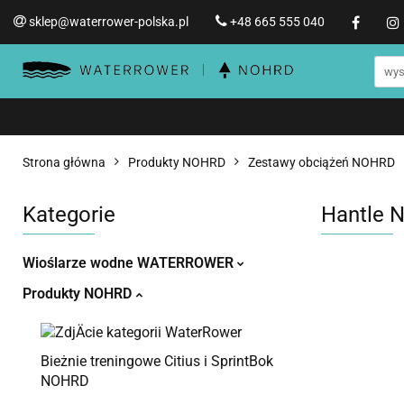
sklep@waterrower-polska.pl
+48 665 555 040
Wioślarze wodne WATERRO
Informacje o WATERROWER
Wioślarze wodne WATERROWER
Produ
Str
Promocje %
Strona główna
Produkty NOHRD
Zestawy obciążeń NOHRD
Kategorie
Hantle N
Wioślarze wodne WATERROWER
Produkty NOHRD
Bieżnie treningowe Citius i SprintBok
NOHRD