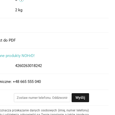
2 kg
kt do PDF
nne produkty NOHrD!
4260263018242
niczne: +48 665 555 040
Wyślij
 oznacza przekazanie danych osobowych (imię, numer telefonu)
u i udzielenia odpowiedzi na Twoje zapytanie, a także zgodę na