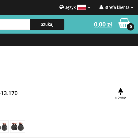
Język
Strefa klienta
g
0,00 zł
Polski
Zaloguj się
0
Strefa klienta
English
Zarejestruj się
e o WATERROWER
Informacje o NOHRD
Dodaj zgłoszenie
Zgody cookies
13.170