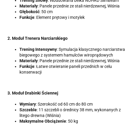
Trening Siłowy
: Wbudowana belka NOHRD SlimBeam
Materiały
: Panele przednie ze stali nierdzewnej, Wiśnia
Głębokość
: 50 cm
Funkcje
: Element prętowy i motylek
2. Moduł Trenera Narciarskiego
Trening Intensywny
: Symulacja klasycznego narciarstwa
biegowego z systemem hamulców wiroprądowych
Materiały
: Panele przednie ze stali nierdzewnej, Wiśnia
Funkcje
: Łatwe otwieranie paneli przednich w celu
konserwacji
3
. Moduł Drabinki Ściennej
Wymiary
: Szerokość od 60 cm do 80 cm
Szczeble
: 11 szczebli o średnicy 38 mm, wykonanych z
litego drewna (Wiśnia)
Maksymalne Obciążenie
: 50 kg