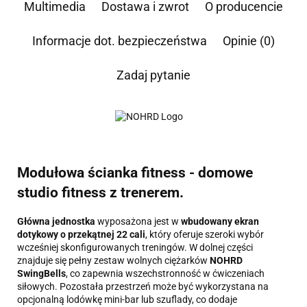
której dane dotyczą, przysługuje prawo dostępu do swoich danych, ich sprostowania,
Multimedia
Dostawa i zwrot
O producencie
żądania zaprzestania przetwarzania, usunięcia, ograniczenia przetwarzania, a także prawo
wniesienia skargi do Prezesa Urzędu Ochrony Danych Osobowych.
Informacje dot. bezpieczeństwa
Opinie (0)
Zadaj pytanie
Modułowa ścianka fitness - domowe
studio fitness z trenerem.
Główna jednostka
wyposażona jest w
wbudowany ekran
dotykowy o przekątnej 22 cali
, który oferuje szeroki wybór
wcześniej skonfigurowanych treningów. W dolnej części
znajduje się pełny zestaw wolnych ciężarków
NOHRD
SwingBells
, co zapewnia wszechstronność w ćwiczeniach
siłowych. Pozostała przestrzeń może być wykorzystana na
opcjonalną lodówkę mini-bar lub szuflady, co dodaje