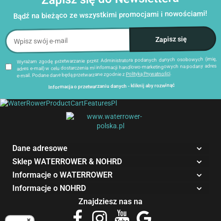
Bądź na bieżąco ze wszystkimi promocjami i nowościami!
Wyrażam zgodę przetwarzanie przez Administratora podanych danych osobowych (imię,
adres e-mail) w celu dostarczenia mi informacji handlowo-marketingowych na podany adres
.
Polityką Prywatności
e-mail. Podane dane będą przetwarzane zgodnie z
Informacja o przetwarzaniu danych - kliknij aby rozwinąć
Administratorem danych osobowych jest Damian Skiba - Klaczkowski prowadzący działalność
gospodarczą pod firmą: TROPS Damian Skiba-Klaczkowski, Szarotkowa 4/5, 35-604 Rzeszów,
NIP: 8133349786. Zgody są dobrowolne, ale konieczne w celu dostępu do newslettera, mogą być
dostępny na końcu każdej z wiadomości e-mail przesyłanej
link
w każdej chwili wycofane, klikając
.
+48 600 555 040
lub telefon:
biuro@waterrower-polska.pl
w ramach newslettera, lub przez e-mail:
Dane będą przechowywane do czasu udzielenia odpowiedzi na zapytanie lub cofnięcia zgody.
Osobie, której dane dotyczą, przysługuje prawo dostępu do swoich danych, ich sprostowania,
żądania zaprzestania przetwarzania, usunięcia, ograniczenia przetwarzania, a także prawo
Dane adresowe
wniesienia skargi do Prezesa Urzędu Ochrony Danych Osobowych.
Sklep WATERROWER & NOHRD
Informacje o WATERROWER
Informacje o NOHRD
Znajdziesz nas na
×