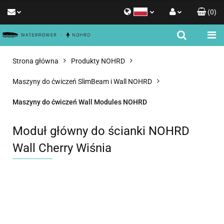
(
0
)
Polski
Zaloguj się
English
Zarejestruj się
Strona główna
Produkty NOHRD
Dodaj zgłoszenie
Maszyny do ćwiczeń SlimBeam i Wall NOHRD
Zgody cookies
Maszyny do ćwiczeń Wall Modules NOHRD
Moduł główny do ścianki NOHRD
Wall Cherry Wiśnia