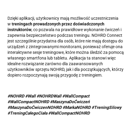
Dzięki aplikacji, użytkownicy mają możliwość uczestniczenia
w
treningach prowadzonych przez doświadczonych
instruktorów
, co pozwala na prawidłowe wykonanie ćwiczeń i
zapewnia bezpieczeństwo podczas treningu. NOHRD Connect
jest szczególnie przydatna dla osób, które nie mają dostępu do
urządzeń z zintegrowanymi monitorami, ponieważ oferuje ona
interaktywne sesje treningowe, które można śledzić za pomocą
własnego smartfona lub tabletu. Aplikacja ta stanowi więc
idealne rozwiązanie zarówno dla zaawansowanych
użytkowników sprzętu NOHRD, jak i dla początkujących, którzy
dopiero rozpoczynają swoją przygodę z treningiem.
#NOHRD #Wall #NOHRDWall #WallCompact
#
WallCompactNOHRD
#MaszynaDoĆwiczeń
#MaszynaDoĆwiczenNOHRD #MarkaNOHRD
#TreningSilowy
#TreningCałegoCiała #WallCompactNOHRD