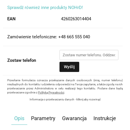
Sprawdź również inne produkty NOHrD!
EAN
4260263014404
Zamówienie telefoniczne: +48 665 555 040
Zostaw telefon
Wyślij
Przesłanie formularza oznacza przekazanie danych osobowych (imię, numer telefonu)
niezbędnych do kontaktu i udzielenia odpowiedzi na Twoje zapytanie, a także zgodę na ich
przetwarzanie przez Administratora w celu realizacji tego kontaktu. Podane dane będą
przetwarzane zgodnie z
Polityką Prywatności
.
Informacja o przetwarzaniu danych - kliknij aby rozwinąć
Administratorem danych osobowych jest Damian Skiba - Klaczkowski prowadzący
działalność gospodarczą pod firmą: TROPS Damian Skiba-Klaczkowski, Szarotkowa 4/5,
35-604 Rzeszów, NIP: 8133349786. Zgoda jest dobrowolna, ale konieczna, do udzielenia
Opis
Parametry
Gwarancja
Instrukcje
odpowiedzi, może być w każdej chwili wycofana, kontaktując się z administratorem, np.
przez e-mail:
biuro@waterrower-polska.pl
lub telefon:
+48 600 555 040
. Dane będą
przechowywane do czasu udzielenia odpowiedzi na zapytanie lub cofnięcia zgody. Osobie,