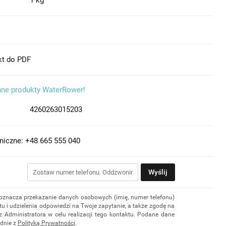
1 kg
kt do PDF
nne produkty WaterRower!
4260263015203
niczne: +48 665 555 040
Wyślij
 oznacza przekazanie danych osobowych (imię, numer telefonu)
u i udzielenia odpowiedzi na Twoje zapytanie, a także zgodę na
z Administratora w celu realizacji tego kontaktu. Podane dane
dnie z
Polityką Prywatności
.