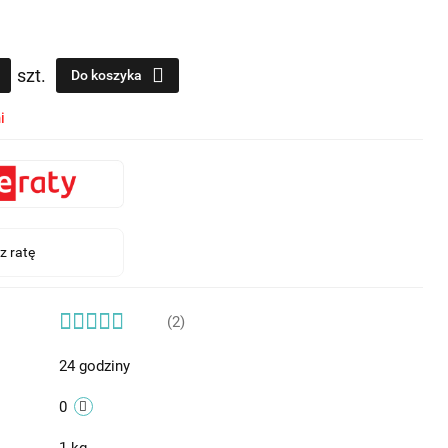
szt.
Do koszyka
i
(2)
24 godziny
0