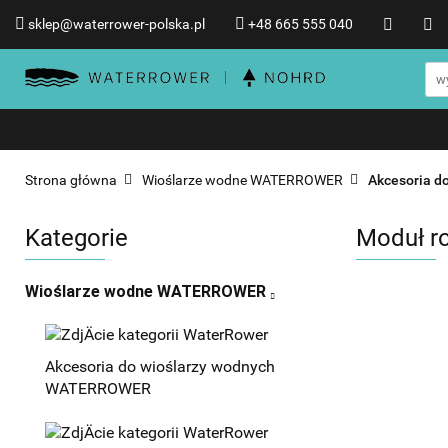
sklep@waterrower-polska.pl
+48 665 555 040
Wioślarze wodne WATERRO
Informacje o WATERROWER
Wioślarze wodne WATERROWER
Produkty NOHRD
Promocje %
Strona główna
Wioślarze wodne WATERROWER
Akcesoria 
Kategorie
Moduł r
Wioślarze wodne WATERROWER
Akcesoria do wioślarzy wodnych
WATERROWER