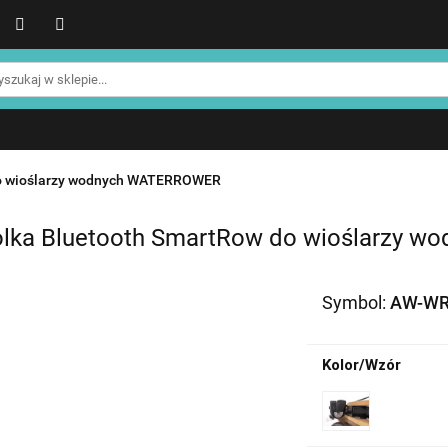
WER
Produkty NOHRD
Produkty YA'Fabrik
Blog
Informacje o NOHRD
Strefa treningowa NOHRD
Produkty YA'Fabrik
Blog
Informacje o WATERROWE
Strefa klienta
Promocje %
do wioślarzy wodnych WATERROWER
olka Bluetooth SmartRow do wioślarzy w
Symbol:
AW-WR
Kolor/Wzór