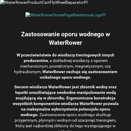
Zastosowanie oporu wodnego w
WaterRower
W przeciwieństwie do wioślarzy treningowych innych
producentów
, a dokładniej wioślarzy z oporem
mechanicznym, powietrznym, magnetycznym, czy
hydraulicznym,
WaterRower cechuje się zastosowaniem
unikalnego oporu wodnego.
Sercem wioślarza WaterRower jest zbiornik wodny oraz
łopatki umożliwiające swobodne manipulowanie wodą
znajdującą się w zbiorniku. Ergonomiczna konstrukcja
wszystkich komponentów wioślarza WaterRower pozwala
na maksymalne wykorzystanie potencjału oporu
wodnego.
Zastosowanie oporu wodnego skutkuje
przyjemnym, płynnym i wolnym od szarpnięć treningiem,
który jest najbardziej zbliżony do tego występującego w