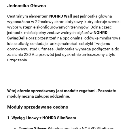
Jednostka Główna
Centralnym elementem
NOHRD Wall
jest jednostka główna
wyposażona w 22-calowy ekran dotykowy, który oferuje szeroki
wybór wstępnie skonfigurowanych treningów. Dolna część
jednostki mieści pełny zestaw wolnych ciężarów
NOHRD
SwingBells
oraz przestrzeń na opcjonalną lodówkę minibarową
lub szuflady, co dodaje funkcjonalności i estetyki Twojemu
domowemu studiu fitness. Jednostka wymaga podłączenia do
zasilania 220 V, a przewód jest dyskretnie umieszczony z tyłu
urządzenia.
W tej ofercie sprzedawany jest moduł z regałami. Pozostałe
moduły można zakupić oddzielnie.
Moduły sprzedawane osobno
1. Wyciąg Linowy z NOHRD SlimBeam
Trening Siłowy
: Wbudowana belka NOHRD SlimBeam