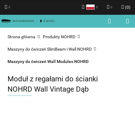
(
0
)
Polski
Zaloguj się
English
Zarejestruj się
Strona główna
Produkty NOHRD
Dodaj zgłoszenie
Maszyny do ćwiczeń SlimBeam i Wall NOHRD
Zgody cookies
Maszyny do ćwiczeń Wall Modules NOHRD
Moduł z regałami do ścianki
NOHRD Wall Vintage Dąb