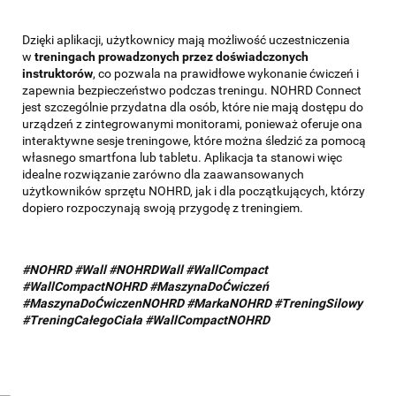
Dzięki aplikacji, użytkownicy mają możliwość uczestniczenia
w
treningach prowadzonych przez doświadczonych
instruktorów
, co pozwala na prawidłowe wykonanie ćwiczeń i
zapewnia bezpieczeństwo podczas treningu. NOHRD Connect
jest szczególnie przydatna dla osób, które nie mają dostępu do
urządzeń z zintegrowanymi monitorami, ponieważ oferuje ona
interaktywne sesje treningowe, które można śledzić za pomocą
własnego smartfona lub tabletu. Aplikacja ta stanowi więc
idealne rozwiązanie zarówno dla zaawansowanych
użytkowników sprzętu NOHRD, jak i dla początkujących, którzy
dopiero rozpoczynają swoją przygodę z treningiem.
#NOHRD #Wall #NOHRDWall #WallCompact
#
WallCompactNOHRD
#MaszynaDoĆwiczeń
#MaszynaDoĆwiczenNOHRD #MarkaNOHRD
#TreningSilowy
#TreningCałegoCiała #WallCompactNOHRD