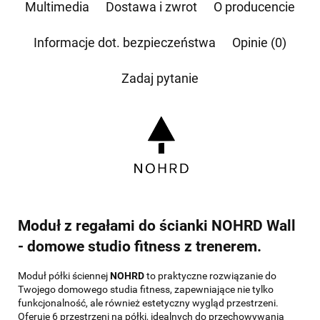
której dane dotyczą, przysługuje prawo dostępu do swoich danych, ich sprostowania,
Multimedia
Dostawa i zwrot
O producencie
żądania zaprzestania przetwarzania, usunięcia, ograniczenia przetwarzania, a także prawo
wniesienia skargi do Prezesa Urzędu Ochrony Danych Osobowych.
Informacje dot. bezpieczeństwa
Opinie (0)
Zadaj pytanie
Moduł z regałami do ścianki NOHRD Wall
- domowe studio fitness z trenerem.
Moduł półki ściennej
NOHRD
to praktyczne rozwiązanie do
Twojego domowego studia fitness, zapewniające nie tylko
funkcjonalność, ale również estetyczny wygląd przestrzeni.
Oferuje 6 przestrzeni na półki, idealnych do przechowywania