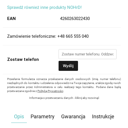
Sprawdź również inne produkty NOHrD!
EAN
4260263022430
Zamówienie telefoniczne: +48 665 555 040
Zostaw telefon
Wyślij
Przesłanie formularza oznacza przekazanie danych osobowych (imię, numer telefonu)
niezbędnych do kontaktu i udzielenia odpowiedzi na Twoje zapytanie, a także zgodę na ich
przetwarzanie przez Administratora w celu realizacji tego kontaktu. Podane dane będą
przetwarzane zgodnie z
Polityką Prywatności
.
Informacja o przetwarzaniu danych - kliknij aby rozwinąć
Administratorem danych osobowych jest Damian Skiba - Klaczkowski prowadzący
działalność gospodarczą pod firmą: TROPS Damian Skiba-Klaczkowski, Szarotkowa 4/5,
35-604 Rzeszów, NIP: 8133349786. Zgoda jest dobrowolna, ale konieczna, do udzielenia
Opis
Parametry
Gwarancja
Instrukcje
odpowiedzi, może być w każdej chwili wycofana, kontaktując się z administratorem, np.
przez e-mail:
biuro@waterrower-polska.pl
lub telefon:
+48 600 555 040
. Dane będą
przechowywane do czasu udzielenia odpowiedzi na zapytanie lub cofnięcia zgody. Osobie,