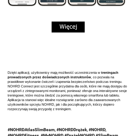
Dzięki aplikacji, użytkownicy mają możliwość uczestniczenia w
treningach
prowadzonych przez doświadczonych instruktorów
, co pozwala na
prawidłowe wykonanie ćwiczeń i zapewnia bezpieczeństwo podczas treningu.
NOHRD Connect jest szczególnie przydatna dla osób, które nie mają dostępu do
urządzeń z zintegrowanymi monitorami, ponieważ oferuje ona interaktywne sesje
treningowe, które można śledzić za pomocą własnego smartfona lub tabletu.
Aplikacja ta stanowi więc idealne rozwiązanie zarówno dla zaawansowanych
użytkowników sprzętu NOHRD, jak i dla początkujących, którzy dopiero
rozpoczynają swoją przygodę z treningiem.
#NOHRDAtlasSlimBeam, #NOHRDDrążek, #NOHRD,
#NOHRDFitness, #MyNOHRD #DrążekNOHRD #SlimBeam