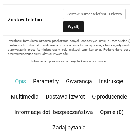
Zostaw telefon
Wyślij
Przesłanie formularza oznacza przekazanie danych osobowych (imię, numer telefonu)
niezbędnych do kontaktu i udzielenia odpowiedzi na Twoje zapytanie, a także zgodę na ich
przetwarzanie przez Administratora w celu realizacji tego kontaktu. Podane dane będą
przetwarzane zgodnie z
Polityką Prywatności
.
Informacja o przetwarzaniu danych - kliknij aby rozwinąć
Administratorem danych osobowych jest Damian Skiba - Klaczkowski prowadzący
działalność gospodarczą pod firmą: TROPS Damian Skiba-Klaczkowski, Szarotkowa 4/5,
35-604 Rzeszów, NIP: 8133349786. Zgoda jest dobrowolna, ale konieczna, do udzielenia
Opis
Parametry
Gwarancja
Instrukcje
odpowiedzi, może być w każdej chwili wycofana, kontaktując się z administratorem, np.
przez e-mail:
biuro@waterrower-polska.pl
lub telefon:
+48 600 555 040
. Dane będą
przechowywane do czasu udzielenia odpowiedzi na zapytanie lub cofnięcia zgody. Osobie,
której dane dotyczą, przysługuje prawo dostępu do swoich danych, ich sprostowania,
Multimedia
Dostawa i zwrot
O producencie
żądania zaprzestania przetwarzania, usunięcia, ograniczenia przetwarzania, a także prawo
wniesienia skargi do Prezesa Urzędu Ochrony Danych Osobowych.
Informacje dot. bezpieczeństwa
Opinie (0)
Zadaj pytanie