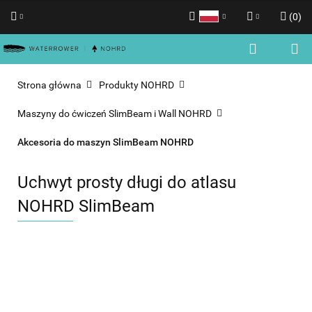
(
0
)
Polski
Zaloguj się
English
Zarejestruj się
Strona główna
Produkty NOHRD
Dodaj zgłoszenie
Maszyny do ćwiczeń SlimBeam i Wall NOHRD
Zgody cookies
Akcesoria do maszyn SlimBeam NOHRD
Uchwyt prosty długi do atlasu
NOHRD SlimBeam