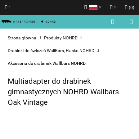
(
0
)
Polski
Zaloguj się
English
Zarejestruj się
Strona główna
Produkty NOHRD
Dodaj zgłoszenie
Drabinki do ćwiczeń WallBars, Elasko NOHRD
Zgody cookies
Akcesoria do drabinek Wallbars NOHRD
Multiadapter do drabinek
gimnastycznych NOHRD Wallbars
Oak Vintage