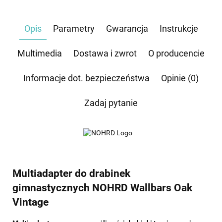
Administratorem danych osobowych jest Damian Skiba - Klaczkowski prowadzący
działalność gospodarczą pod firmą: TROPS Damian Skiba-Klaczkowski, Szarotkowa 4/5,
35-604 Rzeszów, NIP: 8133349786. Zgoda jest dobrowolna, ale konieczna, do udzielenia
Opis
Parametry
Gwarancja
Instrukcje
odpowiedzi, może być w każdej chwili wycofana, kontaktując się z administratorem, np.
przez e-mail:
biuro@waterrower-polska.pl
lub telefon:
+48 600 555 040
. Dane będą
przechowywane do czasu udzielenia odpowiedzi na zapytanie lub cofnięcia zgody. Osobie,
której dane dotyczą, przysługuje prawo dostępu do swoich danych, ich sprostowania,
Multimedia
Dostawa i zwrot
O producencie
żądania zaprzestania przetwarzania, usunięcia, ograniczenia przetwarzania, a także prawo
wniesienia skargi do Prezesa Urzędu Ochrony Danych Osobowych.
Informacje dot. bezpieczeństwa
Opinie (0)
Zadaj pytanie
Multiadapter do drabinek
gimnastycznych NOHRD Wallbars Oak
Vintage