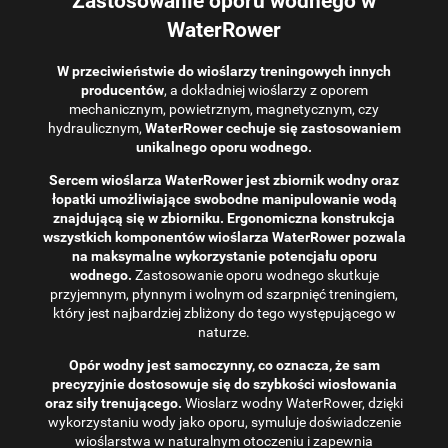
Zastosowanie oporu wodnego w
WaterRower
W przeciwieństwie do wioślarzy treningowych innych
producentów
, a dokładniej wioślarzy z oporem
mechanicznym, powietrznym, magnetycznym, czy
hydraulicznym,
WaterRower cechuje się zastosowaniem
unikalnego oporu wodnego.
Sercem wioślarza WaterRower jest zbiornik wodny oraz
łopatki umożliwiające swobodne manipulowanie wodą
znajdującą się w zbiorniku. Ergonomiczna konstrukcja
wszystkich komponentów wioślarza WaterRower pozwala
na maksymalne wykorzystanie potencjału oporu
wodnego.
Zastosowanie oporu wodnego skutkuje
przyjemnym, płynnym i wolnym od szarpnięć treningiem,
który jest najbardziej zbliżony do tego występującego w
naturze.
Opór wodny jest samoczynny, co oznacza, że ​​sam
precyzyjnie dostosowuje się do szybkości wiosłowania
oraz siły trenującego.
Wioslarz wodny WaterRower, dzięki
wykorzystaniu wody jako oporu, symuluje doświadczenie
wioślarstwa w naturalnym otoczeniu i zapewnia