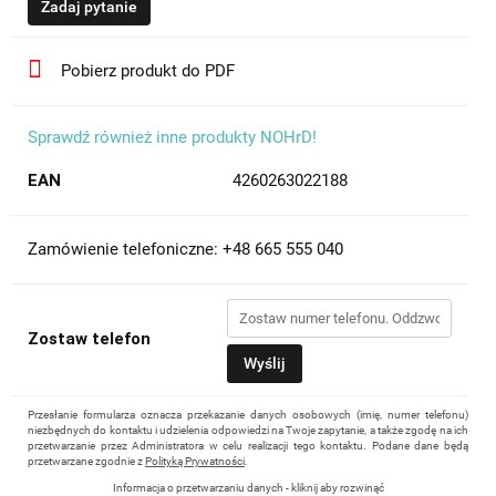
Zadaj pytanie
Pobierz produkt do PDF
Sprawdź również inne produkty NOHrD!
EAN
4260263022188
Zamówienie telefoniczne: +48 665 555 040
Zostaw telefon
Wyślij
Przesłanie formularza oznacza przekazanie danych osobowych (imię, numer telefonu)
niezbędnych do kontaktu i udzielenia odpowiedzi na Twoje zapytanie, a także zgodę na ich
przetwarzanie przez Administratora w celu realizacji tego kontaktu. Podane dane będą
przetwarzane zgodnie z
Polityką Prywatności
.
Informacja o przetwarzaniu danych - kliknij aby rozwinąć