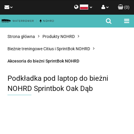
(
0
)
Polski
Zaloguj się
English
Zarejestruj się
Strona główna
Produkty NOHRD
Dodaj zgłoszenie
Bieżnie treningowe Citius i SprintBok NOHRD
Zgody cookies
Akcesoria do bieżni SprintBok NOHRD
Podkładka pod laptop do bieżni
NOHRD Sprintbok Oak Dąb