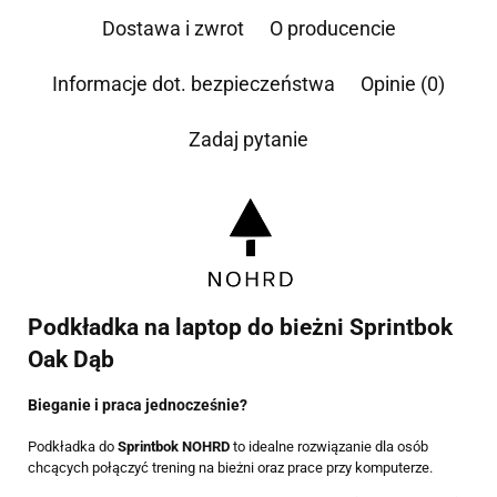
przechowywane do czasu udzielenia odpowiedzi na zapytanie lub cofnięcia zgody. Osobie,
której dane dotyczą, przysługuje prawo dostępu do swoich danych, ich sprostowania,
Dostawa i zwrot
O producencie
żądania zaprzestania przetwarzania, usunięcia, ograniczenia przetwarzania, a także prawo
wniesienia skargi do Prezesa Urzędu Ochrony Danych Osobowych.
Informacje dot. bezpieczeństwa
Opinie (0)
Zadaj pytanie
Podkładka na laptop do bieżni Sprintbok
Oak Dąb
Bieganie i praca jednocześnie?
Podkładka do
Sprintbok NOHRD
to idealne rozwiązanie dla osób
chcących połączyć trening na bieżni oraz prace przy komputerze.