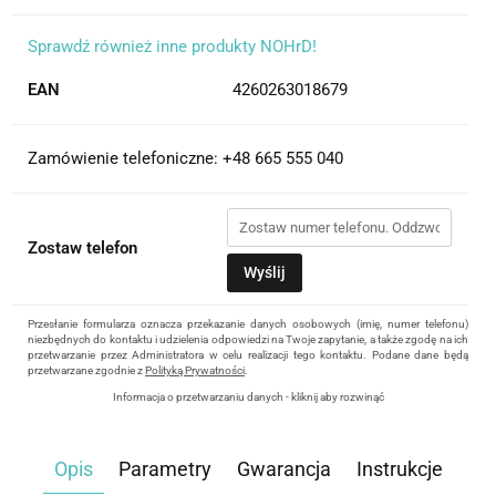
Sprawdź również inne produkty NOHrD!
EAN
4260263018679
Zamówienie telefoniczne: +48 665 555 040
Zostaw telefon
Wyślij
Przesłanie formularza oznacza przekazanie danych osobowych (imię, numer telefonu)
niezbędnych do kontaktu i udzielenia odpowiedzi na Twoje zapytanie, a także zgodę na ich
przetwarzanie przez Administratora w celu realizacji tego kontaktu. Podane dane będą
przetwarzane zgodnie z
Polityką Prywatności
.
Informacja o przetwarzaniu danych - kliknij aby rozwinąć
Administratorem danych osobowych jest Damian Skiba - Klaczkowski prowadzący
działalność gospodarczą pod firmą: TROPS Damian Skiba-Klaczkowski, Szarotkowa 4/5,
35-604 Rzeszów, NIP: 8133349786. Zgoda jest dobrowolna, ale konieczna, do udzielenia
Opis
Parametry
Gwarancja
Instrukcje
odpowiedzi, może być w każdej chwili wycofana, kontaktując się z administratorem, np.
przez e-mail:
biuro@waterrower-polska.pl
lub telefon:
+48 600 555 040
. Dane będą