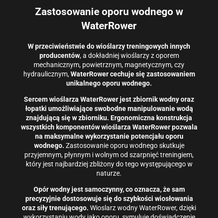
Zastosowanie oporu wodnego w
WaterRower
W przeciwieństwie do wioślarzy treningowych innych
producentów
, a dokładniej wioślarzy z oporem
mechanicznym, powietrznym, magnetycznym, czy
hydraulicznym,
WaterRower cechuje się zastosowaniem
unikalnego oporu wodnego.
Sercem wioślarza WaterRower jest zbiornik wodny oraz
łopatki umożliwiające swobodne manipulowanie wodą
znajdującą się w zbiorniku. Ergonomiczna konstrukcja
wszystkich komponentów wioślarza WaterRower pozwala
na maksymalne wykorzystanie potencjału oporu
wodnego.
Zastosowanie oporu wodnego skutkuje
przyjemnym, płynnym i wolnym od szarpnięć treningiem,
który jest najbardziej zbliżony do tego występującego w
naturze.
Opór wodny jest samoczynny, co oznacza, że ​​sam
precyzyjnie dostosowuje się do szybkości wiosłowania
oraz siły trenującego.
Wioslarz wodny WaterRower, dzięki
wykorzystaniu wody jako oporu, symuluje doświadczenie