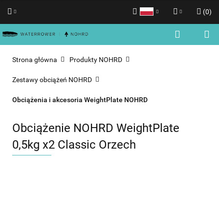
(
0
)
Polski
Zaloguj się
English
Zarejestruj się
Strona główna
Produkty NOHRD
Dodaj zgłoszenie
Zestawy obciążeń NOHRD
Zgody cookies
Obciążenia i akcesoria WeightPlate NOHRD
Obciążenie NOHRD WeightPlate
0,5kg x2 Classic Orzech