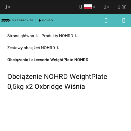
(
0
)
Polski
Zaloguj się
English
Zarejestruj się
Strona główna
Produkty NOHRD
Dodaj zgłoszenie
Zestawy obciążeń NOHRD
Zgody cookies
Obciążenia i akcesoria WeightPlate NOHRD
Obciążenie NOHRD WeightPlate
0,5kg x2 Oxbridge Wiśnia