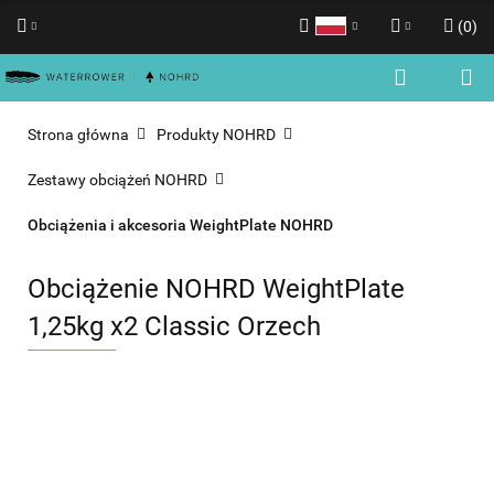
(
0
)
Polski
Zaloguj się
English
Zarejestruj się
Strona główna
Produkty NOHRD
Dodaj zgłoszenie
Zestawy obciążeń NOHRD
Zgody cookies
Obciążenia i akcesoria WeightPlate NOHRD
Obciążenie NOHRD WeightPlate
1,25kg x2 Classic Orzech