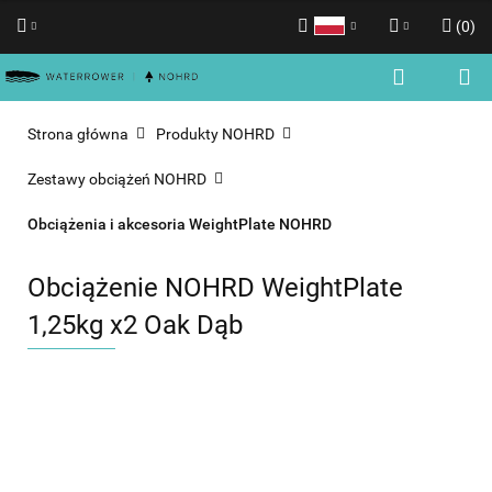
(
0
)
Polski
Zaloguj się
English
Zarejestruj się
Strona główna
Produkty NOHRD
Dodaj zgłoszenie
Zestawy obciążeń NOHRD
Zgody cookies
Obciążenia i akcesoria WeightPlate NOHRD
Obciążenie NOHRD WeightPlate
1,25kg x2 Oak Dąb