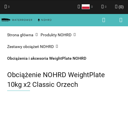
(
0
)
Polski
Zaloguj się
English
Zarejestruj się
Strona główna
Produkty NOHRD
Dodaj zgłoszenie
Zestawy obciążeń NOHRD
Zgody cookies
Obciążenia i akcesoria WeightPlate NOHRD
Obciążenie NOHRD WeightPlate
10kg x2 Classic Orzech