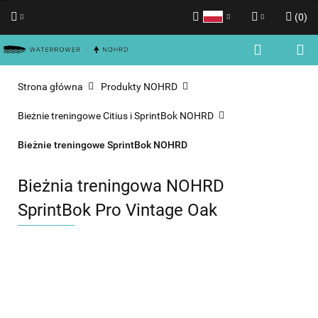
(
0
)
Polski
Zaloguj się
English
Zarejestruj się
Strona główna
Produkty NOHRD
Dodaj zgłoszenie
Bieżnie treningowe Citius i SprintBok NOHRD
Zgody cookies
Bieżnie treningowe SprintBok NOHRD
Bieżnia treningowa NOHRD
SprintBok Pro Vintage Oak