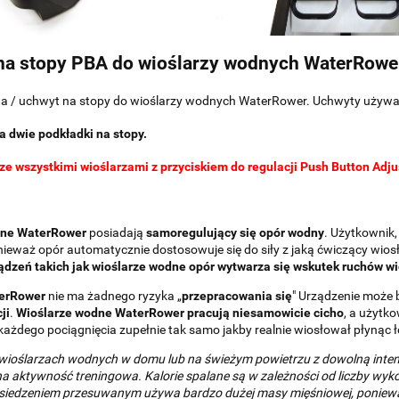
na stopy PBA do wioślarzy wodnych WaterRowe
 / uchwyt na stopy do wioślarzy wodnych WaterRower. Uchwyty używane s
a dwie podkładki na stopy.
e wszystkimi wioślarzami z przyciskiem do regulacji Push Button Adju
dne WaterRower
posiadają
samoregulujący się opór wodny
. Użytkownik,
ieważ opór automatycznie dostosowuje się do siły z jaką ćwiczący wiosłu
ądzeń takich jak wioślarze wodne opór wytwarza się wskutek ruchów wi
terRower
nie ma żadnego ryzyka „
przepracowania się
" Urządzenie może
ji
.
Wioślarze wodne WaterRower pracują niesamowicie cicho
, a użytk
ażdego pociągnięcia zupełnie tak samo jakby realnie wiosłował płynąc 
 wioślarzach wodnych w domu lub na świeżym powietrzu z dowolną inte
na aktywność treningowa. Kalorie spalane są w zależności od liczby wyk
siedzeniem przesuwanym używa bardzo dużej masy mięśniowej, ponieważ 