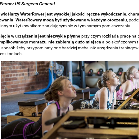
 Former US Surgeon General
 wioślarzy WaterRower jest wysokiej jakości ręczne wykończenie
, char
łowania
.
WaterRowery mogą być użytkowane w każdym otoczeniu
, podc
 innym użytkownikom znajdującym się w tym samym pomieszczeniu.
ięcie w urządzeniu jest niezwykle płynne
przy czym rozkłada pracę na 
mplikowanego montażu
,
nie zabierają dużo miejsca
a po skończonym t
 sposób żeby przypominały one bardziej mebel niż urządzenia treningow
eszkaniach.