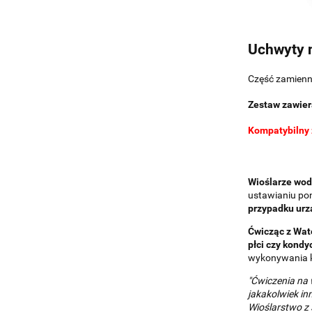
Uchwyty 
Część zamienna
Zestaw zawier
Kompatybilny z
Wioślarze wo
ustawianiu pon
przypadku urz
Ćwicząc z Wa
płci czy kondyc
wykonywania k
"Ćwiczenia na
jakakolwiek in
Wioślarstwo z 