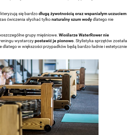
akteryzują się bardzo
długą żywotnością oraz wspaniałym uczuciem
zas ćwiczenia słychać tylko
naturalny szum wody
dlatego nie
poszczególne grupy mięśniowe.
Wioślarze WaterRower nie
reningu wystarczy
postawić je pionowo
. Stylistyka sprzętów została
e dlatego w większości przypadków będą bardzo ładnie i estetycznie