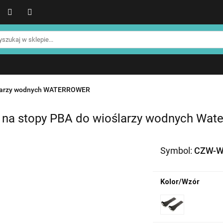
WER
Produkty NOHRD
Produkty YA'Fabrik
Blog
Informacje o NOHRD
Strefa treningowa NOHRD
Produkty YA'Fabrik
Blog
Informacje o WATERROWE
Strefa klienta
Promocje %
ślarzy wodnych WATERROWER
 na stopy PBA do wioślarzy wodnych Wat
Symbol:
CZW-W
Kolor/Wzór