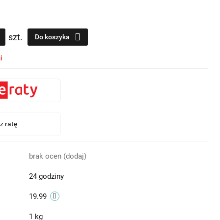
szt.
Do koszyka
i
brak ocen
(dodaj)
24 godziny
19.99
1 kg