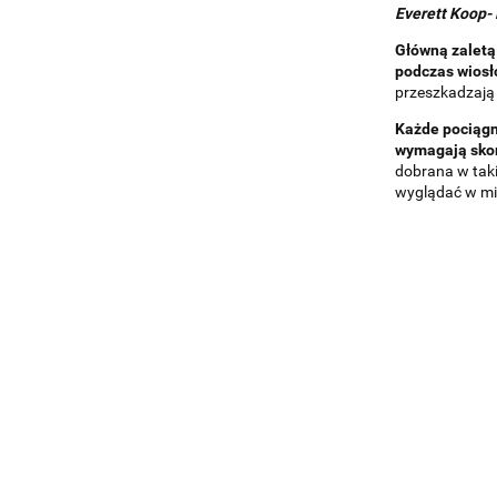
Everett Koop-
Główną zaletą
podczas wios
przeszkadzają
Każde pociągn
wymagają sko
dobrana w taki
wyglądać w mi