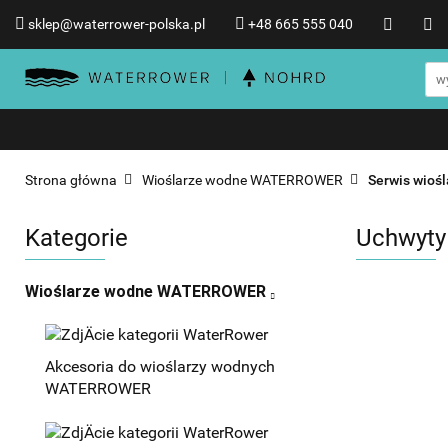
sklep@waterrower-polska.pl
+48 665 555 040
Wioślarze wodne WATERRO
Informacje o WATERROWER
Wioślarze wodne WATERROWER
Produkty NOHRD
Promocje %
Strona główna
Wioślarze wodne WATERROWER
Serwis wio
Kategorie
Uchwyty
Wioślarze wodne WATERROWER
Akcesoria do wioślarzy wodnych
WATERROWER