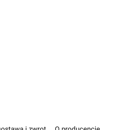
ostawa i zwrot
O producencie