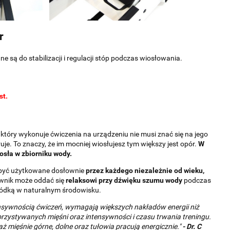
r
ą do stabilizacji i regulacji stóp podczas wiosłowania.
st.
 który wykonuje ćwiczenia na urządzeniu nie musi znać się na jego
je. To znaczy, że im mocniej wiosłujesz tym większy jest opór.
W
osła w zbiorniku wody.
 być użytkowane dosłownie
przez każdego niezależnie od wieku,
ownik może oddać się
relaksowi przy dźwięku szumu wody
podczas
łódką w naturalnym środowisku.
nsywnością ćwiczeń, wymagają większych nakładów energii niż
orzystywanych mięśni oraz intensywności i czasu trwania treningu.
mięśnie górne, dolne oraz tułowia pracują energicznie."
-
Dr. C