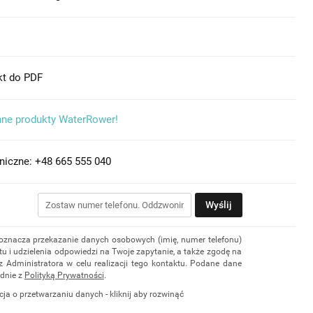
kt do PDF
nne produkty WaterRower!
niczne: +48 665 555 040
Wyślij
 oznacza przekazanie danych osobowych (imię, numer telefonu)
u i udzielenia odpowiedzi na Twoje zapytanie, a także zgodę na
z Administratora w celu realizacji tego kontaktu. Podane dane
dnie z
Polityką Prywatności
.
cja o przetwarzaniu danych - kliknij aby rozwinąć