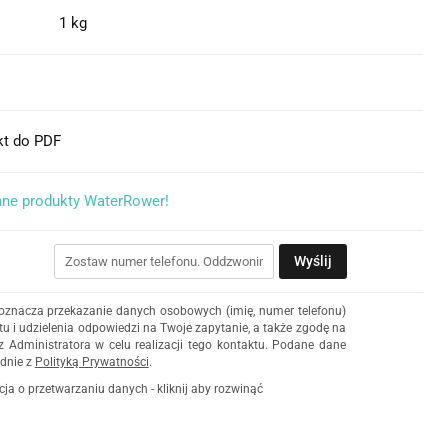
1 kg
kt do PDF
nne produkty WaterRower!
Wyślij
 oznacza przekazanie danych osobowych (imię, numer telefonu)
u i udzielenia odpowiedzi na Twoje zapytanie, a także zgodę na
z Administratora w celu realizacji tego kontaktu. Podane dane
dnie z
Polityką Prywatności
.
cja o przetwarzaniu danych - kliknij aby rozwinąć
ch osobowych jest Damian Skiba - Klaczkowski prowadzący
czą pod firmą: TROPS Damian Skiba-Klaczkowski, Szarotkowa