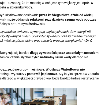
je. To znaczy, że im mocniej wiosłujesz tym większy jest opór.
W
osła w zbiorniku wody.
 być użytkowane dosłownie
przez każdego niezależnie od wieku,
ownik może oddać się
relaksowi przy dźwięku szumu wody
podczas
łódką w naturalnym środowisku.
nsywnością ćwiczeń, wymagają większych nakładów energii niż
orzystywanych mięśni oraz intensywności i czasu trwania treningu.
mięśnie górne, dolne oraz tułowia pracują energicznie."
-
Dr. C
akteryzują się bardzo
długą żywotnością oraz wspaniałym uczuciem
zas ćwiczenia słychać tylko
naturalny szum wody
dlatego nie
poszczególne grupy mięśniowe.
Wioślarze WaterRower nie
reningu wystarczy
postawić je pionowo
. Stylistyka sprzętów została
e dlatego w większości przypadków będą bardzo ładnie i estetycznie