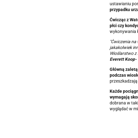
ustawianiu pon
przypadku urz
Ćwicząc z Wa
płci czy kondyc
wykonywania k
"Ćwiczenia na
jakakolwiek in
Wioślarstwo z 
Everett Koop-
Główną zaletą
podczas wios
przeszkadzają
Każde pociągn
wymagają sko
dobrana w taki
wyglądać w mi