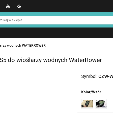
WER
Produkty NOHRD
Produkty YA'Fabrik
Blo
Informacje o NOHRD
Strefa treningowa NOHRD
kty NOHRD
Produkty YA'Fabrik
Blog
Informacj
efa treningowa NOHRD
Strefa klienta
Promocje %
ślarzy wodnych WATERROWER
 S5 do wioślarzy wodnych WaterRower
Symbol:
CZW-W
Kolor/Wzór