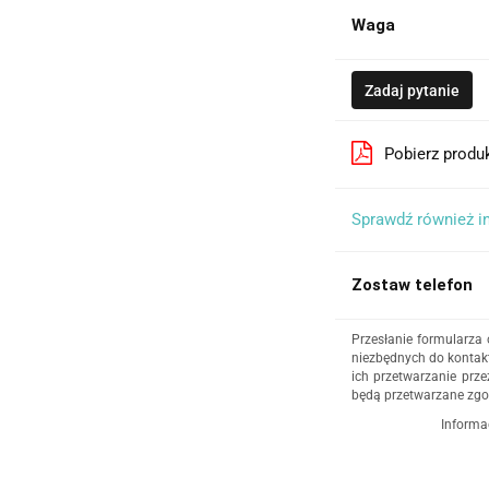
Waga
Zadaj pytanie
Pobierz produ
Sprawdź również i
Zostaw telefon
Przesłanie formularza
niezbędnych do kontakt
ich przetwarzanie prze
będą przetwarzane zgo
Informa
Administratorem dany
działalność gospodar