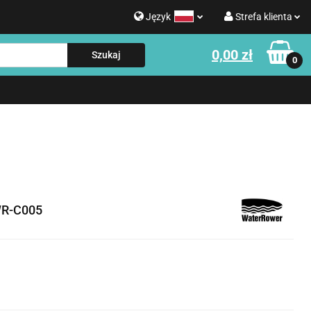
Język
Strefa klienta
g
0,00 zł
Polski
Zaloguj się
0
Strefa klienta
English
Zarejestruj się
e o WATERROWER
Informacje o NOHRD
Dodaj zgłoszenie
Zgody cookies
R-C005