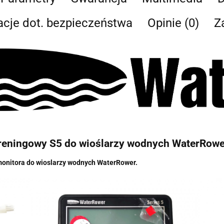
acje dot. bezpieczeństwa
Opinie (0)
Z
treningowy S5 do wioślarzy wodnych WaterRowe
onitora do wioslarzy wodnych WaterRower.