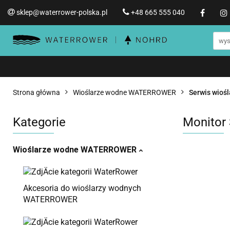
sklep@waterrower-polska.pl
+48 665 555 040
Wioślarze wodne WATERRO
Informacje o WATERROWER
Wioślarze wodne WATERROWER
Produ
Str
Promocje %
Strona główna
Wioślarze wodne WATERROWER
Serwis wio
Kategorie
Monitor
Wioślarze wodne WATERROWER
Akcesoria do wioślarzy wodnych
WATERROWER