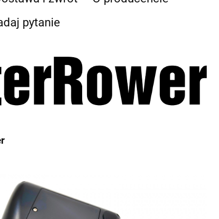
adaj pytanie
r