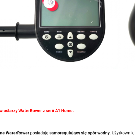
 wioślarzy WaterRower z serii A1 Home.
dne WaterRower
posiadają
samoregulujący się opór wodny
. Użytkownik,