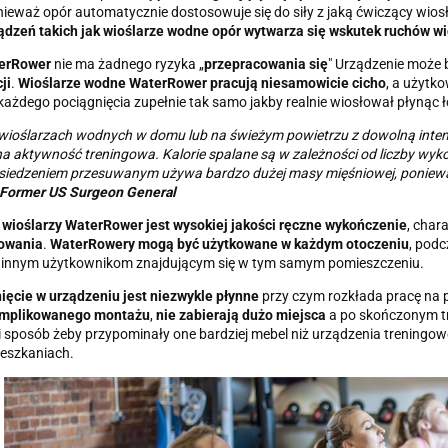
ieważ opór automatycznie dostosowuje się do siły z jaką ćwiczący wiosłu
ądzeń takich jak wioślarze wodne opór wytwarza się wskutek ruchów wi
terRower
nie ma żadnego ryzyka „
przepracowania się
" Urządzenie może
ji
.
Wioślarze wodne WaterRower pracują niesamowicie cicho
, a użytk
ażdego pociągnięcia zupełnie tak samo jakby realnie wiosłował płynąc 
 wioślarzach wodnych w domu lub na świeżym powietrzu z dowolną inte
na aktywność treningowa. Kalorie spalane są w zależności od liczby wyk
siedzeniem przesuwanym używa bardzo dużej masy mięśniowej, ponieważ 
 Former US Surgeon General
 wioślarzy WaterRower jest wysokiej jakości ręczne wykończenie
, char
łowania
.
WaterRowery mogą być użytkowane w każdym otoczeniu
, podc
 innym użytkownikom znajdującym się w tym samym pomieszczeniu.
ięcie w urządzeniu jest niezwykle płynne
przy czym rozkłada pracę na 
mplikowanego montażu
,
nie zabierają dużo miejsca
a po skończonym t
 sposób żeby przypominały one bardziej mebel niż urządzenia treningow
eszkaniach.