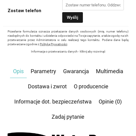
Zostaw telefon
Wyślij
Przesłanie formularza oznacza przekazanie danych osobowych (imię, numer telefonu)
niezbędnych do kontaktu i udzielenia odpowiedzi na Twoje zapytanie, a także zgodę na ich
przetwarzanie przez Administratora w celu realizacji tego kontaktu. Podane dane będą
przetwarzane zgodnie z
Polityką Prywatności
.
Informacja o przetwarzaniu danych - kliknij aby rozwinąć
Administratorem danych osobowych jest Damian Skiba - Klaczkowski prowadzący
działalność gospodarczą pod firmą: TROPS Damian Skiba-Klaczkowski, Szarotkowa 4/5,
35-604 Rzeszów, NIP: 8133349786. Zgoda jest dobrowolna, ale konieczna, do udzielenia
Opis
Parametry
Gwarancja
Multimedia
odpowiedzi, może być w każdej chwili wycofana, kontaktując się z administratorem, np.
przez e-mail:
biuro@waterrower-polska.pl
lub telefon:
+48 600 555 040
. Dane będą
przechowywane do czasu udzielenia odpowiedzi na zapytanie lub cofnięcia zgody. Osobie,
której dane dotyczą, przysługuje prawo dostępu do swoich danych, ich sprostowania,
Dostawa i zwrot
O producencie
żądania zaprzestania przetwarzania, usunięcia, ograniczenia przetwarzania, a także prawo
wniesienia skargi do Prezesa Urzędu Ochrony Danych Osobowych.
Informacje dot. bezpieczeństwa
Opinie (0)
Zadaj pytanie