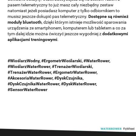
pasem telemetryczny to już masz cały niezbędny zestaw
natomiast jeżeli posiadasz komputer z tylko odbiornikiem to
musisz jeszcze dokupić pas telemetryczny.
Dostępne są również
moduły bluetooth
, dzięki którym istnieje możliwość sparowania
urządzenia ze smartphonem, komputerem lub tabletem a co za
tym dalej idzie można ćwiczyć jeszcze wygodniej z
dodatkowymi
aplikacjami treningowymi
.
#WioślarzWodny, #ErgometrWioślarski, #WaterRower,
#WioślarzWaterRower, #TrenażerWioślarski,
#TrenażerWaterRower, #ErgometrWaterRower,
#AkcesoriaWaterRower, #DyskCzujnika,
#
DyskCzujnika
WaterRower,
#DyskWaterRower
,
#SensorWaterRower