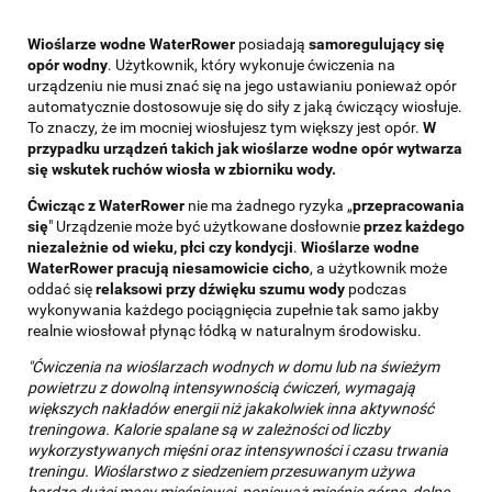
Wioślarze wodne WaterRower
posiadają
samoregulujący się
opór wodny
. Użytkownik, który wykonuje ćwiczenia na
urządzeniu nie musi znać się na jego ustawianiu ponieważ opór
automatycznie dostosowuje się do siły z jaką ćwiczący wiosłuje.
To znaczy, że im mocniej wiosłujesz tym większy jest opór.
W
przypadku urządzeń takich jak wioślarze wodne opór wytwarza
się wskutek ruchów wiosła w zbiorniku wody.
Ćwicząc z WaterRower
nie ma żadnego ryzyka „
przepracowania
się
" Urządzenie może być użytkowane dosłownie
przez każdego
niezależnie od wieku, płci czy kondycji
.
Wioślarze wodne
WaterRower pracują niesamowicie cicho
, a użytkownik może
oddać się
relaksowi przy dźwięku szumu wody
podczas
wykonywania każdego pociągnięcia zupełnie tak samo jakby
realnie wiosłował płynąc łódką w naturalnym środowisku.
"Ćwiczenia na wioślarzach wodnych w domu lub na świeżym
powietrzu z dowolną intensywnością ćwiczeń, wymagają
większych nakładów energii niż jakakolwiek inna aktywność
treningowa. Kalorie spalane są w zależności od liczby
wykorzystywanych mięśni oraz intensywności i czasu trwania
treningu. Wioślarstwo z siedzeniem przesuwanym używa