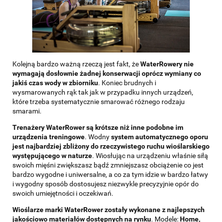
Kolejną bardzo ważną rzeczą jest fakt, że
WaterRowery nie
wymagają dosłownie żadnej konserwacji oprócz wymiany co
jakiś czas wody w zbiorniku
. Koniec brudnych i
wysmarowanych rąk tak jak w przypadku innych urządzeń,
które trzeba systematycznie smarować różnego rodzaju
smarami.
Trenażery WaterRower są krótsze niż inne podobne im
urządzenia treningowe
. Wodny
system automatycznego oporu
jest najbardziej zbliżony do rzeczywistego ruchu wioślarskiego
występującego w naturze
. Wiosłując na urządzeniu właśnie siłą
swoich mięśni zwiększasz bądź zmniejszasz obciążenie co jest
bardzo wygodne i uniwersalne, a co za tym idzie w bardzo łatwy
i wygodny sposób dostosujesz niezwykle precyzyjnie opór do
swoich umiejętności i oczekiwań.
Wioślarze marki WaterRower zostały wykonane z najlepszych
jakościowo materiałów dostępnych na rynku
. Modele:
Home,