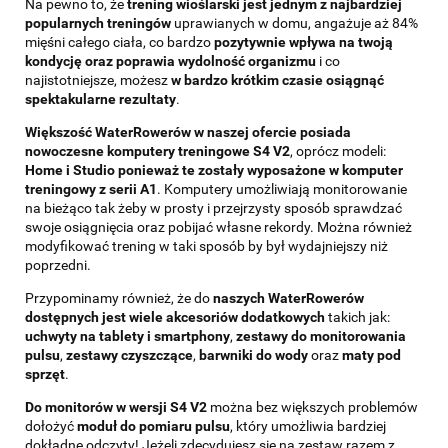
Na pewno to, że
trening wioślarski jest jednym z najbardziej
popularnych treningów
uprawianych w domu, angażuje aż 84%
mięśni całego ciała, co bardzo
pozytywnie wpływa na twoją
kondycję oraz poprawia
wydolność organizmu
i co
najistotniejsze, możesz
w bardzo krótkim czasie osiągnąć
spektakularne rezultaty
.
Większość WaterRowerów w naszej ofercie posiada
nowoczesne komputery treningowe S4 V2
, oprócz modeli:
Home i Studio ponieważ te zostały wyposażone w komputer
treningowy z serii A1
. Komputery umożliwiają monitorowanie
na bieżąco tak żeby w prosty i przejrzysty sposób sprawdzać
swoje osiągnięcia oraz pobijać własne rekordy. Można również
modyfikować trening w taki sposób by był wydajniejszy niż
poprzedni.
Przypominamy również, że do
naszych WaterRowerów
dostępnych jest wiele akcesoriów dodatkowych
takich jak:
uchwyty na tablety i smartphony
,
zestawy do monitorowania
pulsu
,
zestawy czyszczące
,
barwniki do wody
oraz
maty pod
sprzęt
.
Do monitorów w wersji S4 V2
można bez większych problemów
dołożyć
moduł do pomiaru pulsu
, który umożliwia bardziej
dokładne odczyty! Jeżeli zdecydujesz się na zestaw razem z