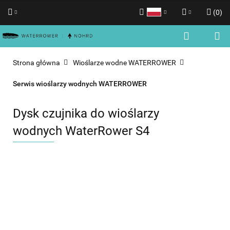
(
0
)
Polski
Zaloguj się
English
Zarejestruj się
Strona główna
Wioślarze wodne WATERROWER
Dodaj zgłoszenie
Serwis wioślarzy wodnych WATERROWER
Zgody cookies
Dysk czujnika do wioślarzy
wodnych WaterRower S4