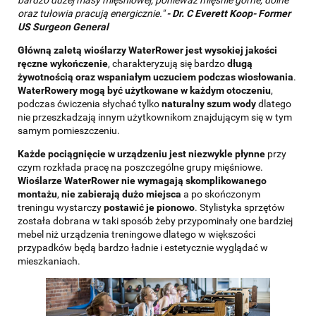
bardzo dużej masy mięśniowej, ponieważ mięśnie górne, dolne
oraz tułowia pracują energicznie."
-
Dr. C Everett Koop- Former
US Surgeon General
Główną zaletą wioślarzy WaterRower jest wysokiej jakości
ręczne wykończenie
, charakteryzują się bardzo
długą
żywotnością oraz wspaniałym uczuciem podczas wiosłowania
.
WaterRowery mogą być użytkowane w każdym otoczeniu
,
podczas ćwiczenia słychać tylko
naturalny szum wody
dlatego
nie przeszkadzają innym użytkownikom znajdującym się w tym
samym pomieszczeniu.
Każde pociągnięcie w urządzeniu jest niezwykle płynne
przy
czym rozkłada pracę na poszczególne grupy mięśniowe.
Wioślarze WaterRower nie wymagają skomplikowanego
montażu
,
nie zabierają dużo miejsca
a po skończonym
treningu wystarczy
postawić je pionowo
. Stylistyka sprzętów
została dobrana w taki sposób żeby przypominały one bardziej
mebel niż urządzenia treningowe dlatego w większości
przypadków będą bardzo ładnie i estetycznie wyglądać w
mieszkaniach.