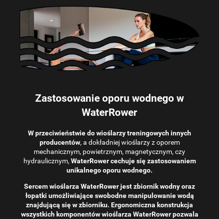
Zastosowanie oporu wodnego w
WaterRower
W przeciwieństwie do wioślarzy treningowych innych
producentów
, a dokładniej wioślarzy z oporem
mechanicznym, powietrznym, magnetycznym, czy
hydraulicznym,
WaterRower cechuje się zastosowaniem
unikalnego oporu wodnego.
Sercem wioślarza WaterRower jest zbiornik wodny oraz
łopatki umożliwiające swobodne manipulowanie wodą
znajdującą się w zbiorniku. Ergonomiczna konstrukcja
wszystkich komponentów wioślarza WaterRower pozwala