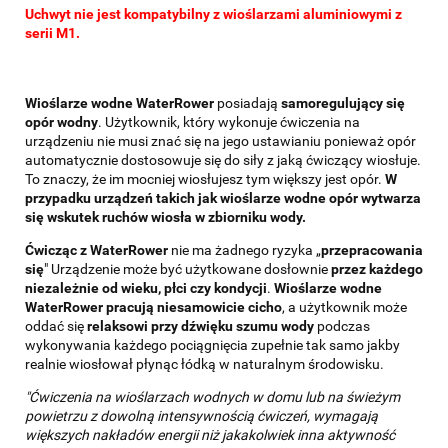
Uchwyt nie jest kompatybilny z wioślarzami aluminiowymi z
serii M1.
Wioślarze wodne WaterRower
posiadają
samoregulujący się
opór wodny
. Użytkownik, który wykonuje ćwiczenia na
urządzeniu nie musi znać się na jego ustawianiu ponieważ opór
automatycznie dostosowuje się do siły z jaką ćwiczący wiosłuje.
To znaczy, że im mocniej wiosłujesz tym większy jest opór.
W
przypadku urządzeń takich jak wioślarze wodne opór wytwarza
się wskutek ruchów wiosła w zbiorniku wody.
Ćwicząc z WaterRower
nie ma żadnego ryzyka „
przepracowania
się
" Urządzenie może być użytkowane dosłownie
przez każdego
niezależnie od wieku, płci czy kondycji
.
Wioślarze wodne
WaterRower pracują niesamowicie cicho
, a użytkownik może
oddać się
relaksowi przy dźwięku szumu wody
podczas
wykonywania każdego pociągnięcia zupełnie tak samo jakby
realnie wiosłował płynąc łódką w naturalnym środowisku.
"Ćwiczenia na wioślarzach wodnych w domu lub na świeżym
powietrzu z dowolną intensywnością ćwiczeń, wymagają
większych nakładów energii niż jakakolwiek inna aktywność