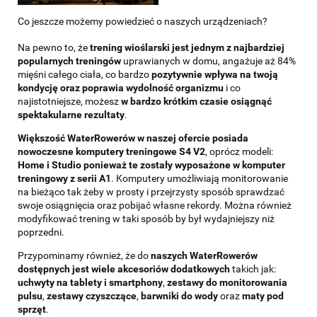
Co jeszcze możemy powiedzieć o naszych urządzeniach?
Na pewno to, że
trening wioślarski jest jednym z najbardziej
popularnych treningów
uprawianych w domu, angażuje aż 84%
mięśni całego ciała, co bardzo
pozytywnie wpływa na twoją
kondycję oraz poprawia
wydolność organizmu
i co
najistotniejsze, możesz
w bardzo krótkim czasie osiągnąć
spektakularne rezultaty
.
Większość WaterRowerów w naszej ofercie posiada
nowoczesne komputery treningowe S4 V2
, oprócz modeli:
Home i Studio ponieważ te zostały wyposażone w komputer
treningowy z serii A1
. Komputery umożliwiają monitorowanie
na bieżąco tak żeby w prosty i przejrzysty sposób sprawdzać
swoje osiągnięcia oraz pobijać własne rekordy. Można również
modyfikować trening w taki sposób by był wydajniejszy niż
poprzedni.
Przypominamy również, że do
naszych WaterRowerów
dostępnych jest wiele akcesoriów dodatkowych
takich jak:
uchwyty na tablety i smartphony
,
zestawy do monitorowania
pulsu
,
zestawy czyszczące
,
barwniki do wody
oraz
maty pod
sprzęt
.