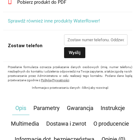
Pobierz produkt do PDF
Sprawdź również inne produkty WaterRower!
Zostaw telefon
Wyślij
Przesłanie formularza oznacza przekazanie danych osobowych (imię, numer telefonu)
niezbędnych do kontaktu i udzielenia odpowiedzi na Twoje zapytanie, a także zgodę na ich
przetwarzanie przez Administratora w celu realizacji tego kontaktu. Podane dane będą
przetwarzane zgodnie z
Polityką Prywatności
.
Informacja o przetwarzaniu danych - kliknij aby rozwinąć
Administratorem danych osobowych jest Damian Skiba - Klaczkowski prowadzący
działalność gospodarczą pod firmą: TROPS Damian Skiba-Klaczkowski, Szarotkowa 4/5,
35-604 Rzeszów, NIP: 8133349786. Zgoda jest dobrowolna, ale konieczna, do udzielenia
Opis
Parametry
Gwarancja
Instrukcje
odpowiedzi, może być w każdej chwili wycofana, kontaktując się z administratorem, np.
przez e-mail:
biuro@waterrower-polska.pl
lub telefon:
+48 600 555 040
. Dane będą
przechowywane do czasu udzielenia odpowiedzi na zapytanie lub cofnięcia zgody. Osobie,
której dane dotyczą, przysługuje prawo dostępu do swoich danych, ich sprostowania,
Multimedia
Dostawa i zwrot
O producencie
żądania zaprzestania przetwarzania, usunięcia, ograniczenia przetwarzania, a także prawo
wniesienia skargi do Prezesa Urzędu Ochrony Danych Osobowych.
Informacje dot. bezpieczeństwa
Opinie (0)