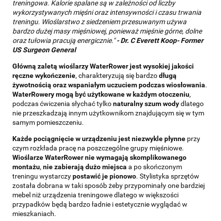
treningowa. Kalorie spalane są w zależności od liczby
wykorzystywanych mięśni oraz intensywności i czasu trwania
treningu. Wioślarstwo z siedzeniem przesuwanym używa
bardzo dużej masy mięśniowej, ponieważ mięśnie górne, dolne
oraz tułowia pracują energicznie."
-
Dr. C Everett Koop- Former
US Surgeon General
Główną zaletą wioślarzy WaterRower jest wysokiej jakości
ręczne wykończenie
, charakteryzują się bardzo
długą
żywotnością oraz wspaniałym uczuciem podczas wiosłowania
.
WaterRowery mogą być użytkowane w każdym otoczeniu
,
podczas ćwiczenia słychać tylko
naturalny szum wody
dlatego
nie przeszkadzają innym użytkownikom znajdującym się w tym
samym pomieszczeniu.
Każde pociągnięcie w urządzeniu jest niezwykle płynne
przy
czym rozkłada pracę na poszczególne grupy mięśniowe.
Wioślarze WaterRower nie wymagają skomplikowanego
montażu
,
nie zabierają dużo miejsca
a po skończonym
treningu wystarczy
postawić je pionowo
. Stylistyka sprzętów
została dobrana w taki sposób żeby przypominały one bardziej
mebel niż urządzenia treningowe dlatego w większości
przypadków będą bardzo ładnie i estetycznie wyglądać w
mieszkaniach.