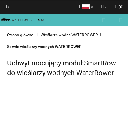
(
0
)
Polski
Zaloguj się
English
Zarejestruj się
Strona główna
Wioślarze wodne WATERROWER
Dodaj zgłoszenie
Serwis wioślarzy wodnych WATERROWER
Zgody cookies
Uchwyt mocujący moduł SmartRow
do wioślarzy wodnych WaterRower