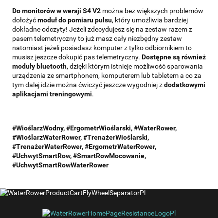
Do monitorów w wersji S4 V2
można bez większych problemów
dołożyć
moduł do pomiaru pulsu
, który umożliwia bardziej
dokładne odczyty! Jeżeli zdecydujesz się na zestaw razem z
pasem telemetryczny to już masz cały niezbędny zestaw
natomiast jeżeli posiadasz komputer z tylko odbiornikiem to
musisz jeszcze dokupić pas telemetryczny.
Dostępne są również
moduły bluetooth
, dzięki którym istnieje możliwość sparowania
urządzenia ze smartphonem, komputerem lub tabletem a co za
tym dalej idzie można ćwiczyć jeszcze wygodniej z
dodatkowymi
aplikacjami treningowymi
.
#WioślarzWodny, #ErgometrWioślarski, #WaterRower,
#WioślarzWaterRower, #TrenażerWioślarski,
#TrenażerWaterRower, #ErgometrWaterRower,
#UchwytSmartRow, #SmartRowMocowanie,
#UchwytSmartRowWaterRower