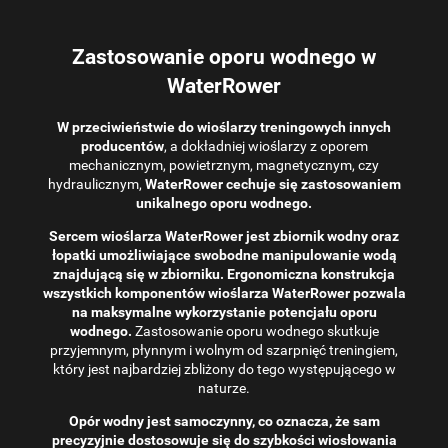
Zastosowanie oporu wodnego w
WaterRower
W przeciwieństwie do wioślarzy treningowych innych
producentów
, a dokładniej wioślarzy z oporem
mechanicznym, powietrznym, magnetycznym, czy
hydraulicznym,
WaterRower cechuje się zastosowaniem
unikalnego oporu wodnego.
Sercem wioślarza WaterRower jest zbiornik wodny oraz
łopatki umożliwiające swobodne manipulowanie wodą
znajdującą się w zbiorniku. Ergonomiczna konstrukcja
wszystkich komponentów wioślarza WaterRower pozwala
na maksymalne wykorzystanie potencjału oporu
wodnego.
Zastosowanie oporu wodnego skutkuje
przyjemnym, płynnym i wolnym od szarpnięć treningiem,
który jest najbardziej zbliżony do tego występującego w
naturze.
Opór wodny jest samoczynny, co oznacza, że ​​sam
precyzyjnie dostosowuje się do szybkości wiosłowania