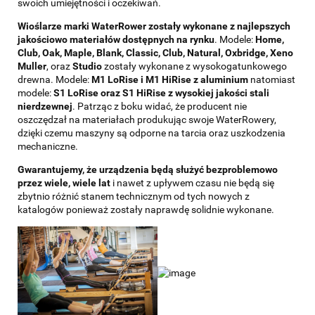
swoich umiejętności i oczekiwań.
Wioślarze marki WaterRower zostały wykonane z najlepszych
jakościowo materiałów dostępnych na rynku
. Modele:
Home,
Club, Oak, Maple, Blank, Classic, Club, Natural, Oxbridge, Xeno
Muller
, oraz
Studio
zostały wykonane z wysokogatunkowego
drewna. Modele:
M1 LoRise i M1 HiRise z aluminium
natomiast
modele:
S1 LoRise oraz S1 HiRise z wysokiej jakości stali
nierdzewnej
. Patrząc z boku widać, że producent nie
oszczędzał na materiałach produkując swoje WaterRowery,
dzięki czemu maszyny są odporne na tarcia oraz uszkodzenia
mechaniczne.
Gwarantujemy, że urządzenia będą służyć bezproblemowo
przez wiele, wiele lat
i nawet z upływem czasu nie będą się
zbytnio różnić stanem technicznym od tych nowych z
katalogów ponieważ zostały naprawdę solidnie wykonane.