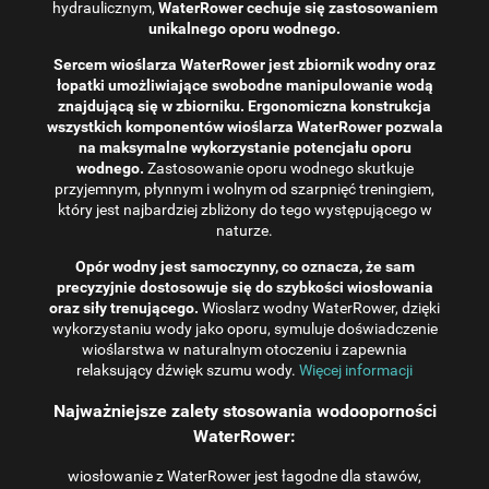
hydraulicznym,
WaterRower cechuje się zastosowaniem
unikalnego oporu wodnego.
Sercem wioślarza WaterRower jest zbiornik wodny oraz
łopatki umożliwiające swobodne manipulowanie wodą
znajdującą się w zbiorniku. Ergonomiczna konstrukcja
wszystkich komponentów wioślarza WaterRower pozwala
na maksymalne wykorzystanie potencjału oporu
wodnego.
Zastosowanie oporu wodnego skutkuje
przyjemnym, płynnym i wolnym od szarpnięć treningiem,
który jest najbardziej zbliżony do tego występującego w
naturze.
Opór wodny jest samoczynny, co oznacza, że ​​sam
precyzyjnie dostosowuje się do szybkości wiosłowania
oraz siły trenującego.
Wioslarz wodny WaterRower, dzięki
wykorzystaniu wody jako oporu, symuluje doświadczenie
wioślarstwa w naturalnym otoczeniu i zapewnia
relaksujący dźwięk szumu wody.
Więcej informacji
Najważniejsze zalety stosowania wodooporności
WaterRower:
wiosłowanie z WaterRower jest łagodne dla stawów,