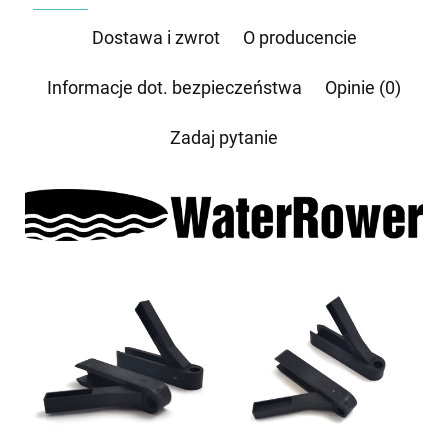
przez e-mail:
biuro@waterrower-polska.pl
lub telefon:
+48 600 555 040
. Dane będą
przechowywane do czasu udzielenia odpowiedzi na zapytanie lub cofnięcia zgody. Osobie,
której dane dotyczą, przysługuje prawo dostępu do swoich danych, ich sprostowania,
Dostawa i zwrot
O producencie
żądania zaprzestania przetwarzania, usunięcia, ograniczenia przetwarzania, a także prawo
wniesienia skargi do Prezesa Urzędu Ochrony Danych Osobowych.
Informacje dot. bezpieczeństwa
Opinie (0)
Zadaj pytanie