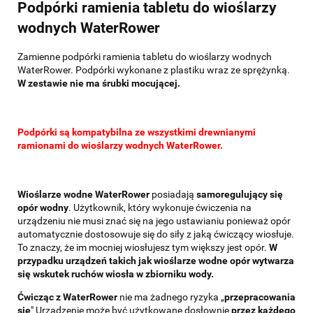
Podpórki ramienia tabletu do wioślarzy
wodnych WaterRower
Zamienne podpórki ramienia tabletu do wioślarzy wodnych
WaterRower. Podpórki wykonane z plastiku wraz ze sprężynką.
W zestawie nie ma śrubki mocującej.
Podpórki są kompatybilna ze wszystkimi drewnianymi
ramionami do wioślarzy wodnych WaterRower.
Wioślarze wodne WaterRower
posiadają
samoregulujący się
opór wodny
. Użytkownik, który wykonuje ćwiczenia na
urządzeniu nie musi znać się na jego ustawianiu ponieważ opór
automatycznie dostosowuje się do siły z jaką ćwiczący wiosłuje.
To znaczy, że im mocniej wiosłujesz tym większy jest opór.
W
przypadku urządzeń takich jak wioślarze wodne opór wytwarza
się wskutek ruchów wiosła w zbiorniku wody.
Ćwicząc z WaterRower
nie ma żadnego ryzyka „
przepracowania
się
" Urządzenie może być użytkowane dosłownie
przez każdego