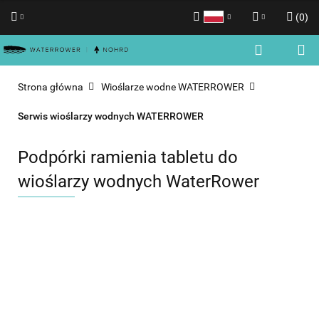
(
0
)
Polski
Zaloguj się
English
Zarejestruj się
Strona główna
Wioślarze wodne WATERROWER
Dodaj zgłoszenie
Serwis wioślarzy wodnych WATERROWER
Zgody cookies
Podpórki ramienia tabletu do
wioślarzy wodnych WaterRower