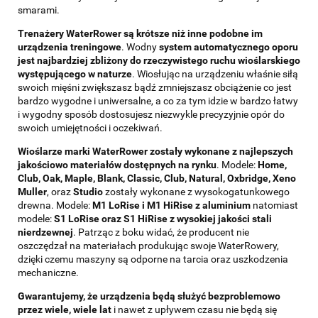
smarami.
Trenażery WaterRower są krótsze niż inne podobne im
urządzenia treningowe
. Wodny
system automatycznego oporu
jest najbardziej zbliżony do rzeczywistego ruchu wioślarskiego
występującego w naturze
. Wiosłując na urządzeniu właśnie siłą
swoich mięśni zwiększasz bądź zmniejszasz obciążenie co jest
bardzo wygodne i uniwersalne, a co za tym idzie w bardzo łatwy
i wygodny sposób dostosujesz niezwykle precyzyjnie opór do
swoich umiejętności i oczekiwań.
Wioślarze marki WaterRower zostały wykonane z najlepszych
jakościowo materiałów dostępnych na rynku
. Modele:
Home,
Club, Oak, Maple, Blank, Classic, Club, Natural, Oxbridge, Xeno
Muller
, oraz
Studio
zostały wykonane z wysokogatunkowego
drewna. Modele:
M1 LoRise i M1 HiRise z aluminium
natomiast
modele:
S1 LoRise oraz S1 HiRise z wysokiej jakości stali
nierdzewnej
. Patrząc z boku widać, że producent nie
oszczędzał na materiałach produkując swoje WaterRowery,
dzięki czemu maszyny są odporne na tarcia oraz uszkodzenia
mechaniczne.
Gwarantujemy, że urządzenia będą służyć bezproblemowo
przez wiele, wiele lat
i nawet z upływem czasu nie będą się