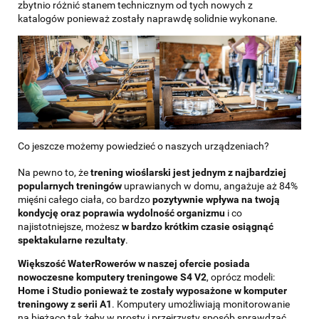
zbytnio różnić stanem technicznym od tych nowych z
katalogów ponieważ zostały naprawdę solidnie wykonane.
Co jeszcze możemy powiedzieć o naszych urządzeniach?
Na pewno to, że
trening wioślarski jest jednym z najbardziej
popularnych treningów
uprawianych w domu, angażuje aż 84%
mięśni całego ciała, co bardzo
pozytywnie wpływa na twoją
kondycję oraz poprawia
wydolność organizmu
i co
najistotniejsze, możesz
w bardzo krótkim czasie osiągnąć
spektakularne rezultaty
.
Większość WaterRowerów w naszej ofercie posiada
nowoczesne komputery treningowe S4 V2
, oprócz modeli:
Home i Studio ponieważ te zostały wyposażone w komputer
treningowy z serii A1
. Komputery umożliwiają monitorowanie
na bieżąco tak żeby w prosty i przejrzysty sposób sprawdzać