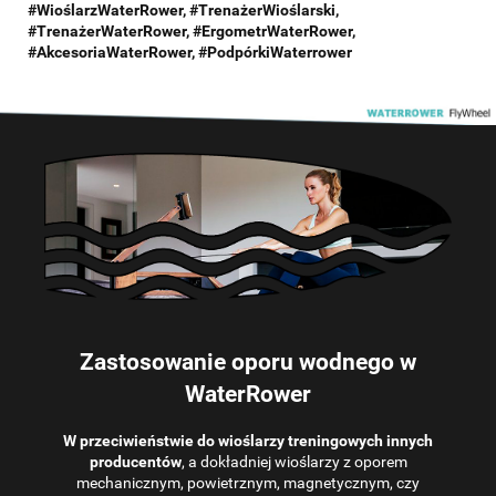
#WioślarzWaterRower, #TrenażerWioślarski,
#TrenażerWaterRower, #ErgometrWaterRower,
#AkcesoriaWaterRower, #PodpórkiWaterrower
Zastosowanie oporu wodnego w
WaterRower
W przeciwieństwie do wioślarzy treningowych innych
producentów
, a dokładniej wioślarzy z oporem
mechanicznym, powietrznym, magnetycznym, czy