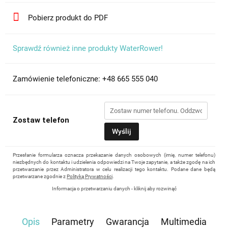
Pobierz produkt do PDF
Sprawdź również inne produkty WaterRower!
Zamówienie telefoniczne: +48 665 555 040
Zostaw telefon
Wyślij
Przesłanie formularza oznacza przekazanie danych osobowych (imię, numer telefonu)
niezbędnych do kontaktu i udzielenia odpowiedzi na Twoje zapytanie, a także zgodę na ich
przetwarzanie przez Administratora w celu realizacji tego kontaktu. Podane dane będą
przetwarzane zgodnie z
Polityką Prywatności
.
Informacja o przetwarzaniu danych - kliknij aby rozwinąć
Administratorem danych osobowych jest Damian Skiba - Klaczkowski prowadzący
działalność gospodarczą pod firmą: TROPS Damian Skiba-Klaczkowski, Szarotkowa 4/5,
35-604 Rzeszów, NIP: 8133349786. Zgoda jest dobrowolna, ale konieczna, do udzielenia
Opis
Parametry
Gwarancja
Multimedia
odpowiedzi, może być w każdej chwili wycofana, kontaktując się z administratorem, np.