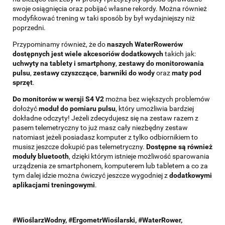
swoje osiągnięcia oraz pobijać własne rekordy. Można również
modyfikować trening w taki sposób by był wydajniejszy niż
poprzedni.
Przypominamy również, że do
naszych WaterRowerów
dostępnych jest wiele akcesoriów dodatkowych
takich jak:
uchwyty na tablety i smartphony
,
zestawy do monitorowania
pulsu
,
zestawy czyszczące
,
barwniki do wody
oraz
maty pod
sprzęt
.
Do monitorów w wersji S4 V2
można bez większych problemów
dołożyć
moduł do pomiaru pulsu
, który umożliwia bardziej
dokładne odczyty! Jeżeli zdecydujesz się na zestaw razem z
pasem telemetryczny to już masz cały niezbędny zestaw
natomiast jeżeli posiadasz komputer z tylko odbiornikiem to
musisz jeszcze dokupić pas telemetryczny.
Dostępne są również
moduły bluetooth
, dzięki którym istnieje możliwość sparowania
urządzenia ze smartphonem, komputerem lub tabletem a co za
tym dalej idzie można ćwiczyć jeszcze wygodniej z
dodatkowymi
aplikacjami treningowymi
.
#WioślarzWodny, #ErgometrWioślarski, #WaterRower,