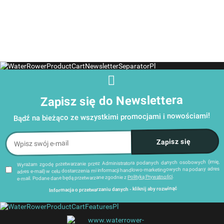
wodnych
wodnych
WaterRowe
WaterRower
WaterRower
Home A1
Zapisz się do Newslettera
Bądź na bieżąco ze wszystkimi promocjami i nowościami!
Wyrażam zgodę przetwarzanie przez Administratora podanych danych osobowych (imię,
adres e-mail) w celu dostarczenia mi informacji handlowo-marketingowych na podany adres
.
Polityką Prywatności
e-mail. Podane dane będą przetwarzane zgodnie z
Informacja o przetwarzaniu danych - kliknij aby rozwinąć
Administratorem danych osobowych jest Damian Skiba - Klaczkowski prowadzący działalność
gospodarczą pod firmą: TROPS Damian Skiba-Klaczkowski, Szarotkowa 4/5, 35-604 Rzeszów,
NIP: 8133349786. Zgody są dobrowolne, ale konieczne w celu dostępu do newslettera, mogą być
dostępny na końcu każdej z wiadomości e-mail przesyłanej
link
w każdej chwili wycofane, klikając