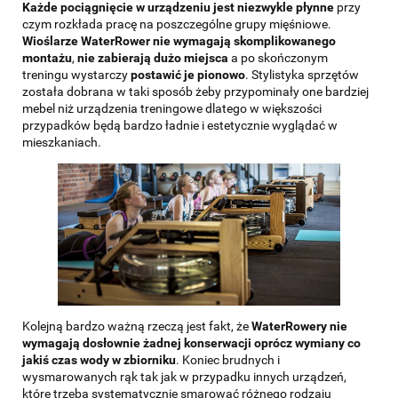
Każde pociągnięcie w urządzeniu jest niezwykle płynne
przy
czym rozkłada pracę na poszczególne grupy mięśniowe.
Wioślarze WaterRower nie wymagają skomplikowanego
montażu
,
nie zabierają dużo miejsca
a po skończonym
treningu wystarczy
postawić je pionowo
. Stylistyka sprzętów
została dobrana w taki sposób żeby przypominały one bardziej
mebel niż urządzenia treningowe dlatego w większości
przypadków będą bardzo ładnie i estetycznie wyglądać w
mieszkaniach.
Kolejną bardzo ważną rzeczą jest fakt, że
WaterRowery nie
wymagają dosłownie żadnej konserwacji oprócz wymiany co
jakiś czas wody w zbiorniku
. Koniec brudnych i
wysmarowanych rąk tak jak w przypadku innych urządzeń,
które trzeba systematycznie smarować różnego rodzaju