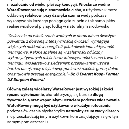
niezależnie od wieku, płci czy kondycji
.
Wioślarze wodne
WaterRower pracują niesamowicie cicho
, a użytkownik może
oddać się
relaksowi przy dźwięku szumu wody
podczas
wykonywania każdego pociągnięcia zupełnie tak samo jakby
realnie wiosłował płynąc łódką w naturalnym środowisku.
"Ćwiczenia na wioślarzach wodnych w domu lub na świeżym
powietrzu z dowolną intensywnością ćwiczeń, wymagają
większych nakładów energii niż jakakolwiek inna aktywność
treningowa. Kalorie spalane są w zależności od liczby
wykorzystywanych mięśni oraz intensywności i czasu trwania
treningu. Wioślarstwo z siedzeniem przesuwanym używa
bardzo dużej masy mięśniowej, ponieważ mięśnie górne, dolne
oraz tułowia pracują energicznie."
-
Dr. C Everett Koop- Former
US Surgeon General
Główną zaletą wioślarzy WaterRower jest wysokiej jakości
ręczne wykończenie
, charakteryzują się bardzo
długą
żywotnością oraz wspaniałym uczuciem podczas wiosłowania
.
WaterRowery mogą być użytkowane w każdym otoczeniu
,
podczas ćwiczenia słychać tylko
naturalny szum wody
dlatego
nie przeszkadzają innym użytkownikom znajdującym się w tym
samym pomieszczeniu.