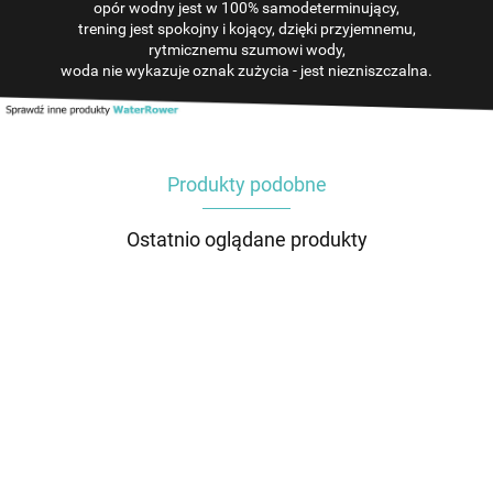
opór wodny jest w 100% samodeterminujący,
trening jest spokojny i kojący, dzięki przyjemnemu,
rytmicznemu szumowi wody,
woda nie wykazuje oznak zużycia - jest niezniszczalna.
Produkty podobne
Ostatnio oglądane produkty
Klej zestaw
Zbiornik do
Korek
Zbiornik do
Kółka
naprawczy
wioślarza
zbiornika
wioślarza
prowadząc
zbiornika
wodnego
wodnego
wodnego
do
549.00
1299.00
49.00
1299.00
129.00
do
WaterRower
do
WaterRower
wioślarzy
wioślarzy
Shadow S4
wioślarzy
M1 S4
wodnych