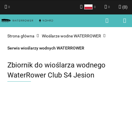
(
0
)
Polski
Zaloguj się
English
Zarejestruj się
Strona główna
Wioślarze wodne WATERROWER
Dodaj zgłoszenie
Serwis wioślarzy wodnych WATERROWER
Zgody cookies
Zbiornik do wioślarza wodnego
WaterRower Club S4 Jesion