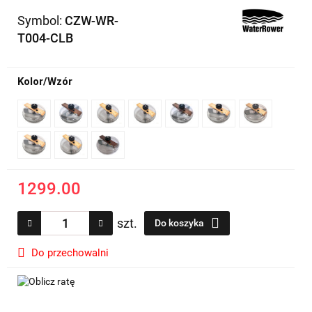
Symbol:
CZW-WR-
T004-CLB
Kolor/Wzór
1299.00
szt.
Do koszyka
Do przechowalni