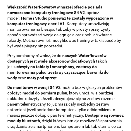
Większość WaterRowerów w naszej ofercie posiada
nowoczesne komputery treningowe S4 V2
, oprócz
modeli:
Home i Studio ponieważ te zostały wyposażone w
komputer treningowy z serii A1
. Komputery umożliwiają
monitorowanie na bieżąco tak żeby w prosty i przejrzysty
sposób sprawdzać swoje osiągnięcia oraz pobijać własne
rekordy. Można również modyfikować trening w taki sposób by
był wydajniejszy niż poprzedni.
Przypominamy również, że do
naszych WaterRowerów
dostępnych jest wiele akcesoriów dodatkowych
takich
jak:
uchwyty na tablety i smartphony
,
zestawy do
monitorowania pulsu
,
zestawy czyszczące
,
barwniki do
wody
oraz
maty pod sprzęt
.
Do monitorów w wersji S4 V2
można bez większych problemów
dołożyć
moduł do pomiaru pulsu
, który umożliwia bardziej
dokładne odczyty! Jeżeli zdecydujesz się na zestaw razem z
pasem telemetryczny to już masz cały niezbędny zestaw
natomiast jeżeli posiadasz komputer z tylko odbiornikiem to
musisz jeszcze dokupić pas telemetryczny.
Dostępne są również
moduły bluetooth
, dzięki którym istnieje możliwość sparowania
urządzenia ze smartphonem, komputerem lub tabletem a co za