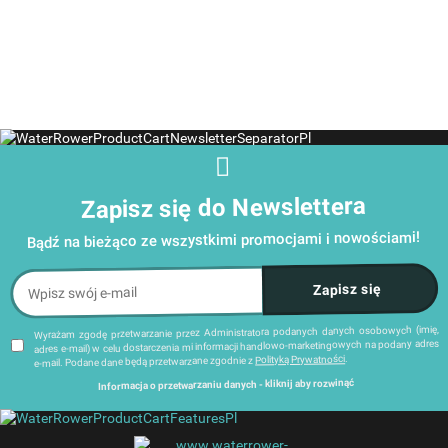
wioślarzy
Shadow S4
wioślarzy
M1 S4
wodnych
wodnych
wodnych
WaterRowe
WaterRower
WaterRower
Home A1
Zapisz się do Newslettera
Bądź na bieżąco ze wszystkimi promocjami i nowościami!
Wyrażam zgodę przetwarzanie przez Administratora podanych danych osobowych (imię,
adres e-mail) w celu dostarczenia mi informacji handlowo-marketingowych na podany adres
.
Polityką Prywatności
e-mail. Podane dane będą przetwarzane zgodnie z
Informacja o przetwarzaniu danych - kliknij aby rozwinąć
Administratorem danych osobowych jest Damian Skiba - Klaczkowski prowadzący działalność
gospodarczą pod firmą: TROPS Damian Skiba-Klaczkowski, Szarotkowa 4/5, 35-604 Rzeszów,
NIP: 8133349786. Zgody są dobrowolne, ale konieczne w celu dostępu do newslettera, mogą być