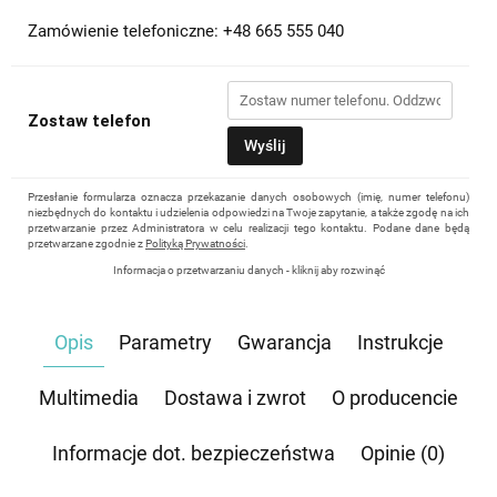
Zamówienie telefoniczne: +48 665 555 040
Zostaw telefon
Wyślij
Przesłanie formularza oznacza przekazanie danych osobowych (imię, numer telefonu)
niezbędnych do kontaktu i udzielenia odpowiedzi na Twoje zapytanie, a także zgodę na ich
przetwarzanie przez Administratora w celu realizacji tego kontaktu. Podane dane będą
przetwarzane zgodnie z
Polityką Prywatności
.
Informacja o przetwarzaniu danych - kliknij aby rozwinąć
Administratorem danych osobowych jest Damian Skiba - Klaczkowski prowadzący
działalność gospodarczą pod firmą: TROPS Damian Skiba-Klaczkowski, Szarotkowa 4/5,
35-604 Rzeszów, NIP: 8133349786. Zgoda jest dobrowolna, ale konieczna, do udzielenia
Opis
Parametry
Gwarancja
Instrukcje
odpowiedzi, może być w każdej chwili wycofana, kontaktując się z administratorem, np.
przez e-mail:
biuro@waterrower-polska.pl
lub telefon:
+48 600 555 040
. Dane będą
przechowywane do czasu udzielenia odpowiedzi na zapytanie lub cofnięcia zgody. Osobie,
której dane dotyczą, przysługuje prawo dostępu do swoich danych, ich sprostowania,
Multimedia
Dostawa i zwrot
O producencie
żądania zaprzestania przetwarzania, usunięcia, ograniczenia przetwarzania, a także prawo
wniesienia skargi do Prezesa Urzędu Ochrony Danych Osobowych.
Informacje dot. bezpieczeństwa
Opinie (0)