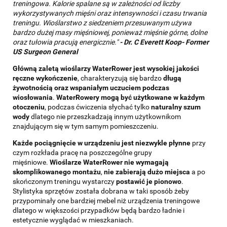
treningowa. Kalorie spalane są w zależności od liczby
wykorzystywanych mięśni oraz intensywności i czasu trwania
treningu. Wioślarstwo z siedzeniem przesuwanym używa
bardzo dużej masy mięśniowej, ponieważ mięśnie górne, dolne
oraz tułowia pracują energicznie."
-
Dr. C Everett Koop- Former
US Surgeon General
Główną zaletą wioślarzy WaterRower jest wysokiej jakości
ręczne wykończenie
, charakteryzują się bardzo
długą
żywotnością oraz wspaniałym uczuciem podczas
wiosłowania
.
WaterRowery mogą być użytkowane w każdym
otoczeniu
, podczas ćwiczenia słychać tylko
naturalny szum
wody
dlatego nie przeszkadzają innym użytkownikom
znajdującym się w tym samym pomieszczeniu.
Każde pociągnięcie w urządzeniu jest niezwykle płynne
przy
czym rozkłada pracę na poszczególne grupy
mięśniowe.
Wioślarze WaterRower nie wymagają
skomplikowanego montażu
,
nie zabierają dużo miejsca
a po
skończonym treningu wystarczy
postawić je pionowo
.
Stylistyka sprzętów została dobrana w taki sposób żeby
przypominały one bardziej mebel niż urządzenia treningowe
dlatego w większości przypadków będą bardzo ładnie i
estetycznie wyglądać w mieszkaniach.