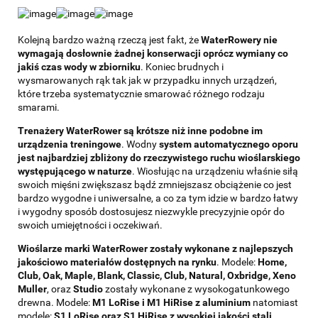
Kolejną bardzo ważną rzeczą jest fakt, że
WaterRowery nie
wymagają dosłownie żadnej konserwacji oprócz wymiany co
jakiś czas wody w zbiorniku
. Koniec brudnych i
wysmarowanych rąk tak jak w przypadku innych urządzeń,
które trzeba systematycznie smarować różnego rodzaju
smarami.
Trenażery WaterRower są krótsze niż inne podobne im
urządzenia treningowe
. Wodny
system automatycznego oporu
jest najbardziej zbliżony do rzeczywistego ruchu wioślarskiego
występującego w naturze
. Wiosłując na urządzeniu właśnie siłą
swoich mięśni zwiększasz bądź zmniejszasz obciążenie co jest
bardzo wygodne i uniwersalne, a co za tym idzie w bardzo łatwy
i wygodny sposób dostosujesz niezwykle precyzyjnie opór do
swoich umiejętności i oczekiwań.
Wioślarze marki WaterRower zostały wykonane z najlepszych
jakościowo materiałów dostępnych na rynku
. Modele:
Home,
Club, Oak, Maple, Blank, Classic, Club, Natural, Oxbridge, Xeno
Muller
, oraz
Studio
zostały wykonane z wysokogatunkowego
drewna. Modele:
M1 LoRise i M1 HiRise z aluminium
natomiast
modele:
S1 LoRise oraz S1 HiRise z wysokiej jakości stali