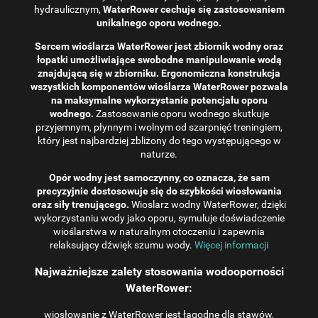
hydraulicznym,
WaterRower cechuje się zastosowaniem
unikalnego oporu wodnego.
Sercem wioślarza WaterRower jest zbiornik wodny oraz
łopatki umożliwiające swobodne manipulowanie wodą
znajdującą się w zbiorniku. Ergonomiczna konstrukcja
wszystkich komponentów wioślarza WaterRower pozwala
na maksymalne wykorzystanie potencjału oporu
wodnego.
Zastosowanie oporu wodnego skutkuje
przyjemnym, płynnym i wolnym od szarpnięć treningiem,
który jest najbardziej zbliżony do tego występującego w
naturze.
Opór wodny jest samoczynny, co oznacza, że ​​sam
precyzyjnie dostosowuje się do szybkości wiosłowania
oraz siły trenującego.
Wioslarz wodny WaterRower, dzięki
wykorzystaniu wody jako oporu, symuluje doświadczenie
wioślarstwa w naturalnym otoczeniu i zapewnia
relaksujący dźwięk szumu wody.
Więcej informacji
Najważniejsze zalety stosowania wodooporności
WaterRower:
wiosłowanie z WaterRower jest łagodne dla stawów,