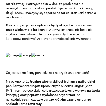
nierdzewnej
. Patrząc z boku widać, że producent nie
oszczędzał na materiałach produkując swoje WaterRowery,
dzięki czemu maszyny są odporne na tarcia oraz uszkodzenia
mechaniczne.
Gwarantujemy, że urządzenia będą służyć bezproblemowo
przez wiele, wiele lat
i nawet z upływem czasu nie będą się
zbytnio różnić stanem technicznym od tych nowych z
katalogów ponieważ zostały naprawdę solidnie wykonane.
Co jeszcze możemy powiedzieć o naszych urządzeniach?
Na pewno to, że
trening wioślarski jest jednym z najbardziej
popularnych treningów
uprawianych w domu, angażuje aż
84% mięśni całego ciała, co bardzo
pozytywnie wpływa na twoją
kondycję oraz poprawia
wydolność organizmu
i co
najistotniejsze, możesz
w bardzo krótkim czasie osiągnąć
spektakularne rezultaty
.