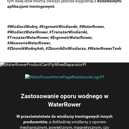
tym dalej idzie można ćwiczyć jeszcze wygodniej z
dodatkowymi
aplikacjami treningowymi
.
#WioślarzWodny, #ErgometrWioślarski, #WaterRower,
#WioślarzWaterRower, #TrenażerWioślarski,
#TrenażerWaterRower, #ErgometrWaterRower,
#AkcesoriaWaterRower,
#ZbiornikWodnyAsh,
#ZbiornikDoWioślarza,
#WaterRowerTank
Zastosowanie oporu wodnego w
WaterRower
W przeciwieństwie do wioślarzy treningowych innych
producentów
, a dokładniej wioślarzy z oporem
mechanicznym, powietrznym, magnetycznym, czy