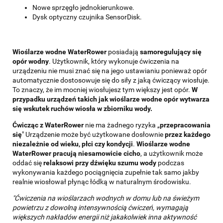
Nowe sprzęgło jednokierunkowe.
Dysk optyczny czujnika SensorDisk.
Wioślarze wodne WaterRower
posiadają
samoregulujący się
opór wodny
. Użytkownik, który wykonuje ćwiczenia na
urządzeniu nie musi znać się na jego ustawianiu ponieważ opór
automatycznie dostosowuje się do siły z jaką ćwiczący wiosłuje.
To znaczy, że im mocniej wiosłujesz tym większy jest opór.
W
przypadku urządzeń takich jak wioślarze wodne opór wytwarza
się wskutek ruchów wiosła w zbiorniku wody.
Ćwicząc z WaterRower
nie ma żadnego ryzyka „
przepracowania
się
" Urządzenie może być użytkowane dosłownie
przez każdego
niezależnie od wieku, płci czy kondycji
.
Wioślarze wodne
WaterRower pracują niesamowicie cicho
, a użytkownik może
oddać się
relaksowi przy dźwięku szumu wody
podczas
wykonywania każdego pociągnięcia zupełnie tak samo jakby
realnie wiosłował płynąc łódką w naturalnym środowisku.
"Ćwiczenia na wioślarzach wodnych w domu lub na świeżym
powietrzu z dowolną intensywnością ćwiczeń, wymagają
większych nakładów energii niż jakakolwiek inna aktywność