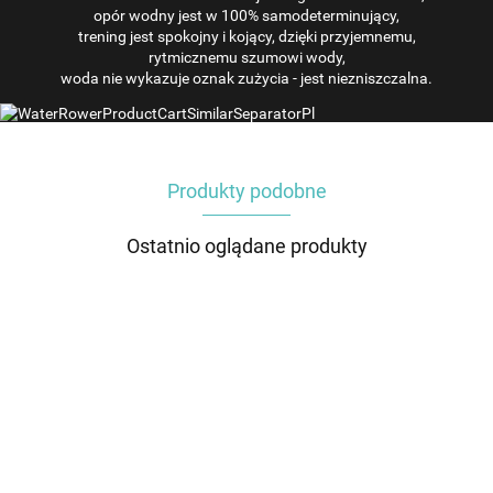
opór wodny jest w 100% samodeterminujący,
trening jest spokojny i kojący, dzięki przyjemnemu,
rytmicznemu szumowi wody,
woda nie wykazuje oznak zużycia - jest niezniszczalna.
Produkty podobne
Ostatnio oglądane produkty
Klej zestaw
Zbiornik do
Korek
Zbiornik do
Kółka
naprawczy
wioślarza
zbiornika
wioślarza
prowadząc
zbiornika
wodnego
wodnego
wodnego
do
549.00
1299.00
49.00
1299.00
129.00
do
WaterRower
do
WaterRower
wioślarzy