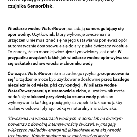
czujnika SensorDisk.
Wioślarze wodne WaterRower
posiadają
samoregulujący się
opór wodny
. Użytkownik, który wykonuje ćwiczenia na
urządzeniu nie musi znać się na jego ustawianiu ponieważ opór
automatycznie dostosowuje się do siły z jaką ćwiczący wiosłuje.
To znaczy, że im mocniej wiosłujesz tym większy jest opór.
W
przypadku urządzeń takich jak wioślarze wodne opór wytwarza
się wskutek ruchów wiosła w zbiorniku wody.
Ćwicząc z WaterRower
nie ma żadnego ryzyka „
przepracowania
się
" Urządzenie może być użytkowane dosłownie
przez każdego
niezależnie od wieku, płci czy kondycji
.
Wioślarze wodne
WaterRower pracują niesamowicie cicho
, a użytkownik może
oddać się
relaksowi przy dźwięku szumu wody
podczas
wykonywania każdego pociągnięcia zupełnie tak samo jakby
realnie wiosłował płynąc łódką w naturalnym środowisku.
"Ćwiczenia na wioślarzach wodnych w domu lub na świeżym
powietrzu z dowolną intensywnością ćwiczeń, wymagają
większych nakładów energii niż jakakolwiek inna aktywność
treningowa. Kalorie spalane są w zależności od liczby