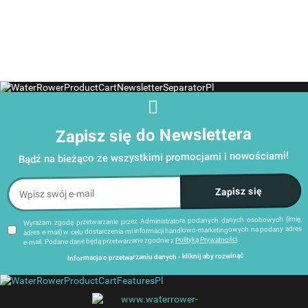
wodnych
wodnych
WaterRowe
WaterRower
WaterRower
Home A1
Zapisz się do Newslettera
Bądź na bieżąco ze wszystkimi promocjami i nowościami!
Wyrażam zgodę przetwarzanie przez Administratora podanych danych osobowych (imię,
adres e-mail) w celu dostarczenia mi informacji handlowo-marketingowych na podany adres
.
Polityką Prywatności
e-mail. Podane dane będą przetwarzane zgodnie z
Informacja o przetwarzaniu danych - kliknij aby rozwinąć
Administratorem danych osobowych jest Damian Skiba - Klaczkowski prowadzący działalność
gospodarczą pod firmą: TROPS Damian Skiba-Klaczkowski, Szarotkowa 4/5, 35-604 Rzeszów,
NIP: 8133349786. Zgody są dobrowolne, ale konieczne w celu dostępu do newslettera, mogą być
dostępny na końcu każdej z wiadomości e-mail przesyłanej
link
w każdej chwili wycofane, klikając