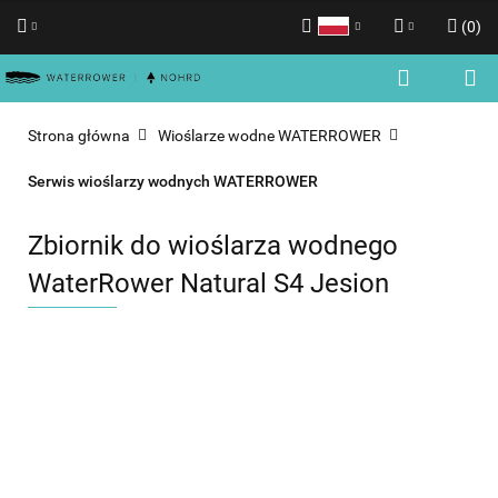
(
0
)
Polski
Zaloguj się
English
Zarejestruj się
Strona główna
Wioślarze wodne WATERROWER
Dodaj zgłoszenie
Serwis wioślarzy wodnych WATERROWER
Zgody cookies
Zbiornik do wioślarza wodnego
WaterRower Natural S4 Jesion