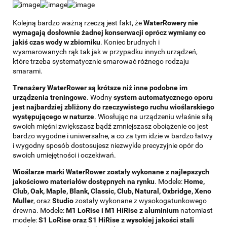
Kolejną bardzo ważną rzeczą jest fakt, że
WaterRowery nie
wymagają dosłownie żadnej konserwacji oprócz wymiany co
jakiś czas wody w zbiorniku
. Koniec brudnych i
wysmarowanych rąk tak jak w przypadku innych urządzeń,
które trzeba systematycznie smarować różnego rodzaju
smarami.
Trenażery WaterRower są krótsze niż inne podobne im
urządzenia treningowe
. Wodny
system automatycznego oporu
jest najbardziej zbliżony do rzeczywistego ruchu wioślarskiego
występującego w naturze
. Wiosłując na urządzeniu właśnie siłą
swoich mięśni zwiększasz bądź zmniejszasz obciążenie co jest
bardzo wygodne i uniwersalne, a co za tym idzie w bardzo łatwy
i wygodny sposób dostosujesz niezwykle precyzyjnie opór do
swoich umiejętności i oczekiwań.
Wioślarze marki WaterRower zostały wykonane z najlepszych
jakościowo materiałów dostępnych na rynku
. Modele:
Home,
Club, Oak, Maple, Blank, Classic, Club, Natural, Oxbridge, Xeno
Muller
, oraz
Studio
zostały wykonane z wysokogatunkowego
drewna. Modele:
M1 LoRise i M1 HiRise z aluminium
natomiast
modele:
S1 LoRise oraz S1 HiRise z wysokiej jakości stali