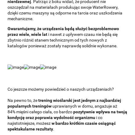
nierdzewnej
. Patrząc z boku widać, że producent nie
oszczędzał na materiałach produkując swoje WaterRowery,
dzięki czemu maszyny są odporne na tarcia oraz uszkodzenia
mechaniczne.
Gwarantujemy, że urządzenia będą służyć bezproblemowo
przez wiele, wiele lat
i nawet z upływem czasu nie będą się
zbytnio różnić stanem technicznym od tych nowych z
katalogów ponieważ zostały naprawdę solidnie wykonane.
Co jeszcze możemy powiedzieć o naszych urządzeniach?
Na pewno to, że
trening wioślarski jest jednym z najbardziej
popularnych treningów
uprawianych w domu, angażuje aż
84% mięśni całego ciała, co bardzo
pozytywnie wpływa na twoją
kondycję oraz poprawia
wydolność organizmu
i co
najistotniejsze, możesz
w bardzo krótkim czasie osiągnąć
spektakularne rezultaty
.