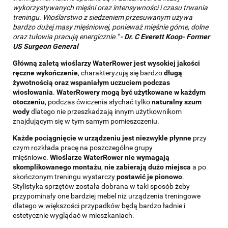
wykorzystywanych mięśni oraz intensywności i czasu trwania
treningu. Wioślarstwo z siedzeniem przesuwanym używa
bardzo dużej masy mięśniowej, ponieważ mięśnie górne, dolne
oraz tułowia pracują energicznie."
-
Dr. C Everett Koop- Former
US Surgeon General
Główną zaletą wioślarzy WaterRower jest wysokiej jakości
ręczne wykończenie
, charakteryzują się bardzo
długą
żywotnością oraz wspaniałym uczuciem podczas
wiosłowania
.
WaterRowery mogą być użytkowane w każdym
otoczeniu
, podczas ćwiczenia słychać tylko
naturalny szum
wody
dlatego nie przeszkadzają innym użytkownikom
znajdującym się w tym samym pomieszczeniu.
Każde pociągnięcie w urządzeniu jest niezwykle płynne
przy
czym rozkłada pracę na poszczególne grupy
mięśniowe.
Wioślarze WaterRower nie wymagają
skomplikowanego montażu
,
nie zabierają dużo miejsca
a po
skończonym treningu wystarczy
postawić je pionowo
.
Stylistyka sprzętów została dobrana w taki sposób żeby
przypominały one bardziej mebel niż urządzenia treningowe
dlatego w większości przypadków będą bardzo ładnie i
estetycznie wyglądać w mieszkaniach.