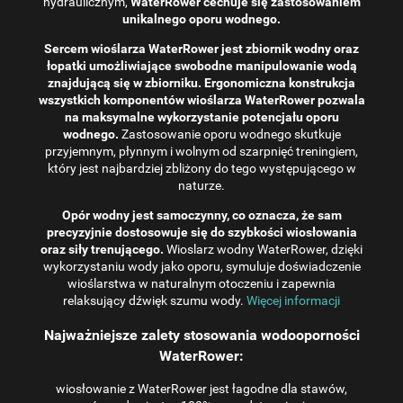
hydraulicznym,
WaterRower cechuje się zastosowaniem
unikalnego oporu wodnego.
Sercem wioślarza WaterRower jest zbiornik wodny oraz
łopatki umożliwiające swobodne manipulowanie wodą
znajdującą się w zbiorniku. Ergonomiczna konstrukcja
wszystkich komponentów wioślarza WaterRower pozwala
na maksymalne wykorzystanie potencjału oporu
wodnego.
Zastosowanie oporu wodnego skutkuje
przyjemnym, płynnym i wolnym od szarpnięć treningiem,
który jest najbardziej zbliżony do tego występującego w
naturze.
Opór wodny jest samoczynny, co oznacza, że ​​sam
precyzyjnie dostosowuje się do szybkości wiosłowania
oraz siły trenującego.
Wioslarz wodny WaterRower, dzięki
wykorzystaniu wody jako oporu, symuluje doświadczenie
wioślarstwa w naturalnym otoczeniu i zapewnia
relaksujący dźwięk szumu wody.
Więcej informacji
Najważniejsze zalety stosowania wodooporności
WaterRower:
wiosłowanie z WaterRower jest łagodne dla stawów,