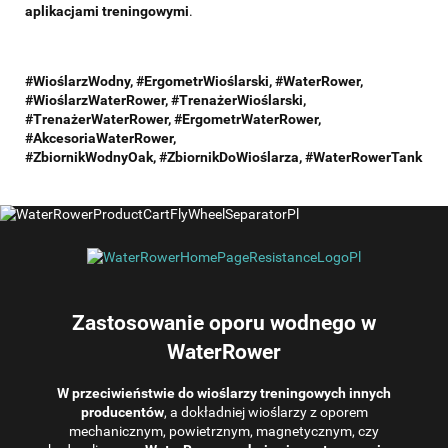
aplikacjami treningowymi
.
#WioślarzWodny, #ErgometrWioślarski, #WaterRower,
#WioślarzWaterRower, #TrenażerWioślarski,
#TrenażerWaterRower, #ErgometrWaterRower,
#AkcesoriaWaterRower,
#ZbiornikWodnyOak,
#ZbiornikDoWioślarza,
#WaterRowerTank
Zastosowanie oporu wodnego w
WaterRower
W przeciwieństwie do wioślarzy treningowych innych
producentów
, a dokładniej wioślarzy z oporem
mechanicznym, powietrznym, magnetycznym, czy