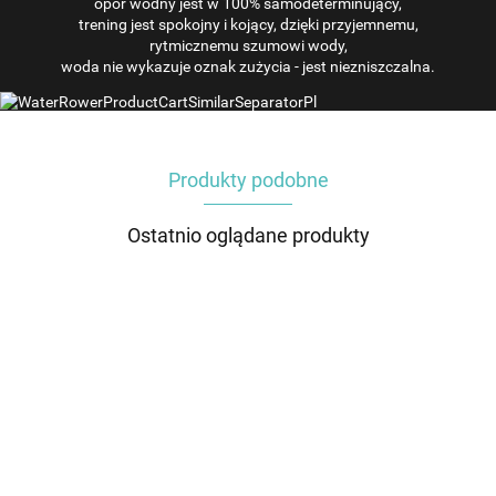
opór wodny jest w 100% samodeterminujący,
trening jest spokojny i kojący, dzięki przyjemnemu,
rytmicznemu szumowi wody,
woda nie wykazuje oznak zużycia - jest niezniszczalna.
Produkty podobne
Ostatnio oglądane produkty
Klej zestaw
Zbiornik do
Korek
Zbiornik do
Kółka
naprawczy
wioślarza
zbiornika
wioślarza
prowadząc
zbiornika
wodnego
wodnego
wodnego
do
549.00
1299.00
49.00
1299.00
129.00
do
WaterRower
do
WaterRower
wioślarzy
wioślarzy
Shadow S4
wioślarzy
M1 S4
wodnych