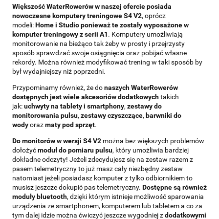
Większość WaterRowerów w naszej ofercie posiada
nowoczesne komputery treningowe S4 V2
, oprócz
modeli:
Home i Studio ponieważ te zostały wyposażone w
komputer treningowy z serii A1
. Komputery umożliwiają
monitorowanie na bieżąco tak żeby w prosty i przejrzysty
sposób sprawdzać swoje osiągnięcia oraz pobijać własne
rekordy. Można również modyfikować trening w taki sposób by
był wydajniejszy niż poprzedni.
Przypominamy również, że do
naszych WaterRowerów
dostępnych jest wiele akcesoriów dodatkowych
takich
jak:
uchwyty na tablety i smartphony
,
zestawy do
monitorowania pulsu
,
zestawy czyszczące
,
barwniki do
wody
oraz
maty pod sprzęt
.
Do monitorów w wersji S4 V2
można bez większych problemów
dołożyć
moduł do pomiaru pulsu
, który umożliwia bardziej
dokładne odczyty! Jeżeli zdecydujesz się na zestaw razem z
pasem telemetryczny to już masz cały niezbędny zestaw
natomiast jeżeli posiadasz komputer z tylko odbiornikiem to
musisz jeszcze dokupić pas telemetryczny.
Dostępne są również
moduły bluetooth
, dzięki którym istnieje możliwość sparowania
urządzenia ze smartphonem, komputerem lub tabletem a co za
tym dalej idzie można ćwiczyć jeszcze wygodniej z
dodatkowymi