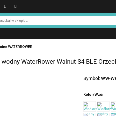
WER
Produkty NOHRD
Produkty YA'Fabrik
Blog
Informacje o NOHRD
Strefa treningowa NOHRD
Produkty YA'Fabrik
Blog
Informacje o WATERROWE
Strefa klienta
Promocje %
wodne WATERROWER
z wodny WaterRower Walnut S4 BLE Orzec
Symbol:
WW-WR
Kolor/Wzór