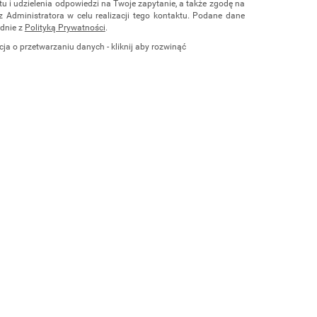
u i udzielenia odpowiedzi na Twoje zapytanie, a także zgodę na
z Administratora w celu realizacji tego kontaktu. Podane dane
dnie z
Polityką Prywatności
.
cja o przetwarzaniu danych - kliknij aby rozwinąć
ch osobowych jest Damian Skiba - Klaczkowski prowadzący
czą pod firmą: TROPS Damian Skiba-Klaczkowski, Szarotkowa
 NIP: 8133349786. Zgoda jest dobrowolna, ale konieczna, do
i, może być w każdej chwili wycofana, kontaktując się z
przez e-mail:
biuro@waterrower-polska.pl
lub telefon:
+48 600
rzechowywane do czasu udzielenia odpowiedzi na zapytanie lub
ie, której dane dotyczą, przysługuje prawo dostępu do swoich
ia, żądania zaprzestania przetwarzania, usunięcia, ograniczenia
e prawo wniesienia skargi do Prezesa Urzędu Ochrony Danych