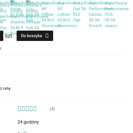
szt.
Do koszyka
i
(4)
24 godziny