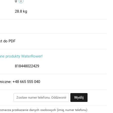
0
28.8 kg
kt do PDF
nne produkty WaterRower!
818448022429
niczne: +48 665 555 040
Wyślij
 oznacza przekazanie danych osobowych (imię, numer telefonu)