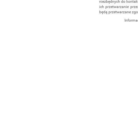
niezbędnych do kontakt
ich przetwarzanie prze
będą przetwarzane zgo
Informa
Administratorem dany
działalność gospodar
4/5, 35-604 Rzeszów,
udzielenia odpowiedz
administratorem, np. 
555 040
. Dane będą p
cofnięcia zgody. Osob
danych, ich sprostowan
przetwarzania, a takż
Osobowych.