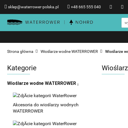
sklep@waterrower-polska.pl
+48 665 555 040
Wioślarze wodne WATERRO
Informacje o WATERROWER
Wioślarze wodne WATERROWER
Produkty NOHRD
Promocje %
Strona główna
Wioślarze wodne WATERROWER
Wioślarze 
Kategorie
Wioślar
Wioślarze wodne WATERROWER
Akcesoria do wioślarzy wodnych
WATERROWER