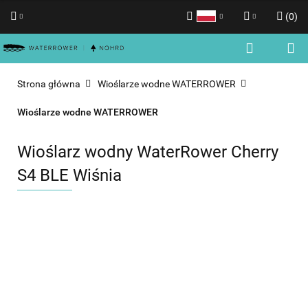
(
0
)
Polski
Zaloguj się
English
Zarejestruj się
Strona główna
Wioślarze wodne WATERROWER
Dodaj zgłoszenie
Wioślarze wodne WATERROWER
Zgody cookies
Wioślarz wodny WaterRower Cherry
S4 BLE Wiśnia