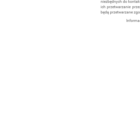
niezbędnych do kontakt
ich przetwarzanie prze
będą przetwarzane zgo
Informa
Administratorem dany
działalność gospodar
4/5, 35-604 Rzeszów,
udzielenia odpowiedz
administratorem, np. 
555 040
. Dane będą p
cofnięcia zgody. Osob
danych, ich sprostowan
przetwarzania, a takż
Osobowych.