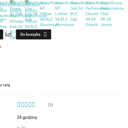
szt.
Do koszyka
i
(3)
24 godziny