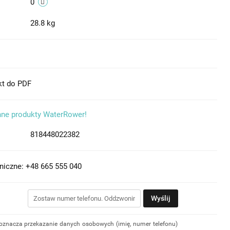
0
28.8 kg
kt do PDF
nne produkty WaterRower!
818448022382
niczne: +48 665 555 040
Wyślij
 oznacza przekazanie danych osobowych (imię, numer telefonu)