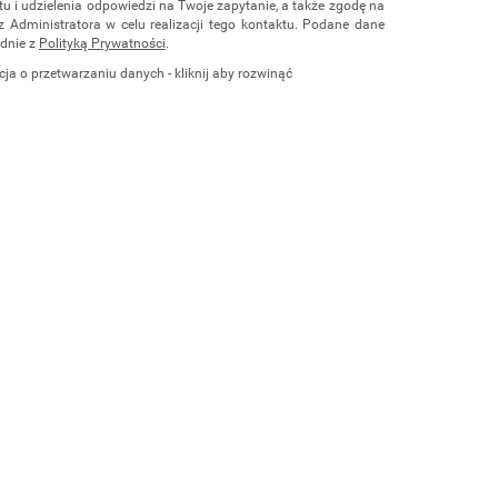
u i udzielenia odpowiedzi na Twoje zapytanie, a także zgodę na
z Administratora w celu realizacji tego kontaktu. Podane dane
dnie z
Polityką Prywatności
.
cja o przetwarzaniu danych - kliknij aby rozwinąć
ch osobowych jest Damian Skiba - Klaczkowski prowadzący
czą pod firmą: TROPS Damian Skiba-Klaczkowski, Szarotkowa
 NIP: 8133349786. Zgoda jest dobrowolna, ale konieczna, do
i, może być w każdej chwili wycofana, kontaktując się z
przez e-mail:
biuro@waterrower-polska.pl
lub telefon:
+48 600
rzechowywane do czasu udzielenia odpowiedzi na zapytanie lub
ie, której dane dotyczą, przysługuje prawo dostępu do swoich
ia, żądania zaprzestania przetwarzania, usunięcia, ograniczenia
e prawo wniesienia skargi do Prezesa Urzędu Ochrony Danych