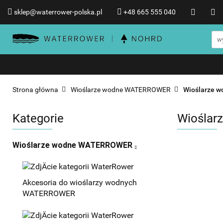
sklep@waterrower-polska.pl
+48 665 555 040
Wioślarze wodne WATERRO
Informacje o WATERROWER
Wioślarze wodne WATERROWER
Produkty NOHRD
Promocje %
Strona główna
Wioślarze wodne WATERROWER
Wioślarze 
Kategorie
Wioślar
Wioślarze wodne WATERROWER
Akcesoria do wioślarzy wodnych
WATERROWER