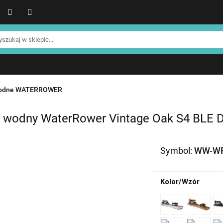
WER
Produkty NOHRD
Produkty YA'Fabrik
Blog
Informacje o NOHRD
Strefa treningowa NOHRD
Produkty YA'Fabrik
Blog
Informacje o WATERROWE
Strefa klienta
Promocje %
wodne WATERROWER
z wodny WaterRower Vintage Oak S4 BLE 
Symbol:
WW-WR
Kolor/Wzór