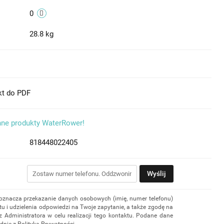
0
28.8 kg
kt do PDF
nne produkty WaterRower!
818448022405
Wyślij
 oznacza przekazanie danych osobowych (imię, numer telefonu)
u i udzielenia odpowiedzi na Twoje zapytanie, a także zgodę na
z Administratora w celu realizacji tego kontaktu. Podane dane