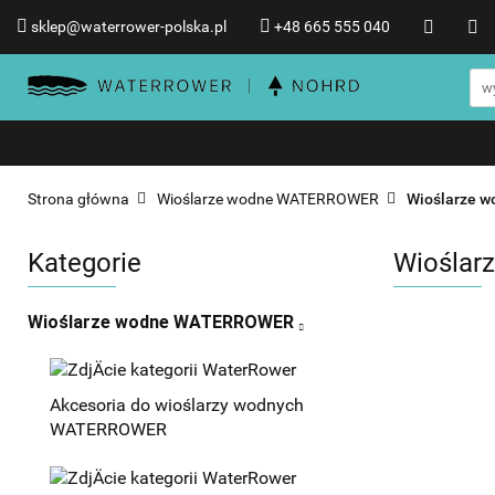
sklep@waterrower-polska.pl
+48 665 555 040
Wioślarze wodne WATERRO
Informacje o WATERROWER
Wioślarze wodne WATERROWER
Produkty NOHRD
Promocje %
Strona główna
Wioślarze wodne WATERROWER
Wioślarze 
Kategorie
Wioślar
Wioślarze wodne WATERROWER
Akcesoria do wioślarzy wodnych
WATERROWER