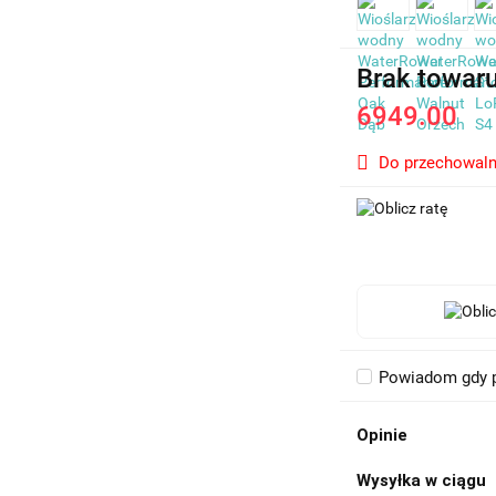
Brak towar
6949.00
Do przechowaln
Powiadom gdy p
Opinie
Wysyłka w ciągu