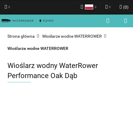
(
0
)
Polski
Zaloguj się
English
Zarejestruj się
Strona główna
Wioślarze wodne WATERROWER
Dodaj zgłoszenie
Wioślarze wodne WATERROWER
Zgody cookies
Wioślarz wodny WaterRower
Performance Oak Dąb