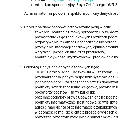
Adres korespondencyjny: Boya-Żeleńskiego 16/5, 
Administrator nie powołał inspektora ochrony danych 
Pani/Pana dane osobowe przetwarzane będą w celu:
zawarcie i realizacja umowy sprzedaży lub świadcz
prowadzenie ksiąg rachunkowych i rozliczeń podat
rozpatrywanie reklamacji, dochodzenie lub obrona r
przesyłanie informacji handlowych, opinii o produkt
weryfikacji jakości obsługi oraz produktów).
analiza aktywności użytkowników i profilowanie mar
Odbiorcą Pani/Pana danych osobowych będą:
TROPS Damian Skiba-Klaczkowski w Rzeszowie - D
przetwarzane w jednym, wspólnym systemie obsługi
jednolitego panelu zarządzanego przez Administrato
podmioty świadczące usługi księgowe, prawne m.i
operatorzy pocztowi i firmy kurierskie,
oraz inne podmioty prawa upoważnione na podsta
podmioty informatyczne i hostingowe, serwis sky-s
adres e-mail klienta oraz informacje o zakupionych
wiadomości e-mail do klienta z prośbą o wyrażenie
powyższe, przy czym wypełnienie samej ankiety prz