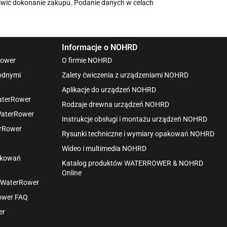
iwić dokonanie zakupu. Podanie danych w celach
Informacje o NOHRD
Rower
O firmie NOHRD
wodnymi
Zalety ćwiczenia z urządzeniami NOHRD
Aplikacje do urządzeń NOHRD
aterRower
Rodzaje drewna urządzeń NOHRD
WaterRower
Instrukcje obsługi i montażu urządzeń NOHRD
erRower
Rysunki techniczne i wymiary opakowań NOHRD
Wideo i multimedia NOHRD
pakowań
Katalog produktów WATERROWER & NOHRD
Online
h WaterRower
Rower FAQ
er