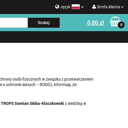
Język
Strefa klienta
g
0,00 zł
Polski
Zaloguj się
0
Strefa klienta
English
Zarejestruj się
e o WATERROWER
Informacje o NOHRD
Dodaj zgłoszenie
Zgody cookies
e ochrony osób fizycznych w związku z przetwarzaniem
o ochronie danych – RODO), informuję, że:
:
TROPS Damian Skiba-Klaczkowski
z siedzibą w