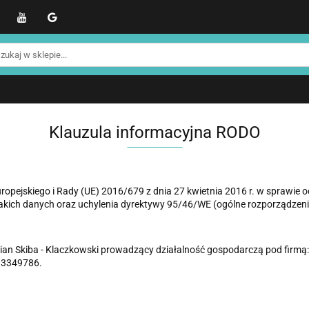
WER
Produkty NOHRD
Produkty YA'Fabrik
Blo
Informacje o NOHRD
Strefa treningowa NOHRD
kty NOHRD
Produkty YA'Fabrik
Blog
Informacj
efa treningowa NOHRD
Strefa klienta
Promocje %
Klauzula informacyjna RODO
Europejskiego i Rady (UE) 2016/679 z dnia 27 kwietnia 2016 r. w sprawi
ich danych oraz uchylenia dyrektywy 95/46/WE (ogólne rozporządzenie 
an Skiba - Klaczkowski prowadzący działalność gospodarczą pod firmą
133349786.