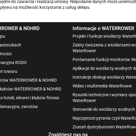
ędne do zawarcia i realizacji umowy. Niepodanie danych może uniemożl
wpływu na możliwość korzystania z usług sklepu.
ERROWER & NOHRD
Informacje o WATERROWER
epu
Projekt i funkcje wioślarzy Water
iasteczkach
Zalety ćwiczenia z wioślarzami 
WaterRower
tności
Porównanie funkcji monitorów W
rmacyjna RODO
Aplikacje do wioślarzy wodnych 
ot towaru
Instrukcje obsługi wioślarzy Wat
duktów WATERROWER & NOHRD
Wideo i multimedia WaterRower
roduktów WATERROWER & NOHRD
Rysunki techniczne i wymiary o
hoteli, siłowni i klubów fitness
WaterRower
klamacyjne, zwrotów
Sterowniki do wioślarzy wodnyc
Najczęstsze pytania czyli Water
Zostań dystrybutorem WaterRow
Znajdziesz nas na