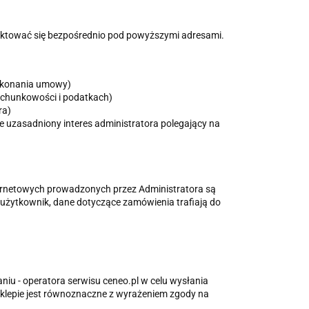
aktować się bezpośrednio pod powyższymi adresami.
 wykonania umowy)
rachunkowości i podatkach)
ra)
wnie uzasadniony interes administratora polegający na
rnetowych prowadzonych przez Administratora są
 użytkownik, dane dotyczące zamówienia trafiają do
niu - operatora serwisu ceneo.pl w celu wysłania
 sklepie jest równoznaczne z wyrażeniem zgody na