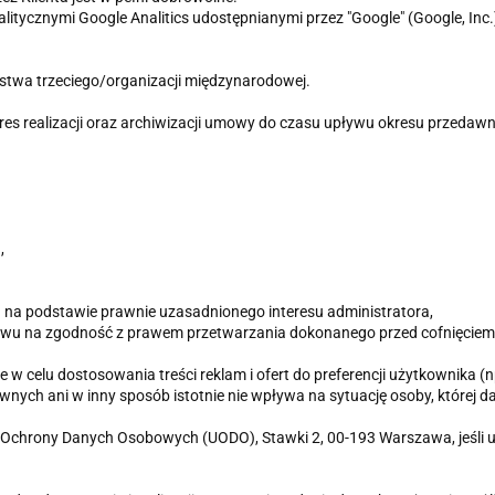
litycznymi Google Analitics udostępnianymi przez "Google" (Google, Inc.)
twa trzeciego/organizacji międzynarodowej.
 realizacji oraz archiwizacji umowy do czasu upływu okresu przedawn
,
 na podstawie prawnie uzasadnionego interesu administratora,
wu na zgodność z prawem przetwarzania dokonanego przed cofnięciem
w celu dostosowania treści reklam i ofert do preferencji użytkownika (n
ych ani w inny sposób istotnie nie wpływa na sytuację osoby, której d
 Ochrony Danych Osobowych (UODO), Stawki 2, 00-193 Warszawa, jeśli