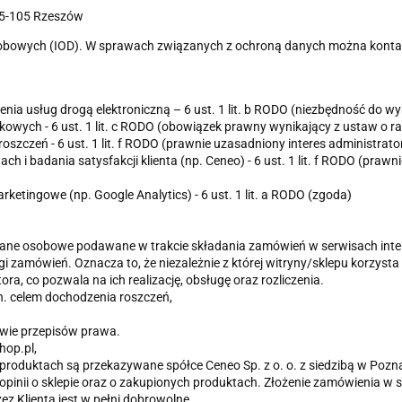
35-105 Rzeszów
osobowych (IOD). W sprawach związanych z ochroną danych można kont
enia usług drogą elektroniczną – 6 ust. 1 lit. b RODO (niezbędność do
kowych - 6 ust. 1 lit. c RODO (obowiązek prawny wynikający z ustaw o 
oszczeń - 6 ust. 1 lit. f RODO (prawnie uzasadniony interes administrato
ach i badania satysfakcji klienta (np. Ceneo) - 6 ust. 1 lit. f RODO (pra
ketingowe (np. Google Analytics) - 6 ust. 1 lit. a RODO (zgoda)
ane osobowe podawane w trakcie składania zamówień w serwisach inte
 zamówień. Oznacza to, że niezależnie z której witryny/sklepu korzysta
ra, co pozwala na ich realizację, obsługę oraz rozliczenia.
n. celem dochodzenia roszczeń,
wie przepisów prawa.
hop.pl,
 produktach są przekazywane spółce Ceneo Sp. z o. o. z siedzibą w Pozna
 opinii o sklepie oraz o zakupionych produktach. Złożenie zamówienia w
ez Klienta jest w pełni dobrowolne.