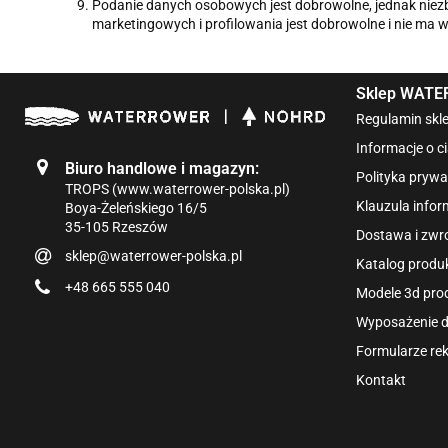
Podanie danych osobowych jest dobrowolne, jednak niezb
marketingowych i profilowania jest dobrowolne i nie ma 
Sklep WAT
Regulamin skl
Informacje o c
Biuro handlowe i magazyn:
Polityka prywa
TROPS (www.waterrower-polska.pl)
Klauzula info
Boya-Żeleńskiego 16/5
35-105 Rzeszów
Dostawa i zwr
sklep@waterrower-polska.pl
Katalog pro
+48 665 555 040
Modele 3d p
Wyposażenie do 
Formularze re
Kontakt