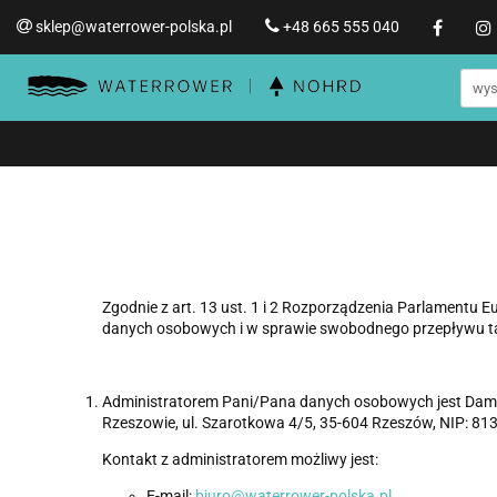
sklep@waterrower-polska.pl
+48 665 555 040
Wioślarze wodne WATERRO
Informacje o WATERROWER
Wioślarze wodne WATERROWER
Produ
Str
Promocje %
Zgodnie z art. 13 ust. 1 i 2 Rozporządzenia Parlamentu 
danych osobowych i w sprawie swobodnego przepływu tak
Administratorem Pani/Pana danych osobowych jest Dami
Rzeszowie, ul. Szarotkowa 4/5, 35-604 Rzeszów, NIP: 8
Kontakt z administratorem możliwy jest:
E-mail:
biuro@waterrower-polska.pl