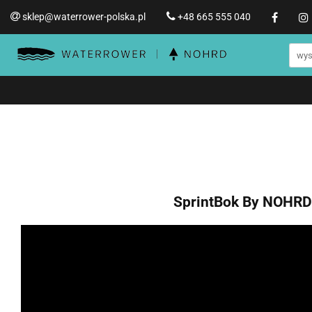
sklep@waterrower-polska.pl
+48 665 555 040
Wioślarze wodne WATERRO
Informacje o WATERROWER
Wioślarze wodne WATERROWER
Produ
Str
Promocje %
SprintBok By NOHRD