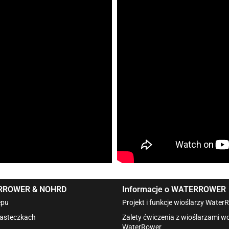
ERROWER & NOHRD
Informacje o WATERROWER
epu
Projekt i funkcje wioślarzy Water
iasteczkach
Zalety ćwiczenia z wioślarzami 
WaterRower