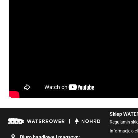
Sklep WAT
Regulamin skl
Informacje o c
Biuro handlowe i magazyn: