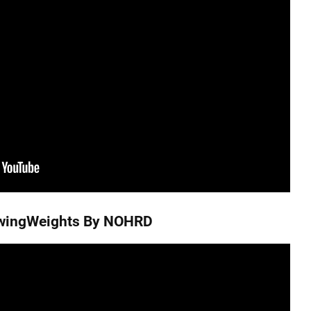
wingWeights By NOHRD