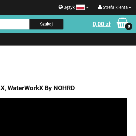
Język
Strefa klienta
g
0,00 zł
Polski
Zaloguj się
0
Strefa klienta
English
Zarejestruj się
e o WATERROWER
Informacje o NOHRD
Dodaj zgłoszenie
Zgody cookies
X, WaterWorkX By NOHRD