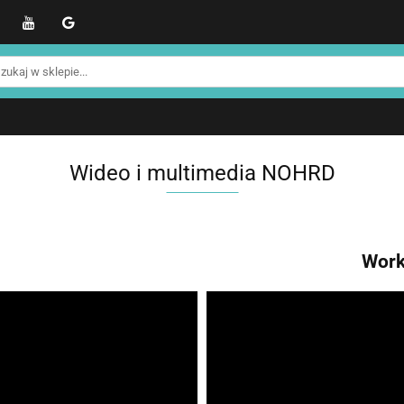
WER
Produkty NOHRD
Produkty YA'Fabrik
Blo
Informacje o NOHRD
Strefa treningowa NOHRD
kty NOHRD
Produkty YA'Fabrik
Blog
Informacj
efa treningowa NOHRD
Strefa klienta
Promocje %
Wideo i multimedia NOHRD
Work