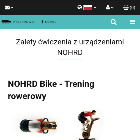
(
0
)
Polski
Zaloguj się
English
Zarejestruj się
Zalety ćwiczenia z urządzeniami
Dodaj zgłoszenie
NOHRD
Zgody cookies
NOHRD Bike - Trening
rowerowy