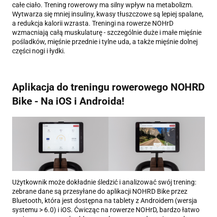
całe ciało. Trening rowerowy ma silny wpływ na metabolizm.
Wytwarza się mniej insuliny, kwasy tłuszczowe są lepiej spalane,
a redukcja kalorii wzrasta. Treningi na rowerze NOHrD
wzmacniają całą muskulaturę - szczególnie duże i małe mięśnie
pośladków, mięśnie przednie i tylne uda, a także mięśnie dolnej
części nogi i łydki.
Aplikacja do treningu rowerowego NOHRD
Bike - Na iOS i Androida!
Użytkownik może dokładnie śledzić i analizować swój trening:
zebrane dane są przesyłane do aplikacji NOHRD Bike przez
Bluetooth, która jest dostępna na tablety z Androidem (wersja
systemu > 6.0) i iOS. Ćwicząc na rowerze NOHrD, bardzo łatwo