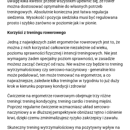
uwagę kilka kwestii: przede wszystkim upewnić się, że rower
można dostosować optymalnie do własnych potrzeb
treningowych. Absolutnie konieczna jest łatwa regulacja
siedzenia. Wysokość i pozycja siedziska musi być regulowana
prosto i szybko zarówno w poziomie jak i w pionie.
Korzyści z treningu rowerowego
Jedną z największych zalet ergometrów rowerowych jest to, że
można z nich korzystać całkowicie niezależnie od wieku,
poziomu sprawności fizycznej i intencji treningowych. Nie jest
wymagany żaden specjalny poziom sprawności, w zasadzie
możesz zacząć ćwiczyć od razu. Nie ważne czy będzie to trening
wytrzymałościowy czy sercowo-naczyniowy - generalnie kto
może pedałować, ten może trenować na ergometrze, a co
najważniejsze, zaledwie kilka treningów w tygodniu to już duży
krok w kierunku poprawy kondycji i zdrowia!
Ćwiczenie na ergometrze rowerowym obejmuje trzy różne
treningi: trening kondycyjny, trening cardio i trening mięśni.
Poprzez regularne ćwiczenie wzmacniasz układ sercowo-
naczyniowy a w dłuższej perspektywie obniżasz tętno i ciśnienie
krwi, dzięki czemu zminimalizujesz ryzyko zakrzepicy i zawału.
Skuteczny trening wytrzymałościowy ma pozytywny wpływ na