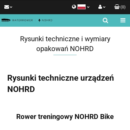
(
0
)
Polski
Zaloguj się
English
Zarejestruj się
Rysunki techniczne i wymiary
Dodaj zgłoszenie
opakowań NOHRD
Zgody cookies
Rysunki techniczne urządzeń
NOHRD
Rower treningowy NOHRD Bike