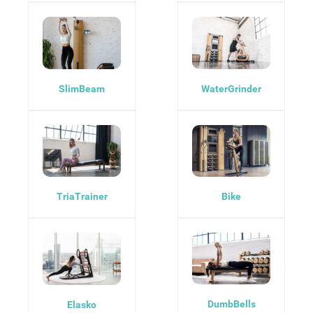
SlimBeam
WaterGrinder
TriaTrainer
Bike
DumbBells
Elasko