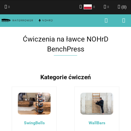
(
0
)
Polski
Zaloguj się
English
Zarejestruj się
Ćwiczenia na ławce NOHrD
Dodaj zgłoszenie
BenchPress
Zgody cookies
Kategorie ćwiczeń
SwingBells
WallBars