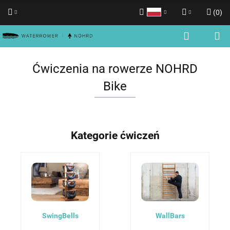
(
0
)
Polski
Zaloguj się
English
Zarejestruj się
Ćwiczenia na rowerze NOHRD
Dodaj zgłoszenie
Bike
Zgody cookies
Kategorie ćwiczeń
SwingBells
WallBars