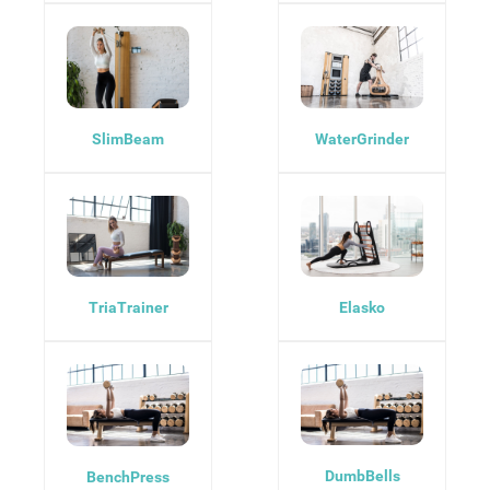
SlimBeam
WaterGrinder
TriaTrainer
Elasko
DumbBells
BenchPress