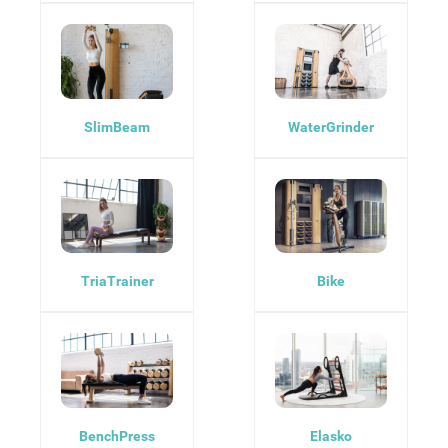
SlimBeam
WaterGrinder
TriaTrainer
Bike
BenchPress
Elasko