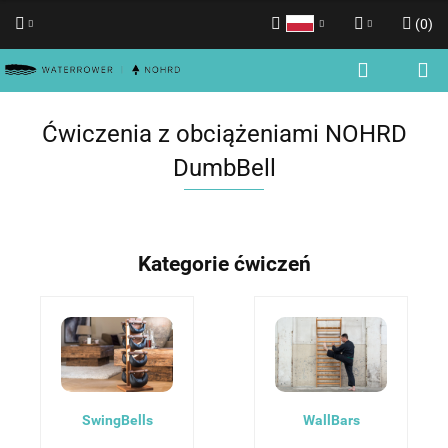
(
0
)
Polski
Zaloguj się
English
Zarejestruj się
Ćwiczenia z obciążeniami NOHRD
Dodaj zgłoszenie
DumbBell
Zgody cookies
Kategorie ćwiczeń
SwingBells
WallBars