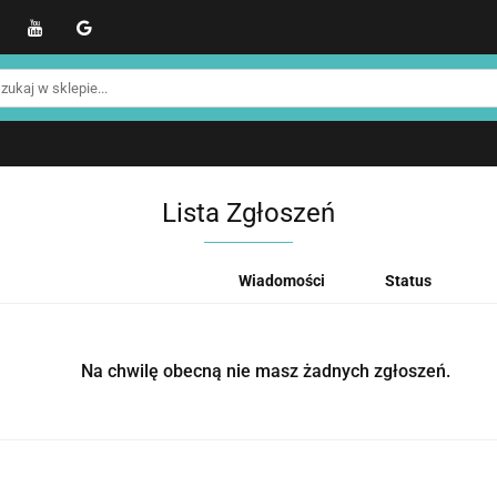
WER
Produkty NOHRD
Produkty YA'Fabrik
Blo
Informacje o NOHRD
Strefa treningowa NOHRD
kty NOHRD
Produkty YA'Fabrik
Blog
Informacj
efa treningowa NOHRD
Strefa klienta
Promocje %
Lista Zgłoszeń
Wiadomości
Status
Na chwilę obecną nie masz żadnych zgłoszeń.