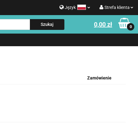
Język
Strefa klienta
g
0,00 zł
Polski
Zaloguj się
0
Strefa klienta
English
Zarejestruj się
e o WATERROWER
Informacje o NOHRD
Dodaj zgłoszenie
Zgody cookies
Zamówienie