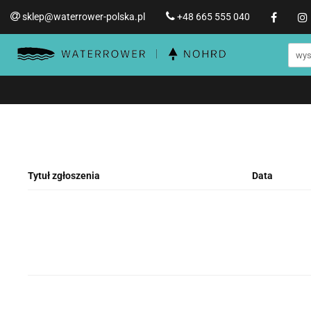
sklep@waterrower-polska.pl
+48 665 555 040
Wioślarze wodne WATERRO
Informacje o WATERROWER
Wioślarze wodne WATERROWER
Produ
Str
Promocje %
Tytuł zgłoszenia
Data