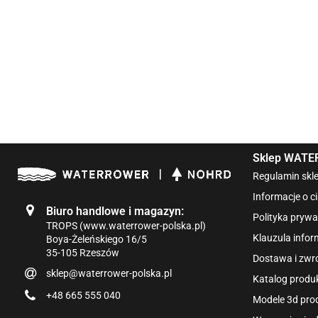
Sklep WAT
Regulamin skl
Informacje o c
Biuro handlowe i magazyn:
Polityka prywa
TROPS (www.waterrower-polska.pl)
Klauzula info
Boya-Żeleńskiego 16/5
35-105 Rzeszów
Dostawa i zwr
sklep@waterrower-polska.pl
Katalog pro
+48 665 555 040
Modele 3d p