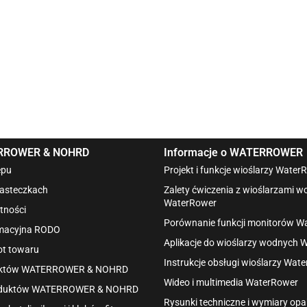
ERROWER & NOHRD
Informacje o WATERROWER
epu
Projekt i funkcje wioślarzy Water
iasteczkach
Zalety ćwiczenia z wioślarzami 
WaterRower
tności
Porównanie funkcji monitorów W
rmacyjna RODO
Aplikacje do wioślarzy wodnych 
ot towaru
Instrukcje obsługi wioślarzy Wat
duktów WATERROWER & NOHRD
Wideo i multimedia WaterRower
roduktów WATERROWER & NOHRD
Rysunki techniczne i wymiary o