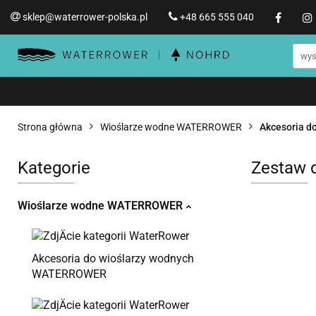
sklep@waterrower-polska.pl
+48 665 555 040
Wioślarze wodne WATERRO
Informacje o WATERROWER
Wioślarze wodne WATERROWER
Produ
Str
Promocje %
Strona główna
Wioślarze wodne WATERROWER
Akcesoria 
Kategorie
Zestaw 
Wioślarze wodne WATERROWER
Akcesoria do wioślarzy wodnych
WATERROWER