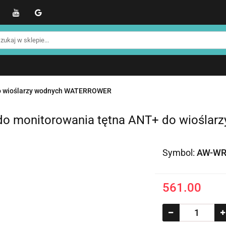
WER
Produkty NOHRD
Produkty YA'Fabrik
Blo
Informacje o NOHRD
Strefa treningowa NOHRD
kty NOHRD
Produkty YA'Fabrik
Blog
Informacj
efa treningowa NOHRD
Strefa klienta
Promocje %
do wioślarzy wodnych WATERROWER
do monitorowania tętna ANT+ do wioślar
Symbol:
AW-WR
561.00