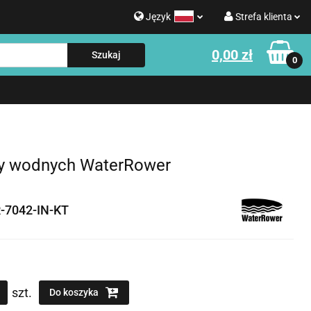
Język
Strefa klienta
g
0,00 zł
Polski
Zaloguj się
0
Strefa klienta
English
Zarejestruj się
e o WATERROWER
Informacje o NOHRD
Dodaj zgłoszenie
Zgody cookies
zy wodnych WaterRower
-7042-IN-KT
szt.
Do koszyka