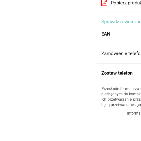
Pobierz produ
Sprawdź również i
EAN
Zamówienie telefo
Zostaw telefon
Przesłanie formularza
niezbędnych do kontakt
ich przetwarzanie prze
będą przetwarzane zgo
Informa
Administratorem dany
działalność gospodar
4/5, 35-604 Rzeszów,
udzielenia odpowiedz