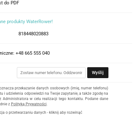
kt do PDF
nne produkty WaterRower!
818448020883
niczne: +48 665 555 040
Wyślij
 oznacza przekazanie danych osobowych (imię, numer telefonu)
u i udzielenia odpowiedzi na Twoje zapytanie, a także zgodę na
z Administratora w celu realizacji tego kontaktu. Podane dane
dnie z
Polityką Prywatności
.
cja o przetwarzaniu danych - kliknij aby rozwinąć
ch osobowych jest Damian Skiba - Klaczkowski prowadzący
czą pod firmą: TROPS Damian Skiba-Klaczkowski, Szarotkowa
 NIP: 8133349786. Zgoda jest dobrowolna, ale konieczna, do
i, może być w każdej chwili wycofana, kontaktując się z