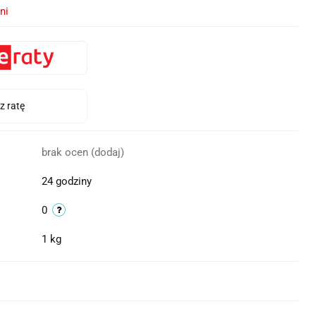
ni
brak ocen
(dodaj)
24 godziny
0
1 kg