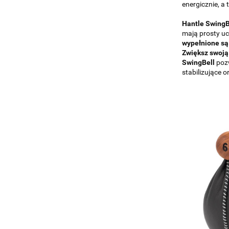
energicznie, a
Hantle SwingB
mają prosty uc
wypełnione są
Zwiększ swoją 
SwingBell
pozw
stabilizujące 