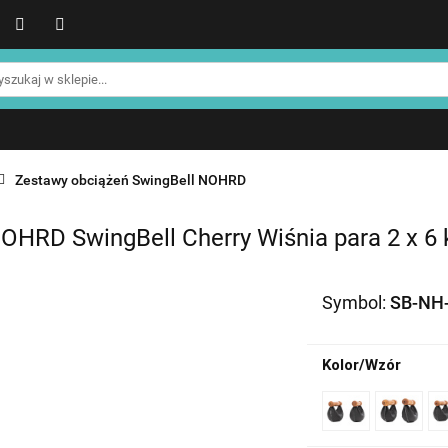
WER
Produkty NOHRD
Produkty YA'Fabrik
Blog
Informacje o NOHRD
Strefa treningowa NOHRD
Produkty YA'Fabrik
Blog
Informacje o WATERROWE
Strefa klienta
Promocje %
Zestawy obciążeń SwingBell NOHRD
OHRD SwingBell Cherry Wiśnia para 2 x 6 
Symbol:
SB-NH-
Kolor/Wzór