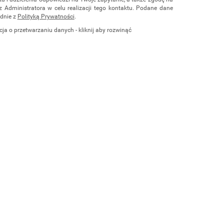
z Administratora w celu realizacji tego kontaktu. Podane dane
dnie z
Polityką Prywatności
.
cja o przetwarzaniu danych - kliknij aby rozwinąć
ch osobowych jest Damian Skiba - Klaczkowski prowadzący
czą pod firmą: TROPS Damian Skiba-Klaczkowski, Szarotkowa
 NIP: 8133349786. Zgoda jest dobrowolna, ale konieczna, do
i, może być w każdej chwili wycofana, kontaktując się z
przez e-mail:
biuro@waterrower-polska.pl
lub telefon:
+48 600
rzechowywane do czasu udzielenia odpowiedzi na zapytanie lub
ie, której dane dotyczą, przysługuje prawo dostępu do swoich
ia, żądania zaprzestania przetwarzania, usunięcia, ograniczenia
e prawo wniesienia skargi do Prezesa Urzędu Ochrony Danych