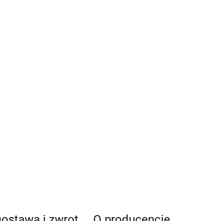
ostawa i zwrot
O producencie