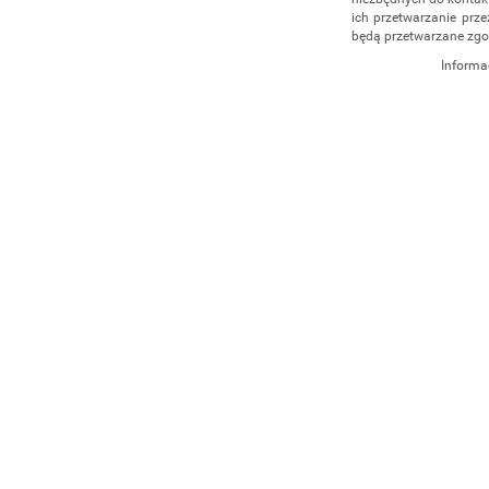
ich przetwarzanie prze
będą przetwarzane zgo
Informa
Administratorem dany
działalność gospodar
4/5, 35-604 Rzeszów,
udzielenia odpowiedz
administratorem, np. 
555 040
. Dane będą p
cofnięcia zgody. Osob
danych, ich sprostowan
przetwarzania, a takż
Osobowych.