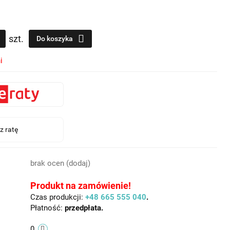
szt.
Do koszyka
i
brak ocen
(dodaj)
Produkt na zamówienie!
Czas produkcji:
+48 665 555 040
.
Płatność:
przedpłata.
0