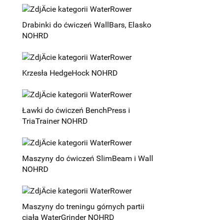
Drabinki do ćwiczeń WallBars, Elasko
NOHRD
Krzesła HedgeHock NOHRD
Ławki do ćwiczeń BenchPress i
TriaTrainer NOHRD
Maszyny do ćwiczeń SlimBeam i Wall
NOHRD
Maszyny do treningu górnych partii
ciała WaterGrinder NOHRD