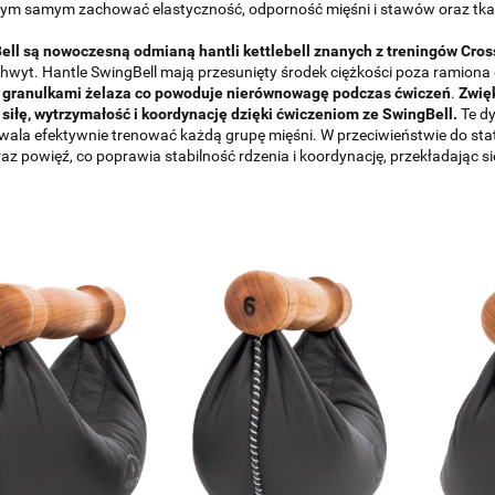
 tym samym zachować elastyczność, odporność mięśni i stawów oraz tkan
ell są nowoczesną odmianą hantli kettlebell znanych z treningów Cros
hwyt. Hantle SwingBell mają przesunięty środek ciężkości poza ramion
 granulkami żelaza co powoduje nierównowagę podczas ćwiczeń
.
Zwię
siłę, wytrzymałość i koordynację dzięki ćwiczeniom ze SwingBell.
Te dy
ala efektywnie trenować każdą grupę mięśni. W przeciwieństwie do st
oraz powięź, co poprawia stabilność rdzenia i koordynację, przekładając