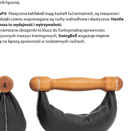
ki łącznej.
sFit
. Klasyczne kettlebell mają kształt kul armatnich, są masywne i
a dzięki czemu wspomagane są ruchy wahadłowe i elastyczne.
Hantle
ksza to wydajność i wytrzymałość.
namiczne obciążniki to klucz do funkcjonalnej sprawności.
atycznych maszyn treningowych,
SwingBell
angażuje mięśnie
 się na lepszą sprawność w codziennych ruchach.