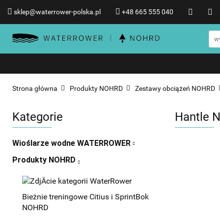
sklep@waterrower-polska.pl
+48 665 555 040
Wioślarze wodne WATERRO
Informacje o WATERROWER
Wioślarze wodne WATERROWER
Produkty NOHRD
Promocje %
Strona główna
Produkty NOHRD
Zestawy obciążeń NOHRD
Kategorie
Hantle N
Wioślarze wodne WATERROWER
Produkty NOHRD
Bieżnie treningowe Citius i SprintBok
NOHRD