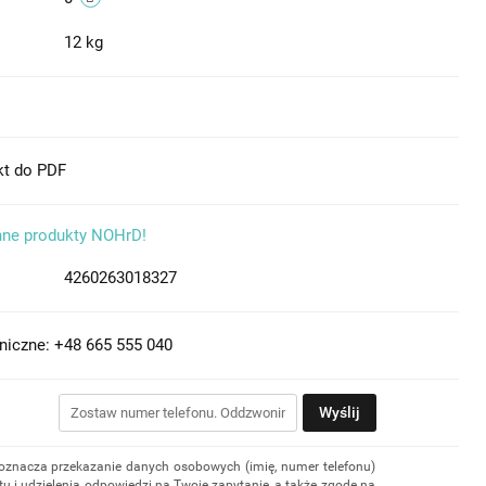
12 kg
kt do PDF
nne produkty NOHrD!
4260263018327
niczne: +48 665 555 040
Wyślij
 oznacza przekazanie danych osobowych (imię, numer telefonu)
u i udzielenia odpowiedzi na Twoje zapytanie, a także zgodę na