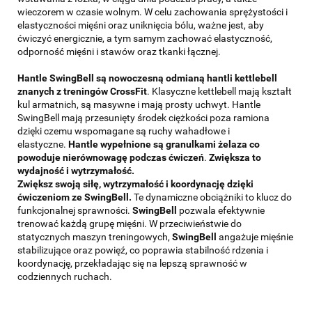
wieczorem w czasie wolnym. W celu zachowania sprężystości i
elastyczności mięśni oraz uniknięcia bólu, ważne jest, aby
ćwiczyć energicznie, a tym samym zachować elastyczność,
odporność mięśni i stawów oraz tkanki łącznej.
Hantle SwingBell są nowoczesną odmianą hantli kettlebell
znanych z treningów CrossFit
. Klasyczne kettlebell mają kształt
kul armatnich, są masywne i mają prosty uchwyt. Hantle
SwingBell mają przesunięty środek ciężkości poza ramiona
dzięki czemu wspomagane są ruchy wahadłowe i
elastyczne.
Hantle wypełnione są granulkami żelaza co
powoduje nierównowagę podczas ćwiczeń
.
Zwiększa to
wydajność i wytrzymałość.
Zwiększ swoją siłę, wytrzymałość i koordynację dzięki
ćwiczeniom ze SwingBell.
Te dynamiczne obciążniki to klucz do
funkcjonalnej sprawności.
SwingBell
pozwala efektywnie
trenować każdą grupę mięśni. W przeciwieństwie do
statycznych maszyn treningowych,
SwingBell
angażuje mięśnie
stabilizujące oraz powięź, co poprawia stabilność rdzenia i
koordynację, przekładając się na lepszą sprawność w
codziennych ruchach.