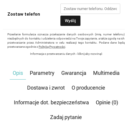
Zostaw telefon
Wyślij
Przesłanie formularza oznacza przekazanie danych osobowych (imię, numer telefonu)
niezbędnych do kontaktu i udzielenia odpowiedzi na Twoje zapytanie, a także zgodę na ich
przetwarzanie przez Administratora w celu realizacji tego kontaktu. Podane dane będą
przetwarzane zgodnie z
Polityką Prywatności
.
Informacja o przetwarzaniu danych - kliknij aby rozwinąć
Administratorem danych osobowych jest Damian Skiba - Klaczkowski prowadzący
działalność gospodarczą pod firmą: TROPS Damian Skiba-Klaczkowski, Szarotkowa 4/5,
35-604 Rzeszów, NIP: 8133349786. Zgoda jest dobrowolna, ale konieczna, do udzielenia
Opis
Parametry
Gwarancja
Multimedia
odpowiedzi, może być w każdej chwili wycofana, kontaktując się z administratorem, np.
przez e-mail:
biuro@waterrower-polska.pl
lub telefon:
+48 600 555 040
. Dane będą
przechowywane do czasu udzielenia odpowiedzi na zapytanie lub cofnięcia zgody. Osobie,
której dane dotyczą, przysługuje prawo dostępu do swoich danych, ich sprostowania,
Dostawa i zwrot
O producencie
żądania zaprzestania przetwarzania, usunięcia, ograniczenia przetwarzania, a także prawo
wniesienia skargi do Prezesa Urzędu Ochrony Danych Osobowych.
Informacje dot. bezpieczeństwa
Opinie (0)
Zadaj pytanie