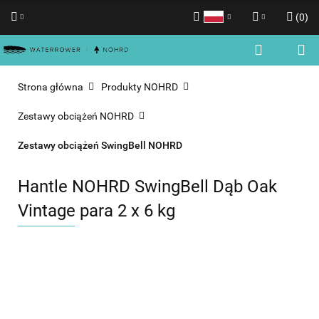
(
0
)
Polski
Zaloguj się
English
Zarejestruj się
Strona główna
Produkty NOHRD
Dodaj zgłoszenie
Zestawy obciążeń NOHRD
Zgody cookies
Zestawy obciążeń SwingBell NOHRD
Hantle NOHRD SwingBell Dąb Oak
Vintage para 2 x 6 kg