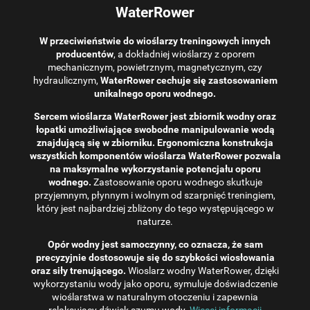
WaterRower
W przeciwieństwie do wioślarzy treningowych innych
producentów
, a dokładniej wioślarzy z oporem
mechanicznym, powietrznym, magnetycznym, czy
hydraulicznym,
WaterRower cechuje się zastosowaniem
unikalnego oporu wodnego.
Sercem wioślarza WaterRower jest zbiornik wodny oraz
łopatki umożliwiające swobodne manipulowanie wodą
znajdującą się w zbiorniku. Ergonomiczna konstrukcja
wszystkich komponentów wioślarza WaterRower pozwala
na maksymalne wykorzystanie potencjału oporu
wodnego.
Zastosowanie oporu wodnego skutkuje
przyjemnym, płynnym i wolnym od szarpnięć treningiem,
który jest najbardziej zbliżony do tego występującego w
naturze.
Opór wodny jest samoczynny, co oznacza, że ​​sam
precyzyjnie dostosowuje się do szybkości wiosłowania
oraz siły trenującego.
Wioslarz wodny WaterRower, dzięki
wykorzystaniu wody jako oporu, symuluje doświadczenie
wioślarstwa w naturalnym otoczeniu i zapewnia